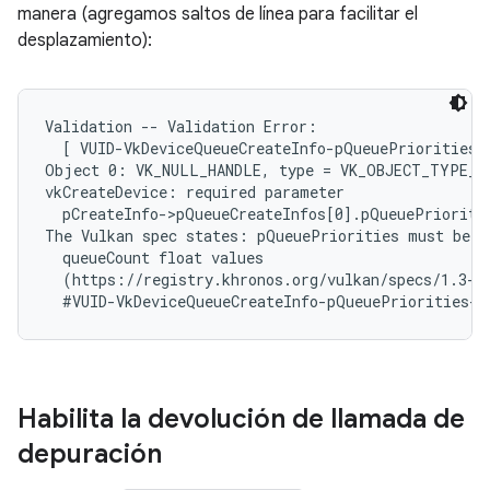
manera (agregamos saltos de línea para facilitar el
desplazamiento):
Validation -- Validation Error:

  [ VUID-VkDeviceQueueCreateInfo-pQueuePriorities-p
Object 0: VK_NULL_HANDLE, type = VK_OBJECT_TYPE_DE
vkCreateDevice: required parameter

  pCreateInfo->pQueueCreateInfos[0].pQueuePrioritie
The Vulkan spec states: pQueuePriorities must be a 
  queueCount float values

  (https://registry.khronos.org/vulkan/specs/1.3-ex
Habilita la devolución de llamada de
depuración