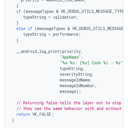
}
if
(
messageTypes
 & 
VK_DEBUG_UTILS_MESSAGE_TYPE_
typeString
=
validation
;
}
else
if
(
messageTypes
 & 
VK_DEBUG_UTILS_MESSAGE_
typeString
=
performance
;
}
__android_log_print
(
priority
,
"AppName"
,
"%s %s: [%s] Code %i : %s"
,
typeString
,
severityString
,
messageIdName
,
messageIdNumber
,
message
);
// Returning false tells the layer not to stop w
// they see the same behavior with and without v
return
VK_FALSE
;
}