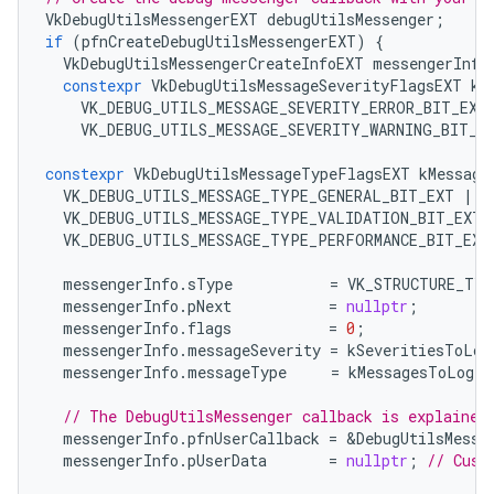
VkDebugUtilsMessengerEXT
debugUtilsMessenger
;
if
(
pfnCreateDebugUtilsMessengerEXT
)
{
VkDebugUtilsMessengerCreateInfoEXT
messengerInfo
constexpr
VkDebugUtilsMessageSeverityFlagsEXT
kS
VK_DEBUG_UTILS_MESSAGE_SEVERITY_ERROR_BIT_EXT
VK_DEBUG_UTILS_MESSAGE_SEVERITY_WARNING_BIT_E
constexpr
VkDebugUtilsMessageTypeFlagsEXT
kMessage
VK_DEBUG_UTILS_MESSAGE_TYPE_GENERAL_BIT_EXT
|
VK_DEBUG_UTILS_MESSAGE_TYPE_VALIDATION_BIT_EXT
VK_DEBUG_UTILS_MESSAGE_TYPE_PERFORMANCE_BIT_EXT
messengerInfo
.
sType
=
VK_STRUCTURE_TYP
messengerInfo
.
pNext
=
nullptr
;
messengerInfo
.
flags
=
0
;
messengerInfo
.
messageSeverity
=
kSeveritiesToLog
messengerInfo
.
messageType
=
kMessagesToLog
;
// The DebugUtilsMessenger callback is explained
messengerInfo
.
pfnUserCallback
=
&
DebugUtilsMesse
messengerInfo
.
pUserData
=
nullptr
;
// Cust