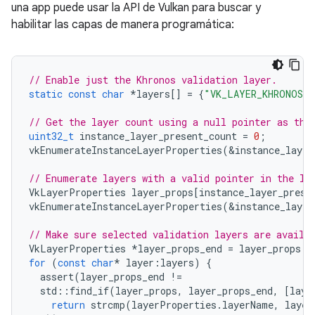
una app puede usar la API de Vulkan para buscar y
habilitar las capas de manera programática:
// Enable just the Khronos validation layer.
static
const
char
*
layers
[]
=
{
"VK_LAYER_KHRONOS_v
// Get the layer count using a null pointer as the
uint32_t
instance_layer_present_count
=
0
;
vkEnumerateInstanceLayerProperties
(
&
instance_layer
// Enumerate layers with a valid pointer in the la
VkLayerProperties
layer_props
[
instance_layer_prese
vkEnumerateInstanceLayerProperties
(
&
instance_layer
// Make sure selected validation layers are availa
VkLayerProperties
*
layer_props_end
=
layer_props
+
for
(
const
char
*
layer
:
layers
)
{
assert
(
layer_props_end
!=
std
::
find_if
(
layer_props
,
layer_props_end
,
[
laye
return
strcmp
(
layerProperties
.
layerName
,
layer