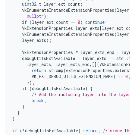
uint32_t
layer_ext_count
;
vkEnumerateInstanceExtensionProperties
(
layer
.
l
nullptr
);
if
(
layer_ext_count
==
0
)
continue
;
VkExtensionProperties
layer_exts
[
layer_ext_cou
vkEnumerateInstanceExtensionProperties
(
layer
.
l
layer_exts
);
VkExtensionProperties
*
layer_exts_end
=
layer
debugUtilsExtAvailable
=
layer_exts
!=
std
::
fi
layer_exts
,
layer_exts_end
,[](
VkExtensionPro
return
strcmp
(
extensionProperties
.
extensio
VK_EXT_DEBUG_UTILS_EXTENSION_NAME
)
==
0
;
});
if
(
debugUtilsExtAvailable
)
{
// Add the including layer into the layer 
break
;
}
}
}
if
(
!
debugUtilsExtAvailable
)
return
;
// since this