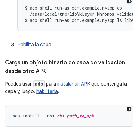
$ adb shell run-as com.example.myapp cp

  /data/local/tmp/libVkLayer_khronos_validatio
Habilita la capa
.
Carga un objeto binario de capa de validación
desde otro APK
Puedes usar
adb
para
instalar un APK
que contenga la
capa y, luego,
habilitarla
.
adb install --abi 
abi
path_to_apk