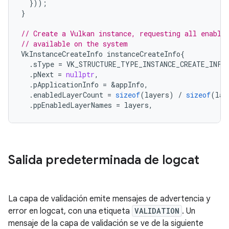
}));
}
// Create a Vulkan instance, requesting all enable
// available on the system
VkInstanceCreateInfo
instanceCreateInfo
{
.
sType
=
VK_STRUCTURE_TYPE_INSTANCE_CREATE_INFO
.
pNext
=
nullptr
,
.
pApplicationInfo
=
&
appInfo
,
.
enabledLayerCount
=
sizeof
(
layers
)
/
sizeof
(
lay
.
ppEnabledLayerNames
=
layers
,
Salida predeterminada de logcat
La capa de validación emite mensajes de advertencia y
error en logcat, con una etiqueta
VALIDATION
. Un
mensaje de la capa de validación se ve de la siguiente