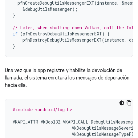
pfnCreateDebugUtilsMessengerEXT
(
instance
,
&
messe
&
debugUtilsMessenger
);
}
// Later, when shutting down Vulkan, call the foll
if
(
pfnDestroyDebugUtilsMessengerEXT
)
{
pfnDestroyDebugUtilsMessengerEXT
(
instance
,
deb
}
Una vez que la app registre y habilite la devolución de
llamada, el sistema enrutará los mensajes de depuración
hacia ella.
#include <android/log.h>
VKAPI_ATTR
VkBool32
VKAPI_CALL
DebugUtilsMessenger
VkDebugUtilsMessageSeverit
VkDebugUtilsMessageTypeFla