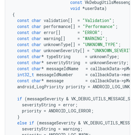
const
VkDebugUtilsMessenge
void
*
userData
)
{
const
char
validation
[]
=
"Validation"
;
const
char
performance
[]
=
"Performance"
;
const
char
error
[]
=
"ERROR"
;
const
char
warning
[]
=
"WARNING"
;
const
char
unknownType
[]
=
"UNKNOWN_TYPE"
;
const
char
unknownSeverity
[]
=
"UNKNOWN_SEVERITY
const
char
*
typeString
=
unknownType
;
const
char
*
severityString
=
unknownSeverity
;
const
char
*
messageIdName
=
callbackData
->
pMes
int32_t
messageIdNumber
=
callbackData
->
mess
const
char
*
message
=
callbackData
->
pMes
android_LogPriority
priority
=
ANDROID_LOG_UNKNO
if
(
messageSeverity
 & 
VK_DEBUG_UTILS_MESSAGE_SE
severityString
=
error
;
priority
=
ANDROID_LOG_ERROR
;
}
else
if
(
messageSeverity
 & 
VK_DEBUG_UTILS_MESSA
severityString
=
warning
;
priority
=
ANDROID_LOG_WARN
;