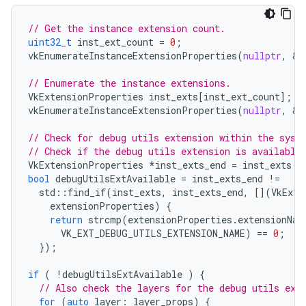
// Get the instance extension count.
uint32_t
inst_ext_count
=
0
;
vkEnumerateInstanceExtensionProperties
(
nullptr
,
&
i
// Enumerate the instance extensions.
VkExtensionProperties
inst_exts
[
inst_ext_count
];
vkEnumerateInstanceExtensionProperties
(
nullptr
,
&
i
// Check for debug utils extension within the syst
// Check if the debug utils extension is available
VkExtensionProperties
*
inst_exts_end
=
inst_exts
+
bool
debugUtilsExtAvailable
=
inst_exts_end
!=
std
::
find_if
(
inst_exts
,
inst_exts_end
,
[](
VkExte
extensionProperties
)
{
return
strcmp
(
extensionProperties
.
extensionNam
VK_EXT_DEBUG_UTILS_EXTENSION_NAME
)
==
0
;
});
if
(
!
debugUtilsExtAvailable
)
{
// Also check the layers for the debug utils ext
for
(
auto
layer
:
layer_props
)
{