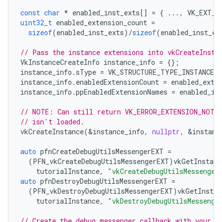
const
char
*
enabled_inst_exts
[]
=
{
...,
VK_EXT_D
uint32_t
enabled_extension_count
=
sizeof
(
enabled_inst_exts
)
/
sizeof
(
enabled_inst_ex
// Pass the instance extensions into vkCreateInsta
VkInstanceCreateInfo
instance_info
=
{};
instance_info
.
sType
=
VK_STRUCTURE_TYPE_INSTANCE_
instance_info
.
enabledExtensionCount
=
enabled_exte
instance_info
.
ppEnabledExtensionNames
=
enabled_in
// NOTE: Can still return VK_ERROR_EXTENSION_NOT_P
// isn't loaded.
vkCreateInstance
(
&
instance_info
,
nullptr
,
&
instanc
auto
pfnCreateDebugUtilsMessengerEXT
=
(
PFN_vkCreateDebugUtilsMessengerEXT
)
vkGetInstanc
tutorialInstance
,
"vkCreateDebugUtilsMessenger
auto
pfnDestroyDebugUtilsMessengerEXT
=
(
PFN_vkDestroyDebugUtilsMessengerEXT
)
vkGetInstan
tutorialInstance
,
"vkDestroyDebugUtilsMessenge
// Create the debug messenger callback with your t