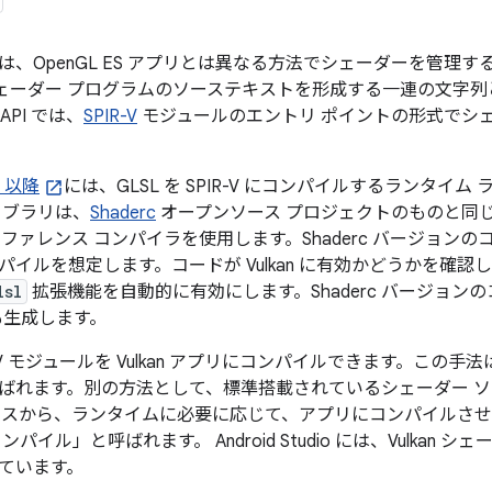
プリでは、OpenGL ES アプリとは異なる方法でシェーダーを管理する
 シェーダー プログラムのソーステキストを形成する一連の文字
 API では、
SPIR-V
モジュールのエントリ ポイントの形式でシ
12 以降
には、GLSL を SPIR-V にコンパイルするランタイ
イブラリは、
Shaderc
オープンソース プロジェクトのものと同
ファレンス コンパイラを使用します。Shaderc バージョン
のコンパイルを想定します。コードが Vulkan に有効かどうかを確
lsl
拡張機能を自動的に有効にします。Shaderc バージョンのコ
ドも生成します。
-V モジュールを Vulkan アプリにコンパイルできます。この手法は「A
ばれます。
別の方法として、標準搭載されているシェーダー 
ースから、ランタイムに必要に応じて、アプリにコンパイルさ
コンパイル」と呼ばれます。
Android Studio には、Vulk
ています。