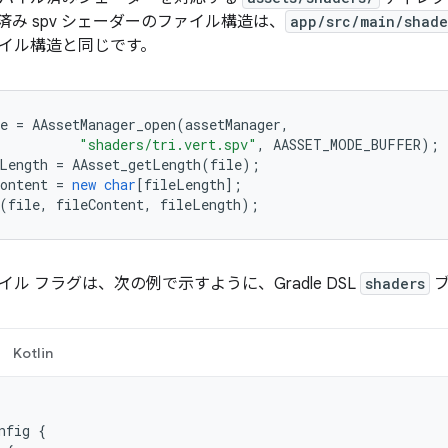
み spv シェーダーのファイル構造は、
app/src/main/shade
イル構造と同じです。
e
=
AAssetManager_open
(
assetManager
,
"shaders/tri.vert.spv"
,
AASSET_MODE_BUFFER
);
Length
=
AAsset_getLength
(
file
);
ontent
=
new
char
[
fileLength
];
(
file
,
fileContent
,
fileLength
);
ンパイル フラグは、次の例で示すように、Gradle DSL
shaders
ブ
Kotlin
nfig
{