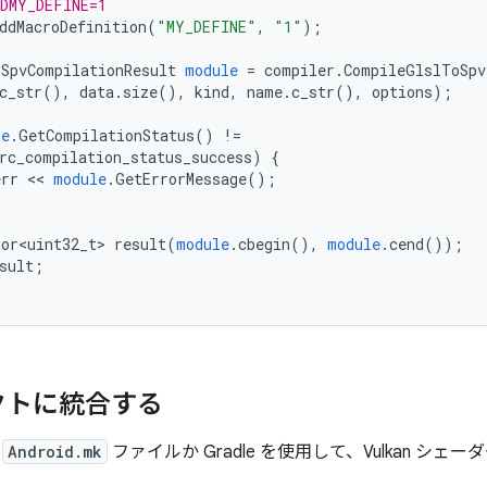
-DMY_DEFINE=1
ddMacroDefinition
(
"MY_DEFINE"
,
"1"
);
:
SpvCompilationResult
module
=
compiler
.
CompileGlslToSpv
c_str
(),
data
.
size
(),
kind
,
name
.
c_str
(),
options
);
le
.
GetCompilationStatus
()
!=
rc_compilation_status_success
)
{
err
<<
module
.
GetErrorMessage
();
tor<uint32_t>
result
(
module
.
cbegin
(),
module
.
cend
());
sult
;
クトに統合する
の
Android.mk
ファイルか Gradle を使用して、Vulkan シ