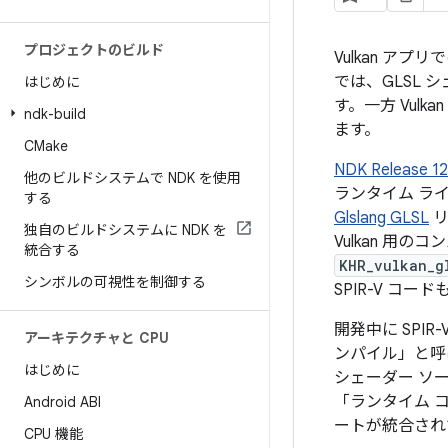
プロジェクトのビルド
Vulkan ア
では、GLSL
はじめに
す。一方 Vulkan
ndk-build
ます。
CMake
NDK Release 
他のビルドシステムで NDK を使用
ランタイム ラ
する
Glslang GLSL
リ
独自のビルドシステムに NDK を
Vulkan 用
統合する
KHR_vulkan_g
シンボルの可視性を制御する
SPIR-V コー
開発中に SPIR
アーキテクチャと CPU
ンパイル」と呼
はじめに
シェーダー ソ
「ランタイム 
Android ABI
ートが統合され
CPU 機能