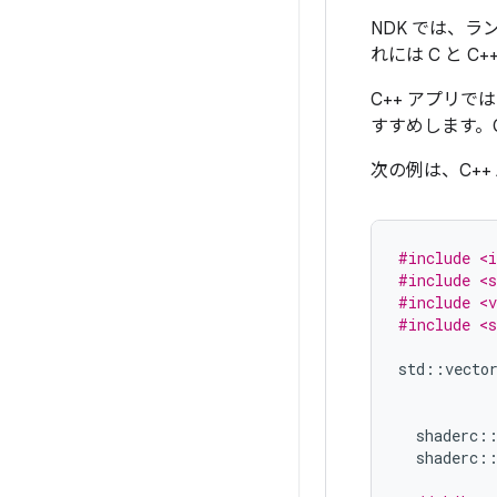
NDK では、ラ
れには C と C+
C++ アプリで
すすめします。
次の例は、C++
#include <
#include <s
#include <v
#include <s
std
::
vecto
shaderc
:
shaderc
: