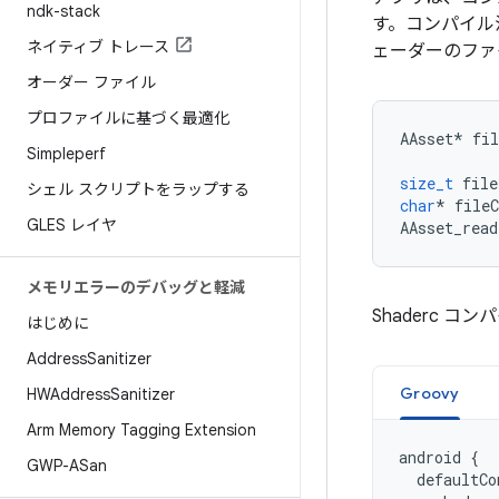
ndk-stack
す。コンパイル済
ネイティブ トレース
ェーダーのファ
オーダー ファイル
プロファイルに基づく最適化
AAsset
*
fil
Simpleperf
size_t
file
シェル スクリプトをラップする
char
*
fileC
GLES レイヤ
AAsset_read
メモリエラーのデバッグと軽減
Shaderc コ
はじめに
Address
Sanitizer
Groovy
HWAddress
Sanitizer
Arm Memory Tagging Extension
android
{
GWP-ASan
defaultCo