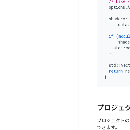
// Like 
options
.
A
shaderc
:
data
.
if
(
modu
shade
std
::
c
}
std
::
vec
return
re
}
プロジェ
プロジェクト
できます。