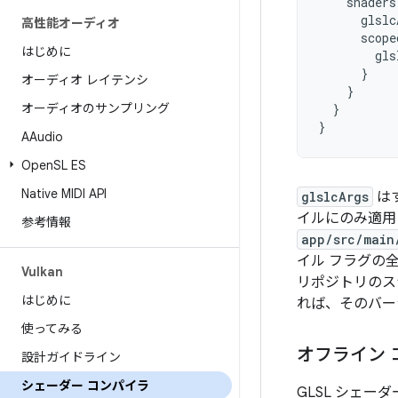
shaders
glslc
高性能オーディオ
scope
はじめに
gls
}
オーディオ レイテンシ
}
オーディオのサンプリング
}
}
AAudio
Open
SL ES
Native MIDI API
glslcArgs
は
イルにのみ適用
参考情報
app/src/main
イル フラグの
Vulkan
リポジトリのス
はじめに
れば、そのバー
使ってみる
オフライン 
設計ガイドライン
シェーダー コンパイラ
GLSL シェー