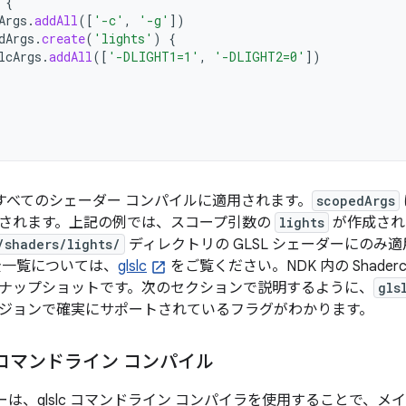
{
Args
.
addAll
([
'-c'
,
'-g'
])
dArgs
.
create
(
'lights'
)
{
lcArgs
.
addAll
([
'-DLIGHT1=1'
,
'-DLIGHT2=0'
])
すべてのシェーダー コンパイルに適用されます。
scopedArgs
されます。上記の例では、スコープ引数の
lights
が作成され
/shaders/lights/
ディレクトリの GLSL シェーダーにのみ
全一覧については、
glslc
をご覧ください。NDK 内の Shaderc
ナップショットです。次のセクションで説明するように、
gls
ジョンで確実にサポートされているフラグがわかります。
コマンドライン コンパイル
ダーは、glslc コマンドライン コンパイラを使用することで、メイン