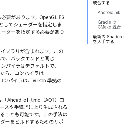
統合する
Android.mk
必要があります。OpenGL ES
Gradle の
列としてシェーダーを指定しま
CMake 統合
ェーダーを指定する必要があり
最新の Shaderc
を入手する
ム ライブラリが含まれます。この
じで、バックエンドと同じ
のコンパイラはデフォルトで、
認したら、コンパイラは
ンパイラは、Vulkan 準拠の
head-of-time（AOT）コ
ソースや手続きにより生成される
せることも可能です。この手法は
an シェーダーをビルドするためのサポ