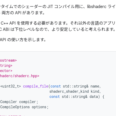
ンタイムでのシェーダーの JIT コンパイル用に、libshaderc
+ 両方の API があります。
は C++ API を使用する必要があります。それ以外の言語のアプリで
C ABI は下位レベルなので、より安定していると考えられます
 API の使い方を示します。
iostream>
tring>
ector>
haderc/shaderc.hpp>
r<uint32_t>
compile_file
(
const
std
::
string
&
name
,
shaderc_shader_kind
kind
,
const
std
::
string
&
data
)
{
:
Compiler
compiler
;
:
CompileOptions
options
;