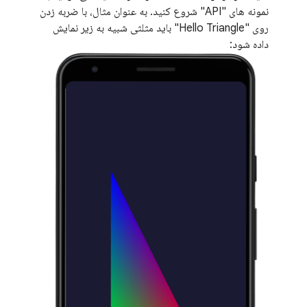
نمونه های "API" شروع کنید. به عنوان مثال، با ضربه زدن
روی "Hello Triangle" باید مثلثی شبیه به زیر نمایش
داده شود: