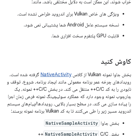
خراب شوند. این ممکن است به دلایل مختلفی باشد، مانند:
ویژگی های خاص Vulkan برای اندروید طراحی نشده است.
نسخه سیستم عامل Android شما پشتیبانی نمی شود.
قابلیت GPU پلتفرم سخت افزاری شما.
کاوش کنید
بخش جاوا نمونه Vulkan از کلاس
NativeActivity
گرفته شده است.
رویدادهای چرخه عمر برنامه معمولی مانند ایجاد برنامه، شروع، توقف و
نابودی را به کد C/C++ منتقل می کند. در بخش C/C++ نمونه، یک
چارچوب نمونه وجود دارد که عملکرد سوئیچینگ نمونه فرعی زمان اجرا
را پیاده سازی می کند. در سطح بسیار بالایی، رویدادها/پیام‌های سیستم
اندروید مسیر زیر را طی می‌کنند تا به کد Vulkan برنامه نمونه برسند:
بخش جاوا
NativeSampleActivity
بخش
C/C++
NativeSampleActivity