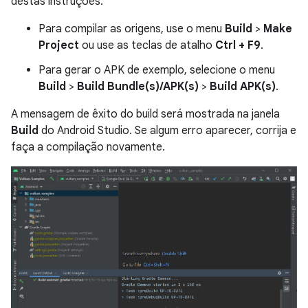
destas instruções:
Para compilar as origens, use o menu
Build
>
Make
Project
ou use as teclas de atalho
Ctrl + F9
.
Para gerar o APK de exemplo, selecione o menu
Build
>
Build Bundle(s)/APK(s)
>
Build APK(s)
.
A mensagem de êxito do build será mostrada na janela
Build
do Android Studio. Se algum erro aparecer, corrija e
faça a compilação novamente.