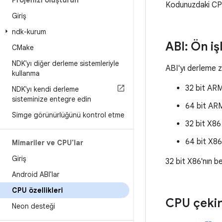
Projenizi oluşturun
Kodunuzdaki CPU 
Giriş
ndk-kurum
ABI: Ön i
CMake
NDK'yı diğer derleme sistemleriyle
ABI'yı derleme z
kullanma
32 bit ARM
NDK'yı kendi derleme
sisteminize entegre edin
64 bit ARM
Simge görünürlüğünü kontrol etme
32 bit X86
64 bit X86
Mimariler ve CPU'lar
Giriş
32 bit X86'nın be
Android ABI'lar
CPU özellikleri
CPU çekird
Neon desteği