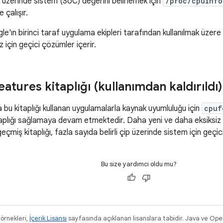
ip üzerinde sistem (SoC) değerini belirlemek için
/proc/cpuinfo
 çalışır.
gle'ın birinci taraf uygulama ekipleri tarafından kullanılmak üzer
 için geçici çözümler içerir.
tures kitaplığı (kullanımdan kaldırıldı)
 bu kitaplığı kullanan uygulamalarla kaynak uyumluluğu için
cpuf
kitaplığı sağlamaya devam etmektedir. Daha yeni ve daha eksiksiz
geçmiş kitaplığı, fazla sayıda belirli çip üzerinde sistem için ge
Bu size yardımcı oldu mu?
 örnekleri,
İçerik Lisansı
sayfasında açıklanan lisanslara tabidir. Java ve Ope