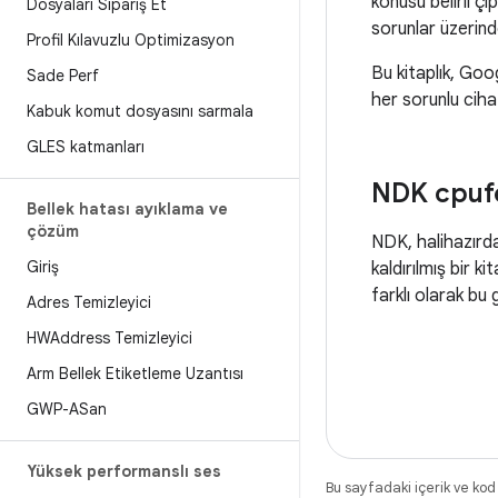
konusu belirli ç
Dosyaları Sipariş Et
sorunlar üzerinde
Profil Kılavuzlu Optimizasyon
Bu kitaplık, Goo
Sade Perf
her sorunlu cihaz
Kabuk komut dosyasını sarmala
GLES katmanları
NDK cpufea
Bellek hatası ayıklama ve
çözüm
NDK, halihazırda
Giriş
kaldırılmış bir 
farklı olarak bu 
Adres Temizleyici
HWAddress Temizleyici
Arm Bellek Etiketleme Uzantısı
GWP-ASan
Yüksek performanslı ses
Bu sayfadaki içerik ve kod