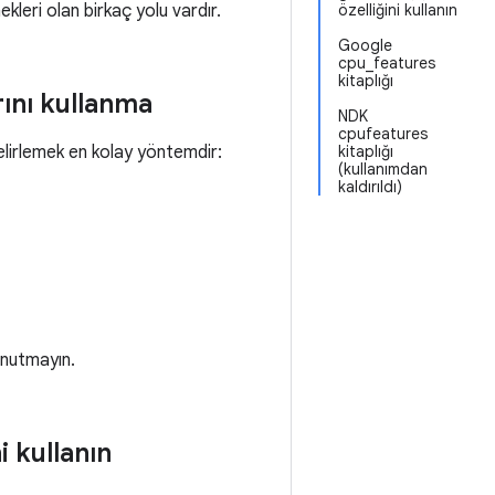
kleri olan birkaç yolu vardır.
özelliğini kullanın
Google
cpu_features
kitaplığı
ını kullanma
NDK
cpufeatures
elirlemek en kolay yöntemdir:
kitaplığı
(kullanımdan
kaldırıldı)
 unutmayın.
ni kullanın