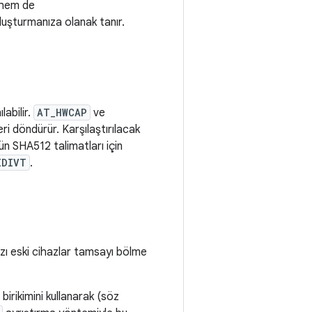
 hem de
luşturmanıza olanak tanır.
ılabilir.
AT_HWCAP
ve
ri döndürür. Karşılaştırılacak
ün SHA512 talimatları için
IDIVT
.
 bazı eski cihazlar tamsayı bölme
 birikimini kullanarak (söz