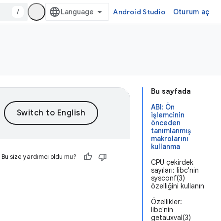
/
Android Studio
Oturum aç
Bu sayfada
ABI: Ön
işlemcinin
önceden
tanımlanmış
makrolarını
kullanma
Bu size yardımcı oldu mu?
CPU çekirdek
sayıları: libc'nin
sysconf(3)
özelliğini kullanın
Özellikler:
libc'nin
getauxval(3)