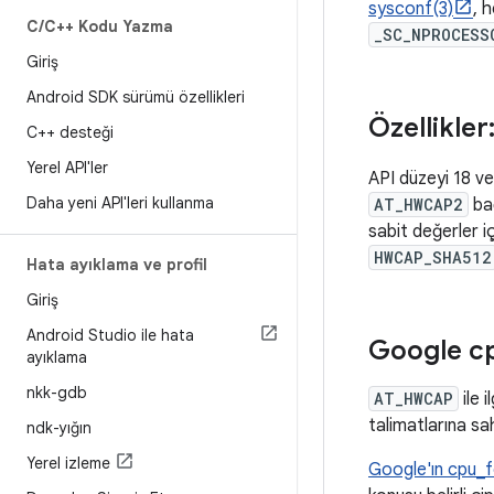
sysconf(3)
, 
C
/
C++ Kodu Yazma
_SC_NPROCESS
Giriş
Android SDK sürümü özellikleri
Özellikler
C++ desteği
Yerel API'ler
API düzeyi 18 ve
Daha yeni API'leri kullanma
AT_HWCAP2
bağ
sabit değerler i
HWCAP_SHA512
Hata ayıklama ve profil
Giriş
Android Studio ile hata
Google c
ayıklama
nkk-gdb
AT_HWCAP
ile 
talimatlarına sa
ndk-yığın
Yerel izleme
Google'ın cpu_