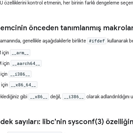
özelliklerini kontrol etmenin, her birinin farklı dengeleme seçene
şlemcinin önceden tanımlanmış makrolar
amanında, genellikle aşağıdakilerle birlikte
#ifdef
kullanarak b
 için
__arm__
 için
__aarch64__
 için
__i386__
 için
__x86_64__
klediğiniz gibi
__x86__
değil,
__i386__
olarak adlandırıldığını
ek sayıları: libc'nin
sysconf(
3) özelliği