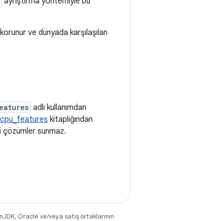
ayrıştırma yöntemiyle bu
e korunur ve dünyada karşılaşılan
eatures
adlı kullanımdan
cpu_features
kitaplığından
çici çözümler sunmaz.
nJDK, Oracle ve/veya satış ortaklarının