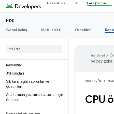
Essentials
Geliştirme
NDK
Genel bakış
İndirilenler
Örnekler
Rehb
Giriş
Başlama
yapay zeka t
Kavramlar
JNI ipuçları
Ana Sayfa
ND
Sık karşılaşılan sorunlar ve
çözümleri
Ara katman yazılımları satıcıları için
CPU öz
öneriler