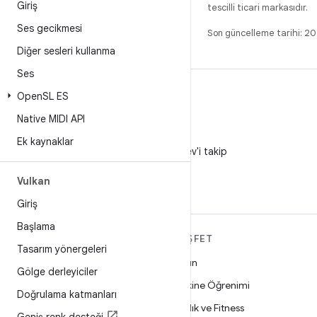
Giriş
tescilli ticari markasıdır.
Ses gecikmesi
Son güncelleme tarihi: 
Diğer sesleri kullanma
Ses
Open
SL ES
Native MIDI API
X
Ek kaynaklar
X'te @AndroidDev'i takip
edin
Vulkan
Giriş
Başlama
ANDROID HAKKINDA
KEŞFET
Tasarım yönergeleri
DAHA FAZLA
Oyun
Gölge derleyiciler
Android
Makine Öğrenimi
Doğrulama katmanları
İşletmeler için Android
Sağlık ve Fitness