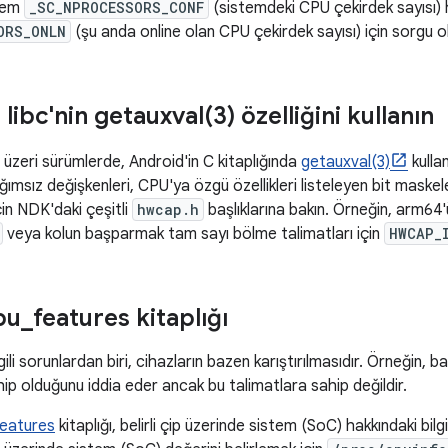
hem
_SC_NPROCESSORS_CONF
(sistemdeki CPU çekirdek sayısı)
ORS_ONLN
(şu anda online olan CPU çekirdek sayısı) için sorgu o
: libc'nin
getauxval(
3) özelliğini kullanın
 üzeri sürümlerde, Android'in C kitaplığında
getauxval(3)
kullan
ımsız değişkenleri, CPU'ya özgü özellikleri listeleyen bit maskele
çin NDK'daki çeşitli
hwcap.h
başlıklarına bakın. Örneğin, arm64'
veya kolun başparmak tam sayı bölme talimatları için
HWCAP_
pu
_
features kitaplığı
ilgili sorunlardan biri, cihazların bazen karıştırılmasıdır. Örneğin,
hip olduğunu iddia eder ancak bu talimatlara sahip değildir.
features
kitaplığı, belirli çip üzerinde sistem (SoC) hakkındaki bilgi