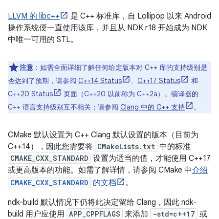
LLVM 的 libc++
是 C++ 标准库，自 Lollipop 以来 Android
操作系统便一直使用该库，并且从 NDK r18 开始成为 NDK
中唯一可用的 STL。
注意
：如需全面详细了解任何给定版本对 C++ 库的支持级别是
否达到了预期，请参阅
C++14 Status
、
C++17 Status
和
C++20 Status
页面
（C++20 以前称为 C++2a）。编译器的
C++ 语言支持级别互不相关；请参阅
Clang 中的 C++ 支持
。
CMake 默认设置为 C++ Clang 默认设置的版本（目前为
C++14），因此您需要将
CMakeLists.txt
中的标准
CMAKE_CXX_STANDARD
设置为适当的值，才能使用 C++17
或更高版本的功能。如需了解详情，请参阅 CMake 中
介绍
CMAKE_CXX_STANDARD
的文档
。
ndk-build 默认情况下仍将此决定留给 Clang，因此 ndk-
build 用户应使用
APP_CPPFLAGS
来添加
-std=c++17
或