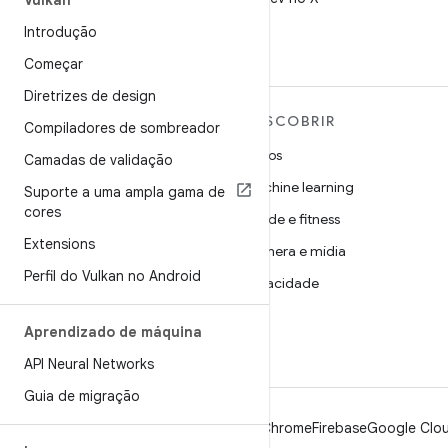
Vulkan
Introdução
Começar
Diretrizes de design
MAIS SOBRE O ANDROID
DESCOBRIR
Compiladores de sombreador
Android
Jogos
Camadas de validação
Android para empresas
Machine learning
Suporte a uma ampla gama de
cores
Segurança
Saúde e fitness
Extensions
Source
Câmera e mídia
Perfil do Vulkan no Android
Notícias
Privacidade
Blog
5G
Aprendizado de máquina
Podcasts
API Neural Networks
Guia de migração
Android
Chrome
Firebase
Google Clou