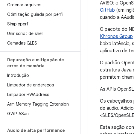
AVISO: o OpenS
Ordenar arquivos
GitHub
(em ingl
Otimização guiada por perfil
quando a AAudio
Simpleperf
O pacote do ND
Unir script de shell
Khronos Group
Camadas GLES
baixa latência, 
aplicativo de t
Depuração e mitigação de
O padrão OpenS
erros de memória
estrutura Java
Introdução
permitem chamar
Limpador de endereços
As APIs OpenSL 
Limpador HWAddress
Os cabeçalhos 
Arm Memory Tagging Extension
de áudio. Adici
GWP-ASan
<SLES/OpenSLES
Esta seção co
Áudio de alta performance