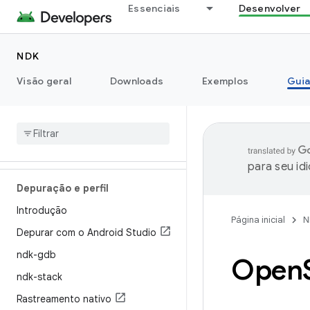
Essenciais
Desenvolver
Como escrever código C/C++
Introdução
NDK
Propriedades da versão do SDK
Visão geral
Downloads
Exemplos
Guia
do Android
Suporte a C++
APIs nativas
Usar APIs mais recentes
para seu id
Depuração e perfil
Introdução
Página inicial
N
Depurar com o Android Studio
ndk-gdb
Open
ndk-stack
Rastreamento nativo