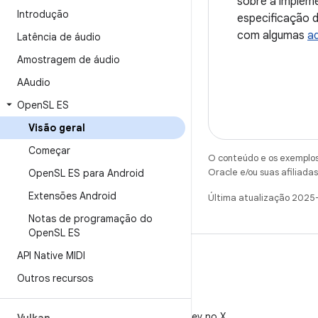
sobre a implem
Introdução
especificação d
com algumas
a
Latência de áudio
Amostragem de áudio
AAudio
Open
SL ES
Visão geral
Começar
O conteúdo e os exemplos 
Oracle e/ou suas afiliadas
Open
SL ES para Android
Extensões Android
Última atualização 2025
Notas de programação do
Open
SL ES
API Native MIDI
Outros recursos
X
Siga @AndroidDev no X