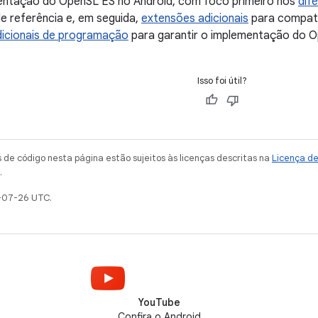
entação do OpenSL ES no Android, com foco primeiro nos
dif
e referência e, em seguida,
extensões adicionais
para compati
dicionais de programação
para garantir o implementação do O
Isso foi útil?
de código nesta página estão sujeitos às licenças descritas na
Licença d
.
-07-26 UTC.
YouTube
Confira o Android