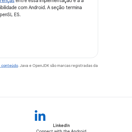
erenças
entre essa implementação e a a
bilidade com Android. A seção termina
penSL ES.
e conteúdo
. Java e OpenJDK são marcas registradas da
LinkedIn
Connect with the Android