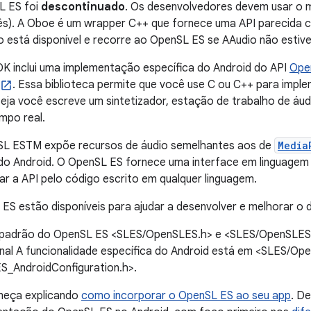
L ES foi
descontinuado
. Os desenvolvedores devem usar o m
ês). A Oboe é um wrapper C++ que fornece uma API parecida
 está disponível e recorre ao OpenSL ES se AAudio não estiver
K inclui uma implementação específica do Android do API
Ope
. Essa biblioteca permite que você use C ou C++ para impl
seja você escreve um sintetizador, estação de trabalho de áudi
empo real.
L ESTM expõe recursos de áudio semelhantes aos de
Media
 do Android. O OpenSL ES fornece uma interface em linguagem
 a API pelo código escrito em qualquer linguagem.
ES estão disponíveis para ajudar a desenvolver e melhorar o 
padrão do OpenSL ES <SLES/OpenSLES.h> e <SLES/OpenSLES_P
onal A funcionalidade específica do Android está em <SLES/Op
_AndroidConfiguration.h>.
meça explicando
como incorporar o OpenSL ES ao seu app
. De