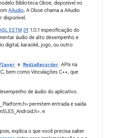
odelo Biblioteca Oboe, disponível no
 com
AAudio
. A Oboe chama a AAudio
 disponível.
nSL ESTM
1.0.1 especificação do
ementar áudio de alto desempenho e
o digital, karaokê, jogo, ou outro
Player
e
MediaRecorder
APIs na
 C, bem como Vinculações C++, que
desempenho de áudio do aplicativo.
latform.h> permitem entrada e saída
enSLES_Android.h>. e
pois, explica o que você precisa saber