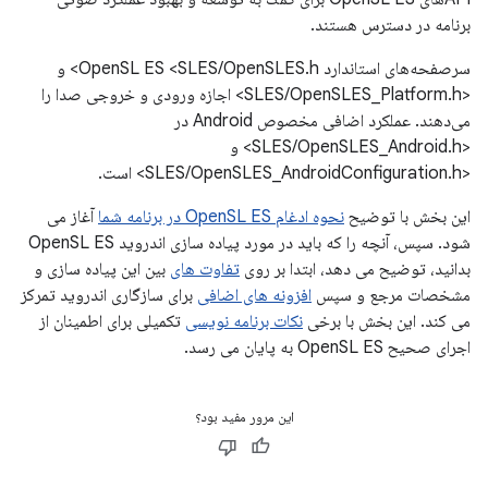
برنامه در دسترس هستند.
سرصفحه‌های استاندارد OpenSL ES <SLES/OpenSLES.h> و
<SLES/OpenSLES_Platform.h> اجازه ورودی و خروجی صدا را
می‌دهند. عملکرد اضافی مخصوص Android در
<SLES/OpenSLES_Android.h> و
<SLES/OpenSLES_AndroidConfiguration.h> است.
این بخش با توضیح
نحوه ادغام OpenSL ES در برنامه شما
آغاز می
شود. سپس، آنچه را که باید در مورد پیاده سازی اندروید OpenSL ES
بدانید، توضیح می دهد، ابتدا بر روی
تفاوت های
بین این پیاده سازی و
مشخصات مرجع و سپس
افزونه های اضافی
برای سازگاری اندروید تمرکز
می کند. این بخش با برخی
نکات برنامه نویسی
تکمیلی برای اطمینان از
اجرای صحیح OpenSL ES به پایان می رسد.
این مرور مفید بود؟