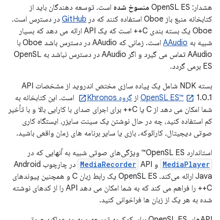
هشدار: OpenSL ES
منسوخ شده
است. توسعه دهندگان باید از
کتابخانه منبع باز Oboe استفاده کنند که در
GitHub
در دسترس است.
Oboe یک بسته بندی C++ است که یک API ارائه می دهد که بسیار
شبیه به
AAudio
است. زمانی که AAudio در دسترس باشد Oboe با
AAudio تماس می گیرد و اگر AAudio در دسترس نباشد به OpenSL
ES برمی گردد.
بسته NDK شامل یک پیاده سازی مختص اندروید از مشخصات API
1.0.1 از
OpenSL ES™
گروه Khronos
است. این کتابخانه به
شما امکان می دهد از C یا C++ برای اجرای صدای با کارایی بالا و با تأخیر
کم استفاده کنید، چه در حال نوشتن یک سینت سایزر، ایستگاه کاری
صوتی دیجیتال، کارائوکه، بازی یا سایر برنامه های زمان واقعی باشید.
استاندارد OpenSL ES™ ویژگی‌های صوتی شبیه به آنهایی که در
MediaPlayer
و
MediaRecorder
API در چارچوب Android
Java ارائه می‌کند. OpenSL ES یک رابط زبان C و همچنین پیوندهای
C++ را فراهم می کند که به شما امکان می دهد API را از کدهای نوشته
شده به هر یک از زبان ها فراخوانی کنید.
APIهای OpenSL ES برای کمک به توسعه و بهبود عملکرد صوتی