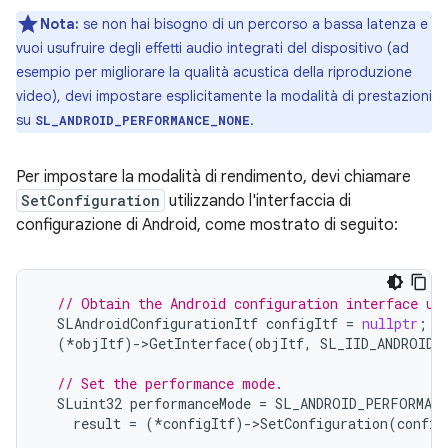
Nota:
se non hai bisogno di un percorso a bassa latenza e
vuoi usufruire degli effetti audio integrati del dispositivo (ad
esempio per migliorare la qualità acustica della riproduzione
video), devi impostare esplicitamente la modalità di prestazioni
su
.
SL_ANDROID_PERFORMANCE_NONE
Per impostare la modalità di rendimento, devi chiamare
SetConfiguration
utilizzando l'interfaccia di
configurazione di Android, come mostrato di seguito:
// Obtain the Android configuration interface us
SLAndroidConfigurationItf
configItf
=
nullptr
;
(
*
objItf
)
-
>
GetInterface
(
objItf
,
SL_IID_ANDROIDC
// Set the performance mode.
SLuint32
performanceMode
=
SL_ANDROID_PERFORMANC
result
=
(
*
configItf
)
-
>
SetConfiguration
(
config