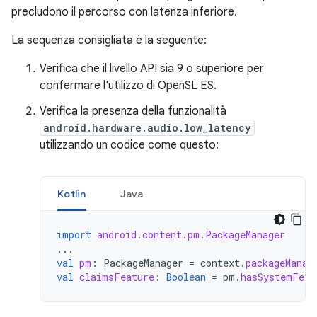
precludono il percorso con latenza inferiore.
La sequenza consigliata è la seguente:
Verifica che il livello API sia 9 o superiore per
confermare l'utilizzo di OpenSL ES.
Verifica la presenza della funzionalità
android.hardware.audio.low_latency
utilizzando un codice come questo:
Kotlin
Java
import
android.content.pm.PackageManager
...
val
pm
:
PackageManager
=
context
.
packageManag
val
claimsFeature
:
Boolean
=
pm
.
hasSystemFeat