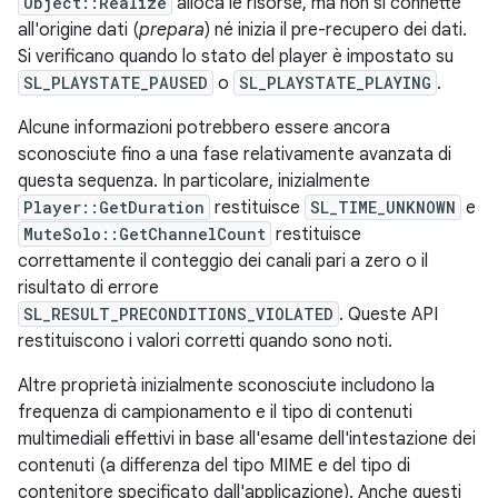
Object::Realize
alloca le risorse, ma non si connette
all'origine dati (
prepara
) né inizia il pre-recupero dei dati.
Si verificano quando lo stato del player è impostato su
SL_PLAYSTATE_PAUSED
o
SL_PLAYSTATE_PLAYING
.
Alcune informazioni potrebbero essere ancora
sconosciute fino a una fase relativamente avanzata di
questa sequenza. In particolare, inizialmente
Player::GetDuration
restituisce
SL_TIME_UNKNOWN
e
MuteSolo::GetChannelCount
restituisce
correttamente il conteggio dei canali pari a zero o il
risultato di errore
SL_RESULT_PRECONDITIONS_VIOLATED
. Queste API
restituiscono i valori corretti quando sono noti.
Altre proprietà inizialmente sconosciute includono la
frequenza di campionamento e il tipo di contenuti
multimediali effettivi in base all'esame dell'intestazione dei
contenuti (a differenza del tipo MIME e del tipo di
contenitore specificato dall'applicazione). Anche questi