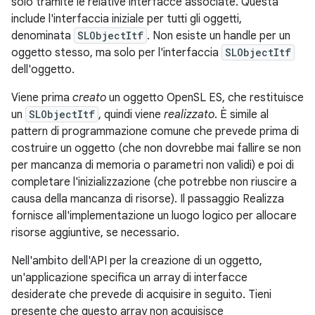
solo tramite le relative interfacce associate. Questa
include l'interfaccia iniziale per tutti gli oggetti,
denominata
SLObjectItf
. Non esiste un handle per un
oggetto stesso, ma solo per l'interfaccia
SLObjectItf
dell'oggetto.
Viene prima
creato
un oggetto OpenSL ES, che restituisce
un
SLObjectItf
, quindi viene
realizzato
. È simile al
pattern di programmazione comune che prevede prima di
costruire un oggetto (che non dovrebbe mai fallire se non
per mancanza di memoria o parametri non validi) e poi di
completare l'inizializzazione (che potrebbe non riuscire a
causa della mancanza di risorse). Il passaggio Realizza
fornisce all'implementazione un luogo logico per allocare
risorse aggiuntive, se necessario.
Nell'ambito dell'API per la creazione di un oggetto,
un'applicazione specifica un array di interfacce
desiderate che prevede di acquisire in seguito. Tieni
presente che questo array non acquisisce