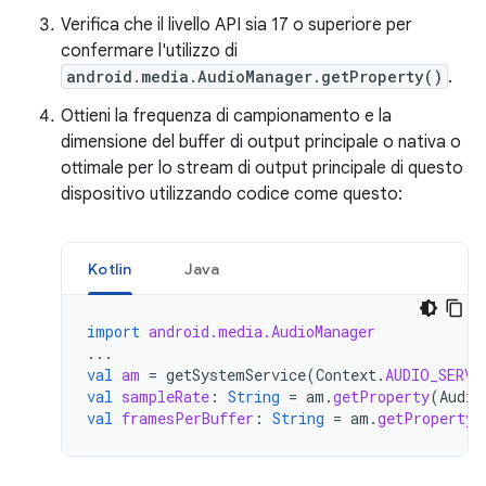
Verifica che il livello API sia 17 o superiore per
confermare l'utilizzo di
android.media.AudioManager.getProperty()
.
Ottieni la frequenza di campionamento e la
dimensione del buffer di output principale o nativa o
ottimale per lo stream di output principale di questo
dispositivo utilizzando codice come questo:
Kotlin
Java
import
android.media.AudioManager
...
val
am
=
getSystemService
(
Context
.
AUDIO_SERVI
val
sampleRate
:
String
=
am
.
getProperty
(
Audio
val
framesPerBuffer
:
String
=
am
.
getProperty
(