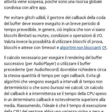
attività viene sospesa, poiché sono una risorsa globale
condivisa con altre app.
Per evitare glitch udibili, il gestore del callback della coda
del buffer deve essere eseguito in un breve periodo di
tempo prevedibile. In genere, ciò implica che non vi siano
blocchi illimitati su mutex, condizioni o operazioni di I/O.
Valuta invece la possibilità di utilizzare
blocchi di prova
,
blocchi e attese con timeout e
algoritmi non bloccanti
.
Il calcolo necessario per eseguire il rendering del buffer
successivo (per AudioPlayer) o utilizzare il buffer
precedente (per AudioRecord) dovrebbe richiedere circa
la stessa quantità di tempo per ogni callback. Evita gli
algoritmi che vengono eseguiti a intervalli di tempo non
deterministici o che sono
bursosi
nei calcoli. Un calcolo
del callback è a intermittenza se il tempo della CPU speso
in un determinato callback è notevolmente superiore alla
media. Riassumendo, l'ideale è che il tempo di esecuzione
della CPU del gestore abbia una varianza vicina a zero e