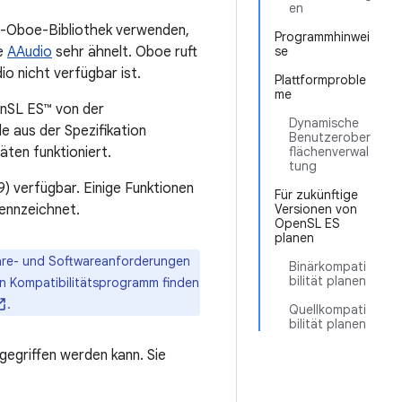
en
ce-Oboe-Bibliothek verwenden,
Programmhinwei
ie
AAudio
sehr ähnelt. Oboe ruft
se
o nicht verfügbar ist.
Plattformproble
me
nSL ES™ von der
Dynamische
e aus der Spezifikation
Benutzerober
ten funktioniert.
flächenverwal
tung
9) verfügbar. Einige Funktionen
Für zukünftige
kennzeichnet.
Versionen von
OpenSL ES
planen
ware- und Softwareanforderungen
Binärkompati
bilität planen
n Kompatibilitätsprogramm finden
.
Quellkompati
bilität planen
gegriffen werden kann. Sie