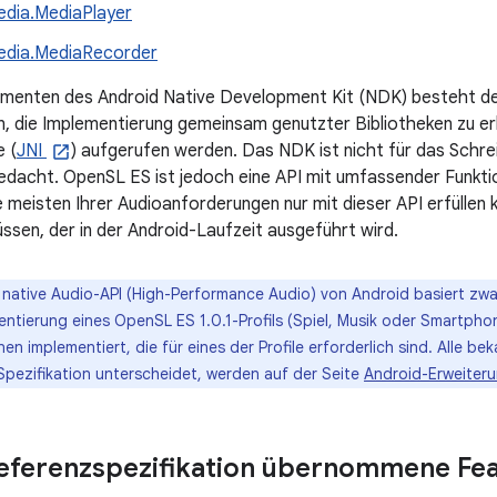
edia.MediaPlayer
edia.MediaRecorder
Elementen des Android Native Development Kit (NDK) besteht 
in, die Implementierung gemeinsam genutzter Bibliotheken zu erl
e (
JNI
) aufgerufen werden. Das NDK ist nicht für das Schre
acht. OpenSL ES ist jedoch eine API mit umfassender Funktio
ie meisten Ihrer Audioanforderungen nur mit dieser API erfüllen
ssen, der in der Android-Laufzeit ausgeführt wird.
e native Audio-API (High-Performance Audio) von Android basiert zwa
ntierung eines OpenSL ES 1.0.1-Profils (Spiel, Musik oder Smartphon
nen implementiert, die für eines der Profile erforderlich sind. Alle be
Spezifikation unterscheidet, werden auf der Seite
Android-Erweiter
eferenzspezifikation übernommene Fe