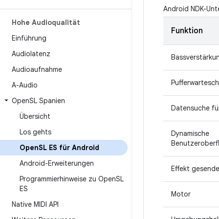
Android NDK-Unte
Hohe Audioqualität
Funktion
Einführung
Audiolatenz
Bassverstärku
Audioaufnahme
Pufferwartesc
A-Audio
Open
SL Spanien
Datensuche fü
Übersicht
Los gehts
Dynamische
Benutzeroberf
Open
SL ES für Android
Android-Erweiterungen
Effekt gesende
Programmierhinweise zu Open
SL
ES
Motor
Native MIDI API