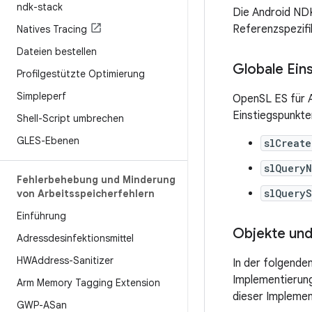
ndk-stack
Die Android ND
Referenzspezifi
Natives Tracing
Dateien bestellen
Globale Ein
Profilgestützte Optimierung
Simpleperf
OpenSL ES für A
Einstiegspunkte
Shell-Script umbrechen
GLES-Ebenen
slCreate
slQuery
Fehlerbehebung und Minderung
slQuery
von Arbeitsspeicherfehlern
Einführung
Objekte und
Adressdesinfektionsmittel
HWAddress-Sanitizer
In der folgenden
Implementierung
Arm Memory Tagging Extension
dieser Implemen
GWP-ASan