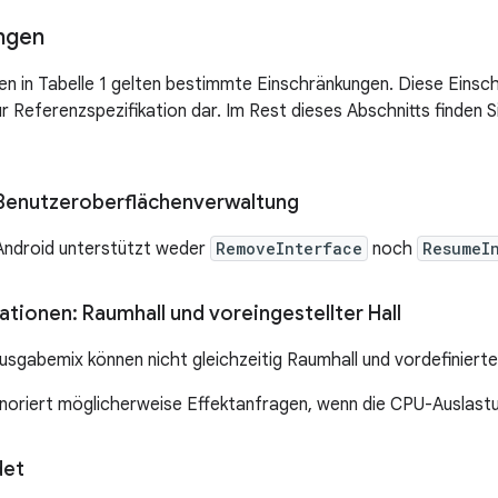
ngen
nen in Tabelle 1 gelten bestimmte Einschränkungen. Diese Einsc
r Referenzspezifikation dar. Im Rest dieses Abschnitts finden S
Benutzeroberflächenverwaltung
Android unterstützt weder
RemoveInterface
noch
ResumeI
tionen: Raumhall und voreingestellter Hall
usgabemix können nicht gleichzeitig Raumhall und vordefiniert
gnoriert möglicherweise Effektanfragen, wenn die CPU-Auslastu
det