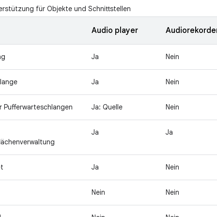
rstützung für Objekte und Schnittstellen
Audio player
Audiorekorde
ng
Ja
Nein
hlange
Ja
Nein
r Pufferwarteschlangen
Ja: Quelle
Nein
Ja
Ja
lächenverwaltung
t
Ja
Nein
Nein
Nein