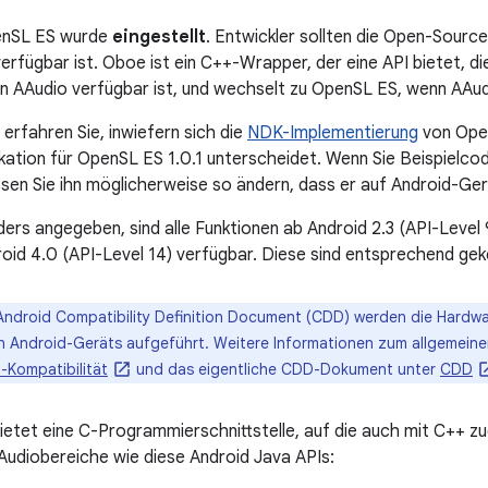
nSL ES wurde
eingestellt
. Entwickler sollten die Open-Sour
erfügbar ist. Oboe ist ein C++-Wrapper, der eine API bietet, d
n AAudio verfügbar ist, und wechselt zu OpenSL ES, wenn AAudi
 erfahren Sie, inwiefern sich die
NDK-Implementierung
von Ope
kation für OpenSL ES 1.0.1 unterscheidet. Wenn Sie Beispielcod
en Sie ihn möglicherweise so ändern, dass er auf Android-Gerä
ders angegeben, sind alle Funktionen ab Android 2.3 (API-Level 
droid 4.0 (API-Level 14) verfügbar. Diese sind entsprechend ge
 Android Compatibility Definition Document (CDD) werden die Hard
n Android-Geräts aufgeführt. Weitere Informationen zum allgemeine
-Kompatibilität
und das eigentliche CDD-Dokument unter
CDD
ietet eine C-Programmierschnittstelle, auf die auch mit C++ zu
 Audiobereiche wie diese Android Java APIs: