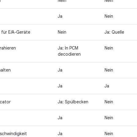
l
Nein
Nein
Ja
Nein
 für E/A-Geräte
Nein
Ja: Quelle
rahieren
Ja: In PCM
Nein
decodieren
alten
Ja
Nein
Ja
Ja
cator
Ja: Spülbecken
Nein
Ja
Nein
chwindigkeit
Ja
Nein