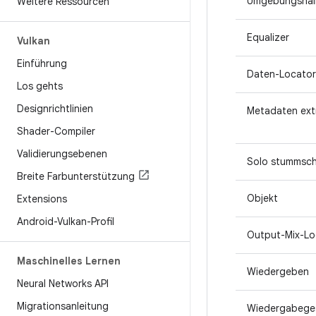
Umgebungshal
Weitere Ressourcen
Equalizer
Vulkan
Einführung
Daten-Locator
Los gehts
Designrichtlinien
Metadaten ext
Shader-Compiler
Validierungsebenen
Solo stummsch
Breite Farbunterstützung
Objekt
Extensions
Android-Vulkan-Profil
Output-Mix-Lo
Maschinelles Lernen
Wiedergeben
Neural Networks API
Migrationsanleitung
Wiedergabeges