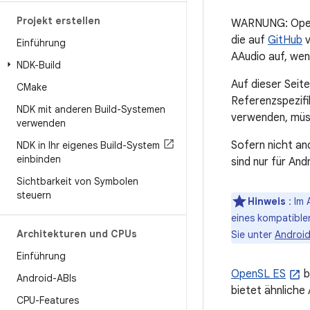
Projekt erstellen
WARNUNG: Ope
die auf
GitHub
v
Einführung
AAudio auf, wen
NDK-Build
Auf dieser Seite
CMake
Referenzspezifi
NDK mit anderen Build-Systemen
verwenden, müss
verwenden
Sofern nicht an
NDK in Ihr eigenes Build-System
einbinden
sind nur für An
Sichtbarkeit von Symbolen
steuern
Hinweis
: Im
eines kompatible
Architekturen und CPUs
Sie unter
Android
Einführung
OpenSL ES
b
Android-ABIs
bietet ähnliche
CPU-Features