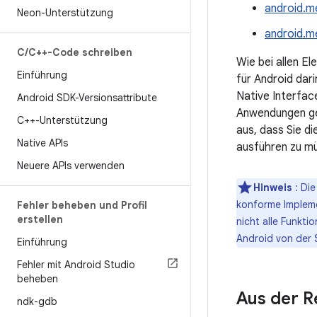
android.m
Neon-Unterstützung
android.m
C
/
C++-Code schreiben
Wie bei allen 
Einführung
für Android dar
Native Interfac
Android SDK-Versionsattribute
Anwendungen ged
C++-Unterstützung
aus, dass Sie d
Native APIs
ausführen zu mü
Neuere APIs verwenden
Hinweis
: Di
konforme Impleme
Fehler beheben und Profil
erstellen
nicht alle Funktio
Android von der 
Einführung
Fehler mit Android Studio
beheben
Aus der R
ndk-gdb