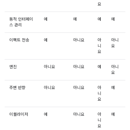
요
동적 인터페이
예
예
예
예
스 관리
이펙트 전송
예
아니요
아
아니
니
요
요
엔진
아니요
아니요
예
아니
요
주변 반향
아니요
아니요
아
예
니
요
이퀄라이저
예
아니요
아
예
니
요