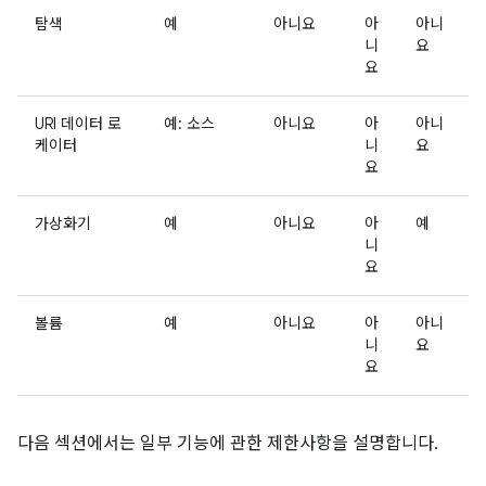
탐색
예
아니요
아
아니
니
요
요
URI 데이터 로
예: 소스
아니요
아
아니
케이터
니
요
요
가상화기
예
아니요
아
예
니
요
볼륨
예
아니요
아
아니
니
요
요
다음 섹션에서는 일부 기능에 관한 제한사항을 설명합니다.