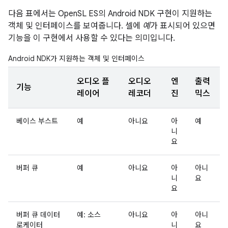
다음 표에서는 OpenSL ES의 Android NDK 구현이 지원하는
객체 및 인터페이스를 보여줍니다. 셀에
예
가 표시되어 있으면
기능을 이 구현에서 사용할 수 있다는 의미입니다.
Android NDK가 지원하는 객체 및 인터페이스
오디오 플
오디오
엔
출력
기능
레이어
레코더
진
믹스
베이스 부스트
예
아니요
아
예
니
요
버퍼 큐
예
아니요
아
아니
니
요
요
버퍼 큐 데이터
예: 소스
아니요
아
아니
로케이터
니
요