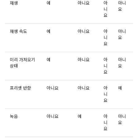
재생
예
아니요
아
아니
니
요
요
재생 속도
예
아니요
아
아니
니
요
요
미리 가져오기
예
아니요
아
아니
상태
니
요
요
프리셋 반향
아니요
아니요
아
예
니
요
녹음
아니요
예
아
아니
니
요
요