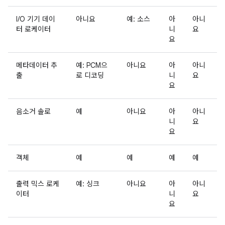
I/O 기기 데이
아니요
예: 소스
아
아니
터 로케이터
니
요
요
메타데이터 추
예: PCM으
아니요
아
아니
출
로 디코딩
니
요
요
음소거 솔로
예
아니요
아
아니
니
요
요
객체
예
예
예
예
출력 믹스 로케
예: 싱크
아니요
아
아니
이터
니
요
요