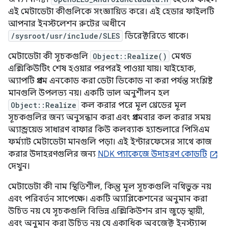
এই মেটাডেটা কীগুলিকে সংজ্ঞায়িত করে। এই হেডার ফাইলটি
আপনার ইনস্টলেশন রুটের অধীনে
/sysroot/usr/include/SLES
ডিরেক্টরিতে থাকে।
মেটাডেটা কী সূচকগুলি
Object::Realize()
মেথড
এক্সিকিউটিং শেষ হওয়ার পরপরই পাওয়া যায়। যাইহোক,
অ্যাপটি প্রথম এনকোড করা ডেটা ডিকোড না করা পর্যন্ত সংশ্লিষ্ট
মানগুলি উপলভ্য নয়। একটি ভাল অনুশীলন হল
Object::Realize
কল করার পরে মূল থ্রেডের মূল
সূচকগুলির জন্য অনুসন্ধান করা এবং প্রথমবার কল করার সময়
অ্যান্ড্রয়েড সাধারণ বাফার কিউ কলব্যাক হ্যান্ডলারে পিসিএম
ফর্ম্যাট মেটাডেটা মানগুলি পড়া। এই ইন্টারফেসের সাথে কাজ
করার উদাহরণগুলির জন্য
NDK প্যাকেজে উদাহরণ কোডটি
দেখুন।
মেটাডেটা কী নাম স্থিতিশীল, কিন্তু মূল সূচকগুলি নথিভুক্ত নয়
এবং পরিবর্তন সাপেক্ষে। একটি অ্যাপ্লিকেশনের অনুমান করা
উচিত নয় যে সূচকগুলি বিভিন্ন এক্সিকিউশন রান জুড়ে স্থায়ী,
এবং অনুমান করা উচিত নয় যে একাধিক অবজেক্ট ইনস্ট্যান্স