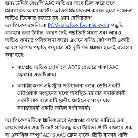
জন্য উদ্দিষ্ট যেগুলি AAC অডিওর সাথে ডিল করে তবে
প্লেব্যাকের আগে কাস্টম অডিও প্রক্রিয়াকরণ করতে হবে৷ PCM-এ
অডিও ডিকোড করতে হয় এমন বেশিরভাগ
অ্যাপ্লিকেশনগুলিকে
PCM-এ অডিও ডিকোড করার
পদ্ধতি
ব্যবহার করা উচিত, কারণ সেই পদ্ধতিটি সহজ এবং আরও
অডিও ফর্ম্যাট পরিচালনা করে। এখানে বর্ণিত কৌশলটি একটি
আরও বিশেষ পদ্ধতি, শুধুমাত্র এই দুটি শর্ত প্রযোজ্য হলেই ব্যবহার
করা হবে:
কম্প্রেসড অডিও সোর্স হল ADTS হেডারে থাকা AAC
ফ্রেমের একটি প্রবাহ।
অ্যাপ্লিকেশন এই স্ট্রীম পরিচালনা করে. ডেটা একটি
নেটওয়ার্ক সংস্থানের মধ্যে অবস্থিত
নয়
যার সনাক্তকারী
একটি URI বা একটি স্থানীয় ফাইলের মধ্যে যার
সনাক্তকারী একটি ফাইল বর্ণনাকারী৷
অ্যাপ্লিকেশনটিকে প্রাথমিকভাবে Android বাফার সারিতে ভরা
বাফারগুলির একটি সেট সারিবদ্ধ করা উচিত। প্রতিটি বাফারে এক
বা একাধিক সম্পূর্ণ ADTS AAC ফ্রেম থাকে। প্রতিটি বাফার খালি