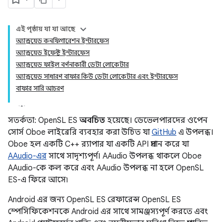
এই পৃষ্ঠায় যা যা আছে
অ্যান্ড্রয়েড কনফিগারেশন ইন্টারফেস
অ্যান্ড্রয়েড ইফেক্ট ইন্টারফেস
অ্যান্ড্রয়েড ফাইল বর্ণনাকারী ডেটা লোকেটার
অ্যান্ড্রয়েড সাধারণ বাফার কিউ ডেটা লোকেটার এবং ইন্টারফেস
বাফার সারি আচরণ
সতর্কতা: OpenSL ES
অবচিত
হয়েছে। ডেভেলপারদের ওপেন
সোর্স Oboe লাইব্রেরি ব্যবহার করা উচিত যা
GitHub
এ উপলব্ধ।
Oboe হল একটি C++ র‍্যাপার যা একটি API প্রদান করে যা
AAudio-এর
সাথে সাদৃশ্যপূর্ণ। AAudio উপলব্ধ থাকলে Oboe
AAudio-কে কল করে এবং AAudio উপলব্ধ না হলে OpenSL
ES-এ ফিরে আসে৷
Android এর জন্য OpenSL ES রেফারেন্স OpenSL ES
স্পেসিফিকেশনকে Android এর সাথে সামঞ্জস্যপূর্ণ করতে এবং