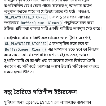
সামঞ্জস্যপূর্ণ হতে পারে, অথবা এটি প্লে কার্সারের অবস্থান
অপরিবর্তিত রেখে যেতে পারে। ফলস্বরূপ, আপনার অ্যাপ
অনুমান করতে পারে না যে উভয় আচরণই ঘটে। অতএব,
SL_PLAYSTATE_STOPPED
এ রূপান্তরের পরে আপনার
স্পষ্টভাবে
BufferQueue::Clear()
পদ্ধতিতে কল করা
উচিত। এটি করা বাফার সারি একটি পরিচিত অবস্থায় সেট করে।
একইভাবে, বাফার কিউ কলব্যাকের জন্য ট্রিগার অবশ্যই
SL_PLAYSTATE_STOPPED
এ রূপান্তরিত হতে হবে বা
BufferQueue::Clear()
এর সম্পাদন হতে হবে তা নিয়ন্ত্রণ
করে এমন কোনো স্পেসিফিকেশন নেই। অতএব, আমরা
সুপারিশ করি যে আপনি এক বা অন্যের উপর নির্ভরতা তৈরি
করবেন না; পরিবর্তে, আপনার অ্যাপ উভয়ই পরিচালনা করতে
সক্ষম হওয়া উচিত।
বস্তু তৈরিতে গতিশীল ইন্টারফেস
সুবিধার জন্য, OpenSL ES 1.0.1 এর অ্যান্ড্রয়েড বাস্তবায়ন