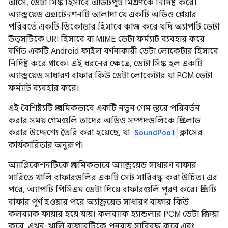
আসে, ডেটা সিঙ্ক হিসাবে আউটপুট মিশ্রণকে নির্দিষ্ট করে।
অ্যান্ড্রয়েড এক্সটেনশনটি আলাদা যে একটি অডিও প্লেয়ার
পরিবর্তে একটি ডিকোডার হিসাবে কাজ করে যদি অ্যাপটি ডেটা
উত্সটিকে URI হিসাবে বা MIME ডেটা ফর্ম্যাট ব্যবহার করে
বর্ণিত একটি Android ফাইল বর্ণনাকারী ডেটা লোকেটার হিসাবে
নির্দিষ্ট করে থাকে। এই ধরনের ক্ষেত্রে, ডেটা সিঙ্ক হল একটি
অ্যান্ড্রয়েড সাধারণ বাফার কিউ ডেটা লোকেটার যা PCM ডেটা
ফর্ম্যাট ব্যবহার করে।
এই বৈশিষ্ট্যটি প্রাথমিকভাবে একটি নতুন গেম স্তরে পরিবর্তন
করার সময় গেমগুলি তাদের অডিও সম্পদগুলিকে প্রি-লোড
করার উদ্দেশ্যে তৈরি করা হয়েছে, যা
SoundPool
ক্লাসের
কার্যকারিতার অনুরূপ।
অ্যাপ্লিকেশনটিকে প্রাথমিকভাবে অ্যান্ড্রয়েড সাধারণ বাফার
সারিতে খালি বাফারগুলির একটি সেট সারিবদ্ধ করা উচিত। এর
পরে, অ্যাপটি পিসিএম ডেটা দিয়ে বাফারগুলি পূরণ করে। প্রতিটি
বাফার পূর্ণ হওয়ার পরে অ্যান্ড্রয়েড সাধারণ বাফার কিউ
কলব্যাক ফায়ার হয়ে যায়। কলব্যাক হ্যান্ডলার PCM ডেটা প্রক্রিয়া
করে, এখন-খালি বাফারটিকে পুনরায় সারিবদ্ধ করে এবং