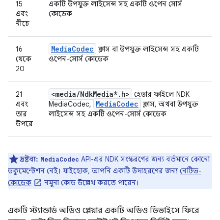
15
একটি উপযুক্ত লাইসেন্স সহ একটি ওপেন সোর্স
এবং
কোডেক
নীচে
Media
Codec
16
ক্লাস বা উপযুক্ত লাইসেন্স সহ একটি
থেকে
ওপেন-সোর্স কোডেক
20
<media
/
Ndk
Media*
.
h>
21
হেডার ফাইলে NDK
Media
Codec
এবং
MediaCodec,
ক্লাস, অথবা উপযুক্ত
তার
লাইসেন্স সহ একটি ওপেন-সোর্স কোডেক
উপরে
দ্রষ্টব্য:
API-এর NDK সংস্করণের জন্য বর্তমানে কোনো
MediaCodec
ডকুমেন্টেশন নেই। যাইহোক, আপনি একটি উদাহরণের জন্য
নেটিভ-
কোডেক
নমুনা কোড উল্লেখ করতে পারেন।
একটি স্ট্যান্ডার্ড অডিও প্লেয়ার একটি অডিও ডিভাইসে ফিরে