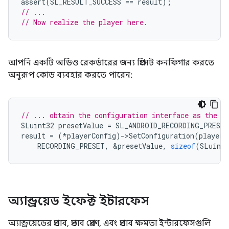
assert
(
SL_RESULT_SUCCESS
==
result
);
// ...
// Now realize the player here.
আপনি একটি অডিও রেকর্ডারের জন্য প্রিসেট কনফিগার করতে
অনুরূপ কোড ব্যবহার করতে পারেন:
// ... obtain the configuration interface as the f
SLuint32
presetValue
=
SL_ANDROID_RECORDING_PRESE
result
=
(
*
playerConfig
)
-
>
SetConfiguration
(
playerC
RECORDING_PRESET
,
&
presetValue
,
sizeof
(
SLuint3
অ্যান্ড্রয়েড ইফেক্ট ইন্টারফেস
অ্যান্ড্রয়েডের প্রভাব, প্রভাব প্রেরণ, এবং প্রভাব ক্ষমতা ইন্টারফেসগুলি