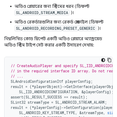
অডিও প্লেয়ারের জন্য স্ট্রিমের ধরন (ডিফল্ট
SL_ANDROID_STREAM_MEDIA
)।
অডিও রেকর্ডারগুলির জন্য রেকর্ড প্রোফাইল (ডিফল্ট
SL_ANDROID_RECORDING_PRESET_GENERIC
)।
নিম্নলিখিত কোড স্নিপেট একটি অডিও প্লেয়ারে অ্যান্ড্রয়েড
অডিও স্ট্রিম টাইপ সেট করার একটি উদাহরণ দেখায়:
// CreateAudioPlayer and specify SL_IID_ANDROIDCON
// in the required interface ID array. Do not real
// ...
SLAndroidConfigurationItf
playerConfig
;
result
=
(
*
playerObject
)
-
>
GetInterface
(
playerObje
SL_IID_ANDROIDCONFIGURATION
,
&
playerConfig
);
assert
(
SL_RESULT_SUCCESS
==
result
);
SLint32
streamType
=
SL_ANDROID_STREAM_ALARM
;
result
=
(
*
playerConfig
)
-
>
SetConfiguration
(
playerC
SL_ANDROID_KEY_STREAM_TYPE
,
&
streamType
,
size