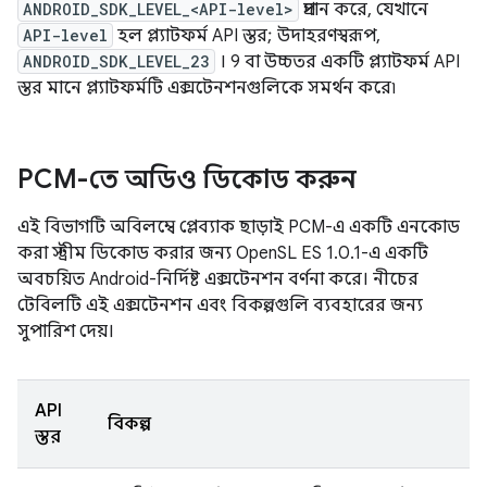
ANDROID_SDK_LEVEL_<API-level>
প্রদান করে, যেখানে
API-level
হল প্ল্যাটফর্ম API স্তর; উদাহরণস্বরূপ,
ANDROID_SDK_LEVEL_23
। 9 বা উচ্চতর একটি প্ল্যাটফর্ম API
স্তর মানে প্ল্যাটফর্মটি এক্সটেনশনগুলিকে সমর্থন করে৷
PCM-তে অডিও ডিকোড করুন
এই বিভাগটি অবিলম্বে প্লেব্যাক ছাড়াই PCM-এ একটি এনকোড
করা স্ট্রীম ডিকোড করার জন্য OpenSL ES 1.0.1-এ একটি
অবচয়িত Android-নির্দিষ্ট এক্সটেনশন বর্ণনা করে। নীচের
টেবিলটি এই এক্সটেনশন এবং বিকল্পগুলি ব্যবহারের জন্য
সুপারিশ দেয়।
API
বিকল্প
স্তর