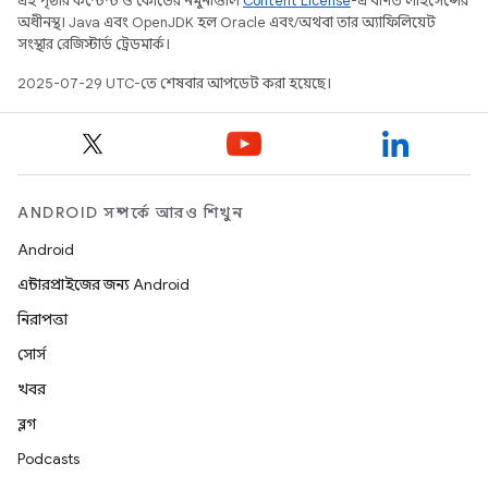
এই পৃষ্ঠার কন্টেন্ট ও কোডের নমুনাগুলি
Content License
-এ বর্ণিত লাইসেন্সের
অধীনস্থ। Java এবং OpenJDK হল Oracle এবং/অথবা তার অ্যাফিলিয়েট
সংস্থার রেজিস্টার্ড ট্রেডমার্ক।
2025-07-29 UTC-তে শেষবার আপডেট করা হয়েছে।
ANDROID সম্পর্কে আরও শিখুন
Android
এন্টারপ্রাইজের জন্য Android
নিরাপত্তা
সোর্স
খবর
ব্লগ
Podcasts