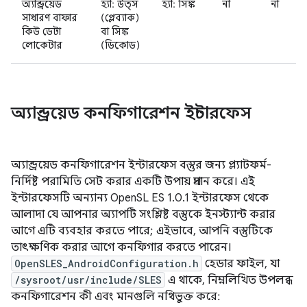
অ্যান্ড্রয়েড
হ্যাঁ: উত্স
হ্যাঁ: সিঙ্ক
না
না
সাধারণ বাফার
(প্লেব্যাক)
কিউ ডেটা
বা সিঙ্ক
লোকেটার
(ডিকোড)
অ্যান্ড্রয়েড কনফিগারেশন ইন্টারফেস
অ্যান্ড্রয়েড কনফিগারেশন ইন্টারফেস বস্তুর জন্য প্ল্যাটফর্ম-
নির্দিষ্ট পরামিতি সেট করার একটি উপায় প্রদান করে। এই
ইন্টারফেসটি অন্যান্য OpenSL ES 1.0.1 ইন্টারফেস থেকে
আলাদা যে আপনার অ্যাপটি সংশ্লিষ্ট বস্তুকে ইনস্ট্যান্ট করার
আগে এটি ব্যবহার করতে পারে; এইভাবে, আপনি বস্তুটিকে
তাৎক্ষণিক করার আগে কনফিগার করতে পারেন।
OpenSLES_AndroidConfiguration.h
হেডার ফাইল, যা
/sysroot/usr/include/SLES
এ থাকে, নিম্নলিখিত উপলব্ধ
কনফিগারেশন কী এবং মানগুলি নথিভুক্ত করে: