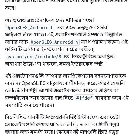
Android প্ল্যাটফর্মের শক্তি এবং নমনীয়তার সুবিধা নিতে প্রসারিত
করে।
অ্যান্ড্রয়েড এক্সটেনশনের জন্য API-এর সংজ্ঞা
OpenSLES_Android.h
এবং এতে অন্তর্ভুক্ত হেডার
ফাইলগুলিতে থাকে। এই এক্সটেনশনগুলি সম্পর্কে বিস্তারিত
জানার জন্য
OpenSLES_Android.h
সাথে পরামর্শ করুন৷ এই
ফাইলটি আপনার ইনস্টলেশন রুটের অধীনে,
sysroot/usr/include/SLES
ডিরেক্টরিতে অবস্থিত।
অন্যথায় উল্লেখ না থাকলে, সমস্ত ইন্টারফেস স্পষ্ট।
এই এক্সটেনশনগুলি আপনার অ্যাপ্লিকেশনের বহনযোগ্যতাকে
অন্যান্য OpenSL ES বাস্তবায়নে সীমাবদ্ধ করে, কারণ সেগুলি
Android-নির্দিষ্ট। আপনি এক্সটেনশনের ব্যবহার এড়িয়ে বা
কম্পাইলের সময় তাদের বাদ দিতে
#ifdef
ব্যবহার করে এই
সমস্যাটি কমাতে পারেন।
নিম্নলিখিত সারণীটি Android-নির্দিষ্ট ইন্টারফেস এবং ডেটা
লোকেটারগুলি দেখায় যা Android OpenSL ES প্রতিটি বস্তুর
প্রকারের জন্য সমর্থন করে। কোষের
হ্যাঁ
মানগুলি প্রতিটি বস্তুর