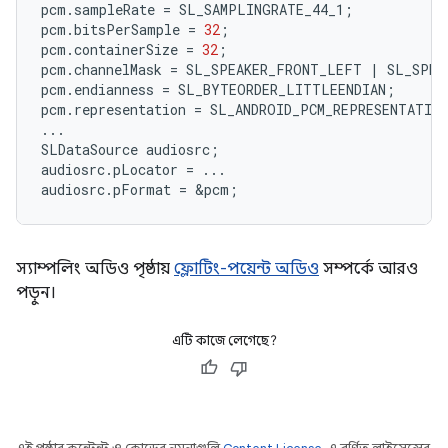
pcm
.
sampleRate
=
SL_SAMPLINGRATE_44_1
;
pcm
.
bitsPerSample
=
32
;
pcm
.
containerSize
=
32
;
pcm
.
channelMask
=
SL_SPEAKER_FRONT_LEFT
|
SL_SPEA
pcm
.
endianness
=
SL_BYTEORDER_LITTLEENDIAN
;
pcm
.
representation
=
SL_ANDROID_PCM_REPRESENTATIO
...
SLDataSource
audiosrc
;
audiosrc
.
pLocator
=
...
audiosrc
.
pFormat
=
&
pcm
;
স্যাম্পলিং অডিও পৃষ্ঠায়
ফ্লোটিং-পয়েন্ট অডিও
সম্পর্কে আরও
পড়ুন।
এটি কাজে লেগেছে?