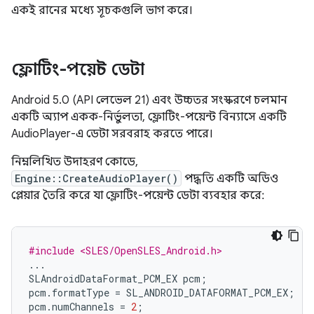
একই রানের মধ্যে সূচকগুলি ভাগ করে।
ফ্লোটিং-পয়েন্ট ডেটা
Android 5.0 (API লেভেল 21) এবং উচ্চতর সংস্করণে চলমান
একটি অ্যাপ একক-নির্ভুলতা, ফ্লোটিং-পয়েন্ট বিন্যাসে একটি
AudioPlayer-এ ডেটা সরবরাহ করতে পারে।
নিম্নলিখিত উদাহরণ কোডে,
Engine::CreateAudioPlayer()
পদ্ধতি একটি অডিও
প্লেয়ার তৈরি করে যা ফ্লোটিং-পয়েন্ট ডেটা ব্যবহার করে:
#include <SLES/OpenSLES_Android.h>
...
SLAndroidDataFormat_PCM_EX
pcm
;
pcm
.
formatType
=
SL_ANDROID_DATAFORMAT_PCM_EX
;
pcm
.
numChannels
=
2
;