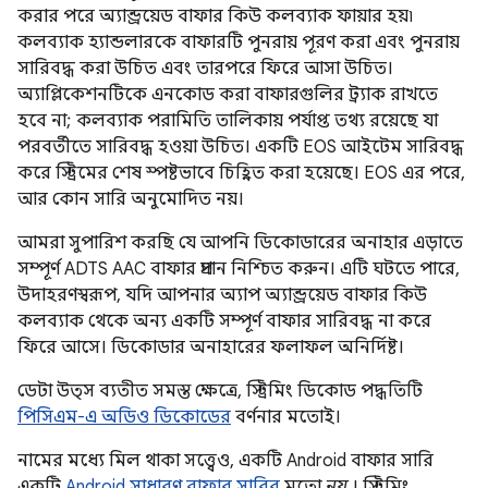
করার পরে অ্যান্ড্রয়েড বাফার কিউ কলব্যাক ফায়ার হয়৷
কলব্যাক হ্যান্ডলারকে বাফারটি পুনরায় পূরণ করা এবং পুনরায়
সারিবদ্ধ করা উচিত এবং তারপরে ফিরে আসা উচিত।
অ্যাপ্লিকেশনটিকে এনকোড করা বাফারগুলির ট্র্যাক রাখতে
হবে না; কলব্যাক পরামিতি তালিকায় পর্যাপ্ত তথ্য রয়েছে যা
পরবর্তীতে সারিবদ্ধ হওয়া উচিত। একটি EOS আইটেম সারিবদ্ধ
করে স্ট্রিমের শেষ স্পষ্টভাবে চিহ্নিত করা হয়েছে। EOS এর পরে,
আর কোন সারি অনুমোদিত নয়।
আমরা সুপারিশ করছি যে আপনি ডিকোডারের অনাহার এড়াতে
সম্পূর্ণ ADTS AAC বাফার প্রদান নিশ্চিত করুন। এটি ঘটতে পারে,
উদাহরণস্বরূপ, যদি আপনার অ্যাপ অ্যান্ড্রয়েড বাফার কিউ
কলব্যাক থেকে অন্য একটি সম্পূর্ণ বাফার সারিবদ্ধ না করে
ফিরে আসে। ডিকোডার অনাহারের ফলাফল অনির্দিষ্ট।
ডেটা উত্স ব্যতীত সমস্ত ক্ষেত্রে, স্ট্রিমিং ডিকোড পদ্ধতিটি
পিসিএম-এ অডিও ডিকোডের
বর্ণনার মতোই।
নামের মধ্যে মিল থাকা সত্ত্বেও, একটি Android বাফার সারি
একটি
Android সাধারণ বাফার সারির
মতো
নয়
। স্ট্রিমিং