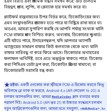
ইএস বিরতি এবং প্রাথমিক সন্ধান সমর্থন করে; এটি ভলিউম
নিয়ন্ত্রণ, প্রভাব, লুপিং, বা প্লেব্যাক হার সমর্থন করে না।
প্ল্যাটফর্ম বাস্তবায়নের উপর নির্ভর করে, ডিকোডিংয়ের জন্য
এমন সংস্থানগুলির প্রয়োজন হতে পারে যা নিষ্ক্রিয় রাখা যাবে না।
অতএব, আমরা সুপারিশ করছি যে আপনি পর্যাপ্ত সংখ্যক খালি
PCM বাফার প্রদান নিশ্চিত করুন; অন্যথায়, ডিকোডার ক্ষুধার্ত।
এটি ঘটতে পারে, উদাহরণস্বরূপ, যদি আপনার অ্যাপটি
অ্যান্ড্রয়েড সাধারণ বাফার কিউ কলব্যাক থেকে অন্য খালি
বাফার সারিবদ্ধ না করে ফিরে আসে। ডিকোডার অনাহারের
ফলাফল অনির্দিষ্ট, তবে এতে অন্তর্ভুক্ত থাকতে পারে: ডিকোড
করা পিসিএম ডেটা ড্রপ করা, ডিকোডিং প্রক্রিয়া থামানো, বা
ডিকোডারটি সরাসরি বন্ধ করা।
দ্রষ্টব্য:
একটি এনকোড করা স্ট্রীমকে PCM-এ ডিকোড করতে কিন্তু
অবিলম্বে প্লে ব্যাক না করতে, Android 4.x (API লেভেল 16-20) এ
চলমান অ্যাপগুলির জন্য, আমরা
ক্লাস ব্যবহার করার
MediaCodec
পরামর্শ দিই। Android 5.0 (API স্তর 21) বা উচ্চতর সংস্করণে চলমান
নতুন অ্যাপ্লিকেশনগুলির জন্য, আমরা NDK সমতুল্য,
<NdkMedia*.h>