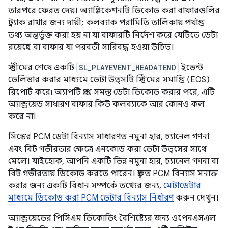
তারপরে ফেরত দেয়। অ্যাপ্লিকেশনটি ডিকোড করা বাফারগুলির
ট্র্যাক রাখার জন্য দায়ী; কলব্যাক পরামিতি তালিকায় পর্যাপ্ত
তথ্য অন্তর্ভুক্ত করা হয় না যা বাফারটি নির্দেশ করে যেটিতে ডেটা
রয়েছে বা বাফার যা পরবর্তী সারিবদ্ধ হওয়া উচিত।
স্ট্রীমের শেষে একটি
SL_PLAYEVENT_HEADATEND
ইভেন্ট
ডেলিভার করার মাধ্যমে ডেটা উত্সটি স্ট্রিমের সমাপ্তি (EOS)
রিপোর্ট করে৷ অ্যাপটি প্রাপ্ত সমস্ত ডেটা ডিকোড করার পরে, এটি
অ্যান্ড্রয়েড সাধারণ বাফার কিউ কলব্যাকে আর কোনও কল
করে না।
সিঙ্কের PCM ডেটা বিন্যাস সাধারণত নমুনা হার, চ্যানেল গণনা
এবং বিট গভীরতার ক্ষেত্রে এনকোড করা ডেটা উত্সের সাথে
মেলে। যাইহোক, আপনি একটি ভিন্ন নমুনা হার, চ্যানেল গণনা বা
বিট গভীরতায় ডিকোড করতে পারেন। প্রকৃত PCM বিন্যাস সনাক্ত
করার জন্য একটি বিধান সম্পর্কে তথ্যের জন্য,
মেটাডেটার
মাধ্যমে ডিকোড করা PCM ডেটার বিন্যাস নির্ধারণ
করুন দেখুন।
অ্যান্ড্রয়েডের পিসিএম ডিকোডিং বৈশিষ্ট্যের জন্য ওপেনএসএল