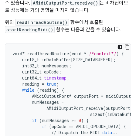
수 있습니다.
AMidiOutputPort_receive()
는 비차단이므
로 성능에는 거의 영향을 미치지 않습니다.
위의
readThreadRoutine()
함수에서 호출된
startReadingMidi()
함수는 다음과 같을 수 있습니다.
void
*
readThreadRoutine
(
void
*
/*context*/
)
{
uint8_t
inDataBuffer
[
SIZE_DATABUFFER
]
;
int32_t
numMessages
;
uint32_t
opCode
;
uint64_t
timestamp
;
reading
=
true
;
while
(
reading
)
{
AMidiOutputPort
*
outputPort
=
midiOutputPo
numMessages
=
AMidiOutputPort_receive
(
outputPort
,
sizeof
(
inDataBuffe
if
(
numMessages
>
=
0
)
{
if
(
opCode
==
AMIDI_OPCODE_DATA
)
{
//
Dispatch
the
MIDI
data
…
.