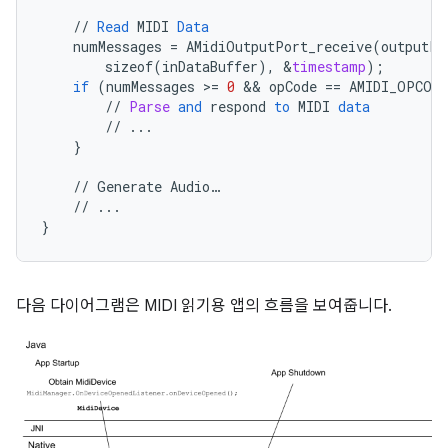
//
Read
MIDI
Data
numMessages
=
AMidiOutputPort_receive
(
outputPo
sizeof
(
inDataBuffer
),
&
timestamp
);
if
(
numMessages
>
=
0
 && 
opCode
==
AMIDI_OPCODE
//
Parse
and
respond
to
MIDI
data
//
...
}
//
Generate
Audio
…
//
...
}
다음 다이어그램은 MIDI 읽기용 앱의 흐름을 보여줍니다.