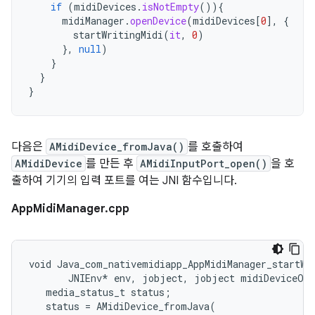
if
(
midiDevices
.
isNotEmpty
()){
midiManager
.
openDevice
(
midiDevices
[
0
]
,
{
startWritingMidi
(
it
,
0
)
},
null
)
}
}
}
다음은
AMidiDevice_fromJava()
를 호출하여
AMidiDevice
를 만든 후
AMidiInputPort_open()
을 호
출하여 기기의 입력 포트를 여는 JNI 함수입니다.
AppMidiManager.cpp
void Java_com_nativemidiapp_AppMidiManager_startWri
       JNIEnv* env, jobject, jobject midiDeviceObj
   media_status_t status;

   status = AMidiDevice_fromJava(
