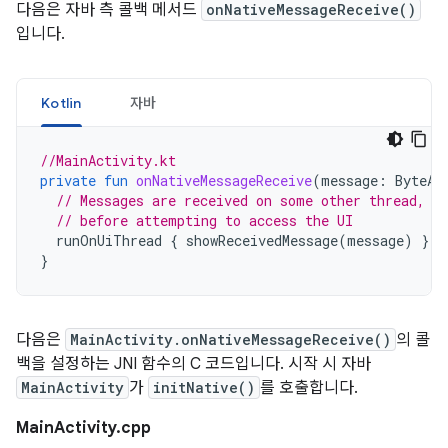
다음은 자바 측 콜백 메서드
onNativeMessageReceive()
입니다.
Kotlin
자바
//MainActivity.kt
private
fun
onNativeMessageReceive
(
message
:
ByteAr
// Messages are received on some other thread, s
// before attempting to access the UI
runOnUiThread
{
showReceivedMessage
(
message
)
}
}
다음은
MainActivity.onNativeMessageReceive()
의 콜
백을 설정하는 JNI 함수의 C 코드입니다. 시작 시 자바
MainActivity
가
initNative()
를 호출합니다.
MainActivity.cpp