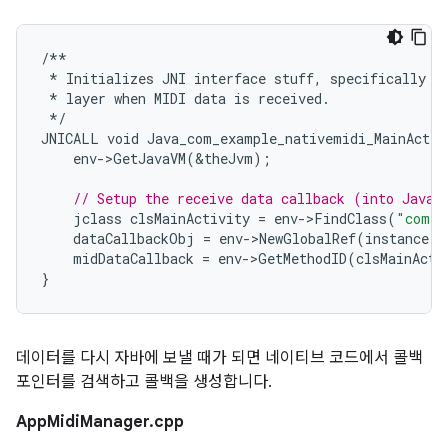
/**
*
Initializes
JNI
interface
stuff
,
specifically
t
*
layer
when
MIDI
data
is
received
.
*/
JNICALL
void
Java_com_example_nativemidi_MainActiv
env
-
>
GetJavaVM
(
&
theJvm
);
// Setup the receive data callback (into Java)
jclass
clsMainActivity
=
env
-
>
FindClass
(
"com/e
dataCallbackObj
=
env
-
>
NewGlobalRef
(
instance
);
midDataCallback
=
env
-
>
GetMethodID
(
clsMainActi
}
데이터를 다시 자바에 보낼 때가 되면 네이티브 코드에서 콜백
포인터를 검색하고 콜백을 생성합니다.
AppMidiManager.cpp