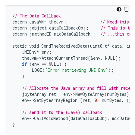
// The Data Callback
extern
JavaVM
*
theJvm
;
// Need this f
extern
jobject
dataCallbackObj
;
// This is the
extern
jmethodID
midDataCallback
;
// ...this cal
static
void
SendTheReceivedData
(
uint8_t
*
data
,
int
JNIEnv
*
env
;
theJvm
-
>
AttachCurrentThread
(
&
env
,
NULL
);
if
(
env
==
NULL
)
{
LOGE
(
"Error retrieving JNI Env"
);
}
// Allocate the Java array and fill with recei
jbyteArray
ret
=
env
-
>
NewByteArray
(
numBytes
);
env
-
>
SetByteArrayRegion
(
ret
,
0
,
numBytes
,
(
jb
// send it to the (Java) callback
env
-
>
CallVoidMethod
(
dataCallbackObj
,
midDataCa
}