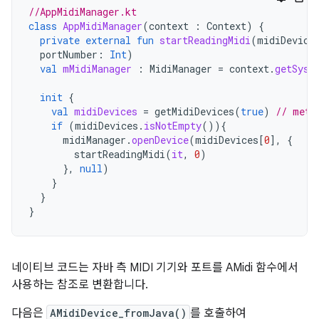
//AppMidiManager.kt
class
AppMidiManager
(
context
:
Context
)
{
private
external
fun
startReadingMidi
(
midiDevice
portNumber
:
Int
)
val
mMidiManager
:
MidiManager
=
context
.
getSyst
init
{
val
midiDevices
=
getMidiDevices
(
true
)
// meth
if
(
midiDevices
.
isNotEmpty
()){
midiManager
.
openDevice
(
midiDevices
[
0
]
,
{
startReadingMidi
(
it
,
0
)
},
null
)
}
}
}
네이티브 코드는 자바 측 MIDI 기기와 포트를 AMidi 함수에서
사용하는 참조로 변환합니다.
다음은
AMidiDevice_fromJava()
를 호출하여