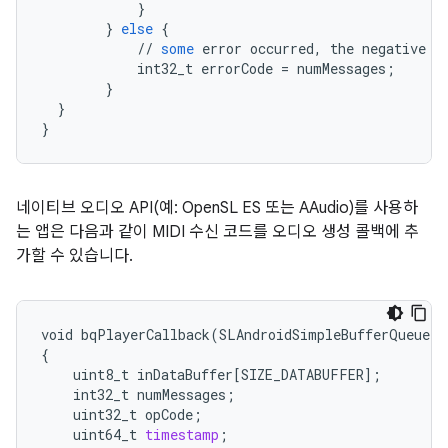
}
}
else
{
//
some
error
occurred
,
the
negative
n
int32_t
errorCode
=
numMessages
;
}
}
}
네이티브 오디오 API(예: OpenSL ES 또는 AAudio)를 사용하
는 앱은 다음과 같이 MIDI 수신 코드를 오디오 생성 콜백에 추
가할 수 있습니다.
void
bqPlayerCallback
(
SLAndroidSimpleBufferQueueIt
{
uint8_t
inDataBuffer
[
SIZE_DATABUFFER
]
;
int32_t
numMessages
;
uint32_t
opCode
;
uint64_t
timestamp
;