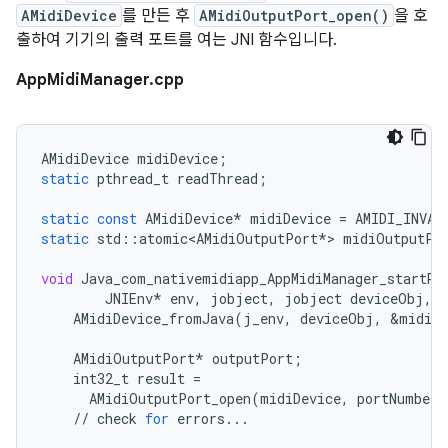
AMidiDevice
를 만든 후
AMidiOutputPort_open()
을 호
출하여 기기의 출력 포트를 여는 JNI 함수입니다.
AppMidiManager.cpp
AMidiDevice
midiDevice
;
static
pthread_t
readThread
;
static
const
AMidiDevice
*
midiDevice
=
AMIDI_INVAL
static
std
::
atomic<AMidiOutputPort
*
>
midiOutputPo
void
Java_com_nativemidiapp_AppMidiManager_startRe
JNIEnv
*
env
,
jobject
,
jobject
deviceObj
,
AMidiDevice_fromJava
(
j_env
,
deviceObj
,
&
midiDe
AMidiOutputPort
*
outputPort
;
int32_t
result
=
AMidiOutputPort_open
(
midiDevice
,
portNumber
,
//
check
for
errors
...