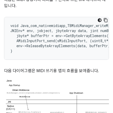
입니다.
void Java_com_nativemidiapp_TBMidiManager_writeMidi
JNIEnv* env, jobject, jbyteArray data, jint numByt
   jbyte* bufferPtr = env->GetByteArrayElements(da
   AMidiInputPort_send(sMidiInputPort, (uint8_t*)b
   env->ReleaseByteArrayElements(data, bufferPtr, 
다음 다이어그램은 MIDI 쓰기용 앱의 흐름을 보여줍니다.