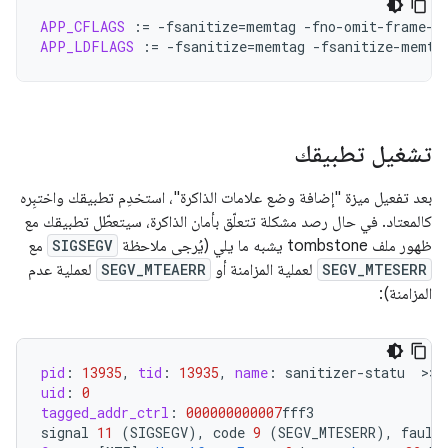
APP_CFLAGS
:=
-fsanitize
=
memtag
-fno-omit-frame-p
APP_LDFLAGS
:=
-fsanitize
=
memtag
-fsanitize-memta
تشغيل تطبيقك
بعد تفعيل ميزة "إضافة وضع علامات الذاكرة"، استخدِم تطبيقك واختبِره
كالمعتاد. في حال رصد مشكلة تتعلّق بأمان الذاكرة، سيتعطّل تطبيقك مع
ظهور ملف tombstone يشبه ما يلي (يُرجى ملاحظة
SIGSEGV
مع
SEGV_MTESERR
لعملية المزامنة أو
SEGV_MTEAERR
لعملية عدم
المزامنة):
pid
:
13935
,
tid
:
13935
,
name
:
sanitizer
-
statu
  >>>
uid
:
0
tagged_addr_ctrl
:
000000000007
fff3
signal
11
(
SIGSEGV
),
code
9
(
SEGV_MTESERR
),
fault