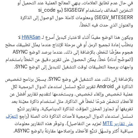
في حال عدم تطابق العلامات، ينهي المعالج العملية عند التحميل أو
التخزين المخالف باستخدام SIGSEGV (مع si_code
SEGV_MTESERR) ومعلومات كاملة حول الوصول إلى الذاكرة
والعنوان الذي حدث فيه الخطأ.
ويكون هذا الوضع مفيدًا أثناء الاختبار كبديل أسرع لـ
HWASan
لا
يتطلّب إعادة تجميع الرمز، أو في مرحلة الإنتاج عندما يمثّل تطبيقك سطح
هجوم معرَّضًا للخطر. بالإضافة إلى ذلك، عندما يرصد الوضع ASYNC
(الموضّح أدناه) خطأً، يمكن الحصول على تقرير دقيق عن الخطأ باستخدام
واجهات برمجة التطبيقات لوقت التشغيل للتبديل إلى الوضع SYNC.
بالإضافة إلى ذلك، عند التشغيل في وضع SYNC، يسجّل برنامج تخصيص
الذاكرة في Android تقرير تتبُّع تسلسل استدعاء الدوال البرمجية لكل
عملية تخصيص وإلغاء تخصيص، ويستخدمها لتقديم تقارير أفضل عن
الأخطاء تتضمّن شرحًا لخطأ في الذاكرة، مثل استخدام ذاكرة معيّنة بعد
تفريغها أو تجاوز المخزن المؤقت للذاكرة الديناميكية، وتقارير تتبُّع
تسلسل استدعاء الدوال البرمجية لأحداث الذاكرة ذات الصلة (راجِع
التعرّف
على تقارير MTE
لمزيد من التفاصيل). وتوفّر هذه التقارير معلومات
سياقية أكثر وتسهّل تتبُّع الأخطاء وإصلاحها مقارنةً بالوضع ASYNC.