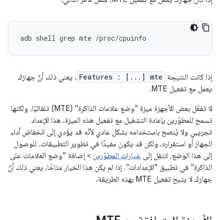
adb
shell
grep
mte
إذا كانت النتيجة
Features : [...] mte
، يعني ذلك أنّ جهازك
يعمل مع تفعيل MTE.
لا تفعّل بعض الأجهزة ميزة "وضع علامات الذاكرة" (MTE) تلقائيًا، ولكنها
تسمح للمطوّرين بإعادة التشغيل مع تفعيل هذه الميزة. هذا الإعداد
تجريبي ولا يُنصح باستخدامه بشكل عادي لأنّه قد يؤدي إلى انخفاض أداء
الجهاز أو استقراره، ولكن قد يكون مفيدًا في تطوير التطبيقات. للوصول
إلى هذا الوضع، انتقِل إلى
خيارات المطوّرين
> إضافة "وضع العلامات على
الذاكرة" في تطبيق "الإعدادات". إذا لم يكن هذا الخيار متاحًا، يعني ذلك أنّ
جهازك لا يتيح تفعيل MTE بهذه الطريقة.