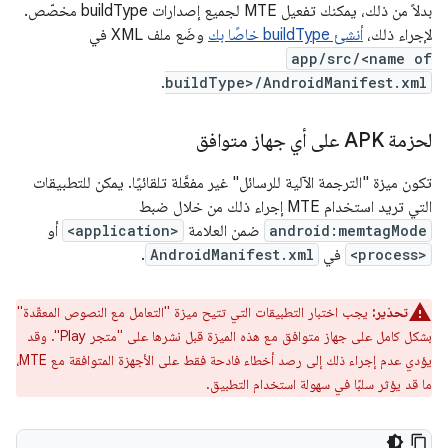
بدلاً من ذلك، يمكنك تفعيل MTE لجميع إصدارات buildType مخصّص.
لإجراء ذلك،
أنشئ buildType خاصًا بك
وضَع ملف XML في
app/src/<name of
.
buildType>/AndroidManifest.xml
لحزمة APK على أي جهاز متوافق
تكون ميزة "الترجمة الآلية للرسائل" غير مفعَّلة تلقائيًا. يمكن للتطبيقات
التي تريد استخدام MTE إجراء ذلك من خلال ضبط
android:memtagMode
ضمن العلامة
<application>
أو
<process>
في
AndroidManifest.xml
.
تحذير:
يجب اختبار التطبيقات التي تتيح ميزة "التعامل مع النصوص المعقّدة"
بشكل كامل على جهاز متوافق مع هذه الميزة قبل نشرها على "متجر Play". وقد
يؤدي عدم إجراء ذلك إلى رصد أخطاء فادحة فقط على الأجهزة المتوافقة مع MTE،
ما قد يؤثر سلبًا في سهولة استخدام التطبيق.