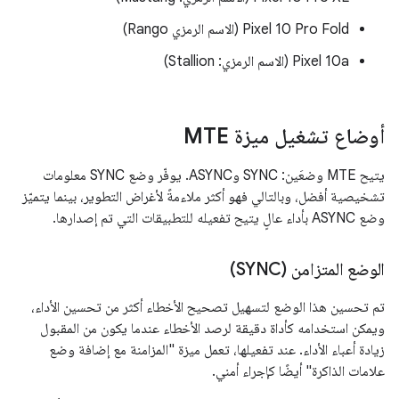
‫Pixel 10 Pro Fold (الاسم الرمزي Rango)
‫Pixel 10a (الاسم الرمزي: Stallion)
أوضاع تشغيل ميزة MTE
يتيح MTE وضعَين: SYNC وASYNC. يوفّر وضع SYNC معلومات
تشخيصية أفضل، وبالتالي فهو أكثر ملاءمةً لأغراض التطوير، بينما يتميّز
وضع ASYNC بأداء عالٍ يتيح تفعيله للتطبيقات التي تم إصدارها.
الوضع المتزامن (SYNC)
تم تحسين هذا الوضع لتسهيل تصحيح الأخطاء أكثر من تحسين الأداء،
ويمكن استخدامه كأداة دقيقة لرصد الأخطاء عندما يكون من المقبول
زيادة أعباء الأداء. عند تفعيلها، تعمل ميزة "المزامنة مع إضافة وضع
علامات الذاكرة" أيضًا كإجراء أمني.