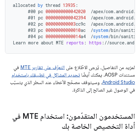
allocated
by
thread
13935
:
#00
pc
0000000000042020
/
apex
/
com
.
android
.
r
#01
pc
0000000000042394
/
apex
/
com
.
android
.
r
#02
pc
000000000003
cc9c
/
apex
/
com
.
android
.
r
#03
pc
00000000000010
ac
/
system
/
bin
/
sanitiz
#04
pc
00000000000014
a4
/
system
/
bin
/
sanitiz
Learn
more
about
MTE
reports
:
https
:
//
source
.
andro
لمزيد من التفاصيل، يُرجى الاطّلاع على
التعرّف على تقارير MTE
في
مستندات AOSP. يمكنك أيضًا
تحديد المشاكل في تطبيقك باستخدام
Android Studio
، وسيتوقف مصحّح الأخطاء عند السطر الذي يتسبّب
في الوصول غير الصالح إلى الذاكرة.
المستخدمون المتقدّمون: استخدام MTE في
أداة التخصيص الخاصة بك