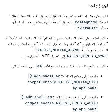
لجهاز واحد
للتجربة، يمكن استخدام تغييرات توافق التطبيق لضبط القيمة التلقائية
للسمة
memtagMode
لتطبيق لا يحدّد أي قيمة في ملف البيان (أو
يحدّد
"default"
).
يمكن العثور على هذه الإعدادات ضمن "النظام" > "الإعدادات المتقدّمة" >
"خيارات المطوّرين" > "تغييرات توافق التطبيقات" في قائمة الإعدادات
العامة. يؤدي ضبط
NATIVE_MEMTAG_ASYNC
أو
NATIVE_MEMTAG_SYNC
إلى تفعيل MTE لتطبيق معيّن.
يمكنك بدلاً من ذلك ضبط ذلك باستخدام الأمر
am
على النحو التالي:
بالنسبة إلى وضع المزامنة:
$ adb shell am
compat enable NATIVE_MEMTAG_SYNC
my.app.name
بالنسبة إلى الوضع غير المتزامن:
$ adb shell am
compat enable NATIVE_MEMTAG_ASYNC
my.app.name