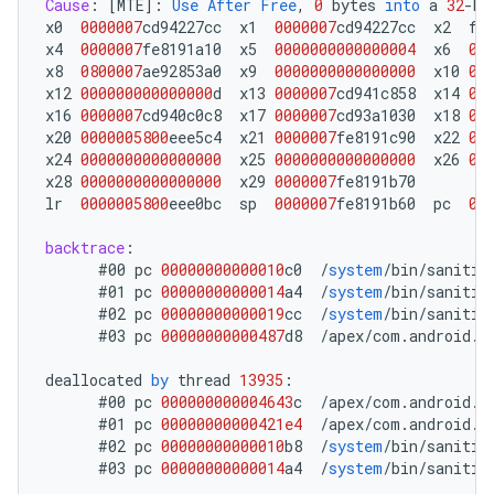
Cause
:
[
MTE
]
:
Use
After
Free
,
0
bytes
into
a
32
-
by
x0
0000007
cd94227cc
x1
0000007
cd94227cc
x2
ff
x4
0000007
fe8191a10
x5
0000000000000004
x6
00
x8
0800007
ae92853a0
x9
0000000000000000
x10
00
x12
000000000000000
d
x13
0000007
cd941c858
x14
00
x16
0000007
cd940c0c8
x17
0000007
cd93a1030
x18
00
x20
0000005800
eee5c4
x21
0000007
fe8191c90
x22
00
x24
0000000000000000
x25
0000000000000000
x26
00
x28
0000000000000000
x29
0000007
fe8191b70
lr
0000005800
eee0bc
sp
0000007
fe8191b60
pc
00
backtrace
:
#00
pc
00000000000010
c0
/
system
/
bin
/
sanitiz
#01
pc
00000000000014
a4
/
system
/
bin
/
sanitiz
#02
pc
00000000000019
cc
/
system
/
bin
/
sanitiz
#03
pc
00000000000487
d8
/
apex
/
com
.
android
.
r
deallocated
by
thread
13935
:
#00
pc
000000000004643
c
/
apex
/
com
.
android
.
r
#01
pc
00000000000421e4
/
apex
/
com
.
android
.
r
#02
pc
00000000000010
b8
/
system
/
bin
/
sanitiz
#03
pc
00000000000014
a4
/
system
/
bin
/
sanitiz