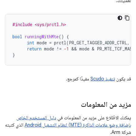
لعمليتك:
#include <sys/prctl.h>
bool
runningWithMte
()
{
int
mode
=
prctl
(
PR_GET_TAGGED_ADDR_CTRL
,
0
return
mode
!=
-1
 && 
mode
 & 
PR_MTE_TCF_MASK
}
قد يكون
تنفيذ Scudo
مفيدًا كمرجع.
مزيد من المعلومات
يمكنك الاطّلاع على مزيد من المعلومات في
دليل المستخدم الخاص
بإضافة وضع علامات الذاكرة (MTE) لنظام التشغيل Android
الذي كتبته
شركة Arm.