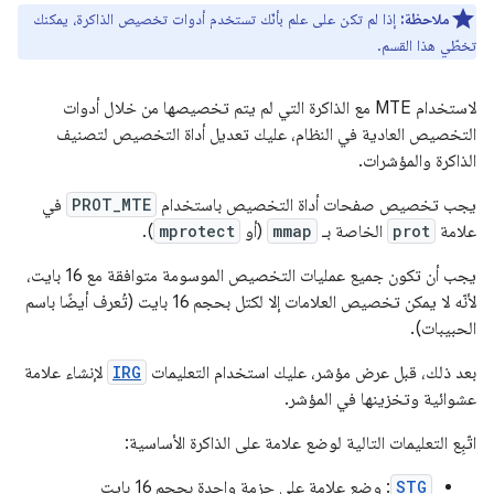
ملاحظة:
إذا لم تكن على علم بأنّك تستخدم أدوات تخصيص الذاكرة، يمكنك
تخطّي هذا القسم.
لاستخدام MTE مع الذاكرة التي لم يتم تخصيصها من خلال أدوات
التخصيص العادية في النظام، عليك تعديل أداة التخصيص لتصنيف
الذاكرة والمؤشرات.
يجب تخصيص صفحات أداة التخصيص باستخدام
PROT_MTE
في
علامة
prot
الخاصة بـ
mmap
(أو
mprotect
).
يجب أن تكون جميع عمليات التخصيص الموسومة متوافقة مع 16 بايت،
لأنّه لا يمكن تخصيص العلامات إلا لكتل بحجم 16 بايت (تُعرف أيضًا باسم
الحبيبات).
بعد ذلك، قبل عرض مؤشر، عليك استخدام التعليمات
IRG
لإنشاء علامة
عشوائية وتخزينها في المؤشر.
اتّبِع التعليمات التالية لوضع علامة على الذاكرة الأساسية:
STG
: وضع علامة على حزمة واحدة بحجم 16 بايت