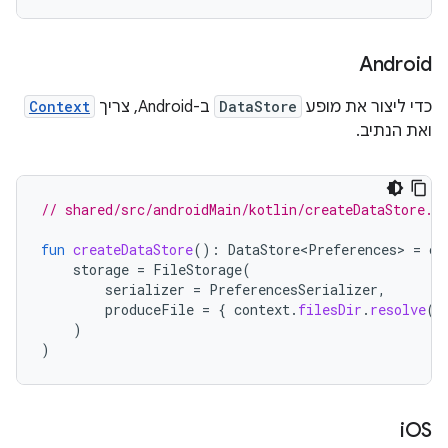
Android
כדי ליצור את מופע
DataStore
ב-Android, צריך
Context
ואת הנתיב.
// shared/src/androidMain/kotlin/createDataStore.a
fun
createDataStore
():
DataStore<Preferences>
=
cr
storage
=
FileStorage
(
serializer
=
PreferencesSerializer
,
produceFile
=
{
context
.
filesDir
.
resolve
(
d
)
)
i
OS