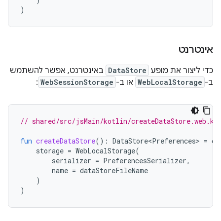
)
אינטרנט
כדי ליצור את מופע
DataStore
באינטרנט, אפשר להשתמש
ב-
WebLocalStorage
או ב-
WebSessionStorage
:
// shared/src/jsMain/kotlin/createDataStore.web.kt
fun
createDataStore
():
DataStore<Preferences>
=
cr
storage
=
WebLocalStorage
(
serializer
=
PreferencesSerializer
,
name
=
dataStoreFileName
)
)