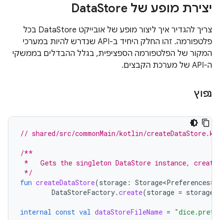
יצירת מופע של Data
Store
צריך להגדיר איך ליצור מופע של אובייקט DataStore בכל
פלטפורמה. זהו החלק היחיד ב-API שנדרש להיות במערכי
המקור של הפלטפורמה הספציפית, בגלל ההבדלים בממשקי
ה-API של מערכת הקבצים.
נפוץ
// shared/src/commonMain/kotlin/createDataStore.kt
/**
 *   Gets the singleton DataStore instance, creati
 */
fun
createDataStore
(
storage
:
Storage<Preferences>
)
DataStoreFactory
.
create
(
storage
=
storage
)
internal
const
val
dataStoreFileName
=
"dice.prefe