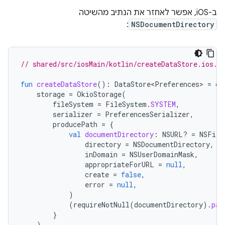
ב-iOS, אפשר לאחזר את הנתיב מהשיטה
:
NSDocumentDirectory
// shared/src/iosMain/kotlin/createDataStore.ios.k
fun
createDataStore
():
DataStore<Preferences>
=
cr
storage
=
OkioStorage
(
fileSystem
=
FileSystem
.
SYSTEM
,
serializer
=
PreferencesSerializer
,
producePath
=
{
val
documentDirectory
:
NSURL? 
=
NSFile
directory
=
NSDocumentDirectory
,
inDomain
=
NSUserDomainMask
,
appropriateForURL
=
null
,
create
=
false
,
error
=
null
,
)
(
requireNotNull
(
documentDirectory
).
pat
}
)