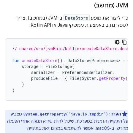
JVM (מחשב)
כדי ליצור את מופע
DataStore
ב-JVM (במחשב), צריך
לספק נתיב באמצעות ממשקי Java או Kotlin API:
// shared/src/jvmMain/kotlin/createDataStore.deskt
fun
createDataStore
():
DataStore<Preferences>
=
cr
storage
=
FileStorage
(
serializer
=
PreferencesSerializer
,
produceFile
=
{
File
(
System
.
getProperty
(
"j
)
)
הערה:
מצביע
System.getProperty("java.io.tmpdir")
על התיקייה הזמנית במערכת, שיכול להיות שהיא תנוקה אחרי הפעלה
מחדש. ב-macOS, אפשר להשתמש במקום זאת בתיקייה