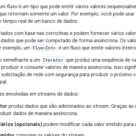
 um
fluxo
é um tipo que pode emitir vários valores sequencialm
 que retornam somente um valor. Por exemplo, você pode usar 
m tempo real de um banco de dados.
riados com base nas corrotinas e podem fornecer vários valor
 dados
que pode ser computado de forma assíncrona. Os valo
r exemplo, um
Flow<Int>
é um fluxo que emite valores inteiro
to semelhante a um
Iterator
que produz uma sequência de va
produzir e consumir valores de maneira assíncrona. Isso signif
solicitação de rede com segurança para produzir o próximo va
pal.
des envolvidas em streams de dados:
tor
produz dados que são adicionados ao stream. Graças às 
duzir dados de maneira assíncrona.
ários (opcionais)
podem modificar cada valor emitido para 
umidor
consome os valores do stream.