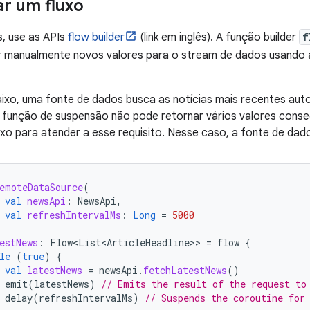
r um fluxo
s, use as APIs
flow builder
(link em inglês). A função builder
f
tir manualmente novos valores para o stream de dados usando
ixo, uma fonte de dados busca as notícias mais recentes au
função de suspensão não pode retornar vários valores consec
uxo para atender a esse requisito. Nesse caso, a fonte de da
emoteDataSource
(
val
newsApi
:
NewsApi
,
val
refreshIntervalMs
:
Long
=
5000
estNews
:
Flow<List<ArticleHeadline>
>
=
flow
{
le
(
true
)
{
val
latestNews
=
newsApi
.
fetchLatestNews
()
emit
(
latestNews
)
// Emits the result of the request to
delay
(
refreshIntervalMs
)
// Suspends the coroutine for