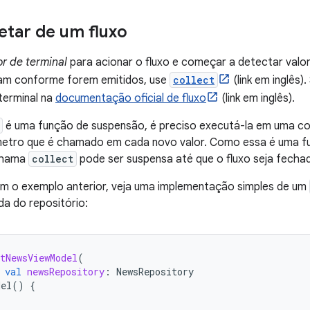
tar de um fluxo
r de terminal
para acionar o fluxo e começar a detectar valo
eam conforme forem emitidos, use
collect
(link em inglês)
terminal na
documentação oficial de fluxo
(link em inglês).
é uma função de suspensão, é preciso executá-la em uma cor
tro que é chamado em cada novo valor. Como essa é uma fu
 chama
collect
pode ser suspensa até que o fluxo seja fecha
m o exemplo anterior, veja uma implementação simples de um
a do repositório:
tNewsViewModel
(
val
newsRepository
:
NewsRepository
del
()
{