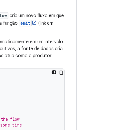
low
cria um novo fluxo em que
 a função
emit
(link em
tomaticamente em um intervalo
utivos, a fonte de dados cria
dos atua como o produtor.
 the flow
 some time