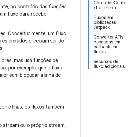
CoroutineConte
ente, ao contrário das
funções
xt diferente
um fluxo para receber
Fluxos em
bibliotecas
Jetpack
es. Conceitualmente, um fluxo
Converter APIs
res emitidos precisam ser do
baseadas em
callback em
s.
fluxos
lores, mas usa funções de
Recursos de
fluxo adicionais
ica, por exemplo, que o fluxo
lor sem bloquear a linha de
corrotinas, os fluxos também
o stream ou o próprio stream.