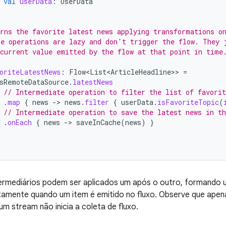
val
userData
:
UserData
rns the favorite latest news applying transformations o
e operations are lazy and don't trigger the flow. They 
current value emitted by the flow at that point in time
oriteLatestNews
:
Flow<List<ArticleHeadline>
>
=
sRemoteDataSource
.
latestNews
// Intermediate operation to filter the list of favorit
.
map
{
news
-
>
news
.
filter
{
userData
.
isFavoriteTopic
(
// Intermediate operation to save the latest news in th
.
onEach
{
news
-
>
saveInCache
(
news
)
}
ermediários podem ser aplicados um após o outro, formando
tamente quando um item é emitido no fluxo. Observe que apen
um stream não inicia a coleta de fluxo.