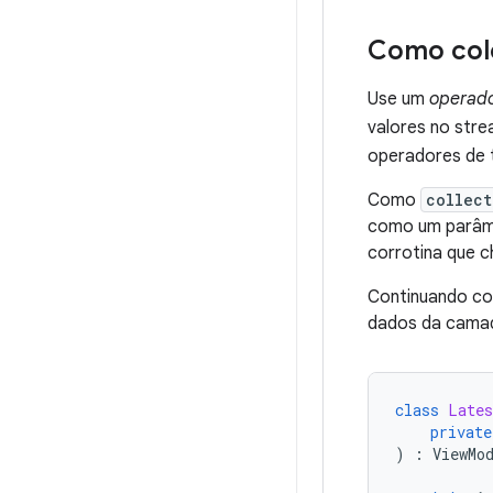
Como cole
Use um
operado
valores no str
operadores de 
Como
collect
como um parâme
corrotina que
Continuando co
dados da camad
class
Lates
private
)
:
ViewMo