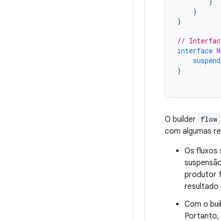
}
}
}
// Interfac
interface
N
suspend
}
O builder
flow
com algumas re
Os fluxos
suspensão
produtor 
resultado 
Com o bui
Portanto