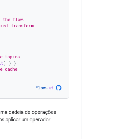
n the flow.
just transform
.
e topics
it
)
}
}
e cache
Flow
.
kt
 uma cadeia de operações
as aplicar um operador