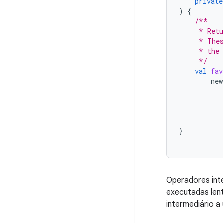
private
)
{
/**
     * Retu
     * Thes
     * the 
     */
val
fav
new
}
Operadores int
executadas len
intermediário a 