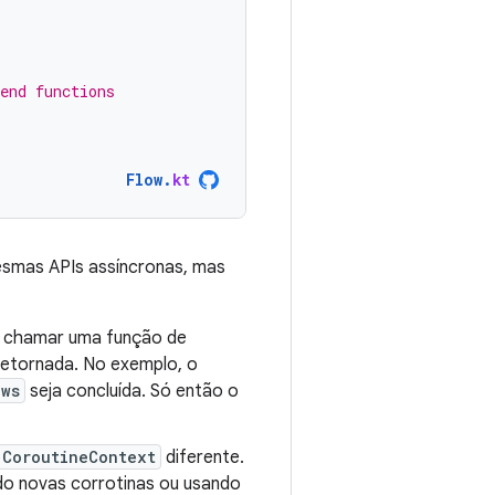
end functions
Flow
.
kt
esmas APIs assíncronas, mas
o chamar uma função de
retornada. No exemplo, o
ews
seja concluída. Só então o
CoroutineContext
diferente.
do novas corrotinas ou usando