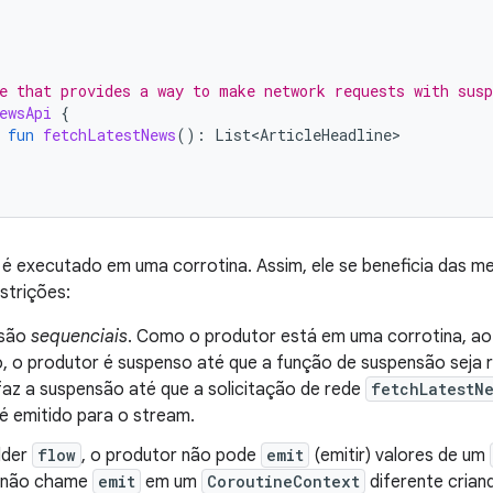
e that provides a way to make network requests with susp
ewsApi
{
fun
fetchLatestNews
():
List<ArticleHeadline>
é executado em uma corrotina. Assim, ele se beneficia das m
strições:
 são
sequenciais
. Como o produtor está em uma corrotina, a
, o produtor é suspenso até que a função de suspensão seja 
faz a suspensão até que a solicitação de rede
fetchLatestN
é emitido para o stream.
lder
flow
, o produtor não pode
emit
(emitir) valores de um
, não chame
emit
em um
CoroutineContext
diferente crian