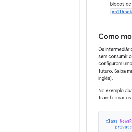
blocos de
callbac
Como mod
Os intermediár
sem consumir o
configuram uma
futuro. Saiba m
inglês).
No exemplo aba
transformar os
class
NewsR
private