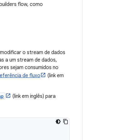
builders flow, como
a modificar o stream de dados
as a um stream de dados,
ores sejam consumidos no
ferência de fluxo
(link em
ap
(link em inglês) para