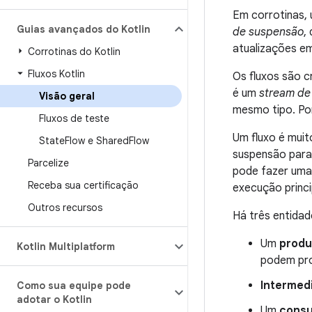
Em corrotinas,
Guias avançados do Kotlin
de suspensão
,
atualizações e
Corrotinas do Kotlin
Fluxos Kotlin
Os fluxos são c
é um
stream de
Visão geral
mesmo tipo. Po
Fluxos de teste
Um fluxo é mui
State
Flow e Shared
Flow
suspensão para 
Parcelize
pode fazer uma 
Receba sua certificação
execução princi
Outros recursos
Há três entida
Um
produ
Kotlin Multiplatform
podem pro
Intermedi
Como sua equipe pode
adotar o Kotlin
Um
cons