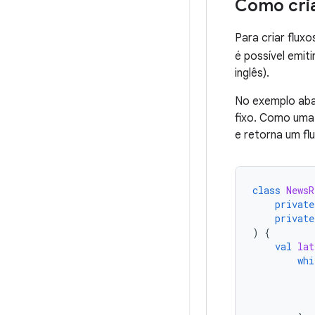
Como cria
Para criar fluxo
é possível emi
inglês).
No exemplo aba
fixo. Como uma 
e retorna um fl
class
NewsR
private
private
)
{
val
lat
whi