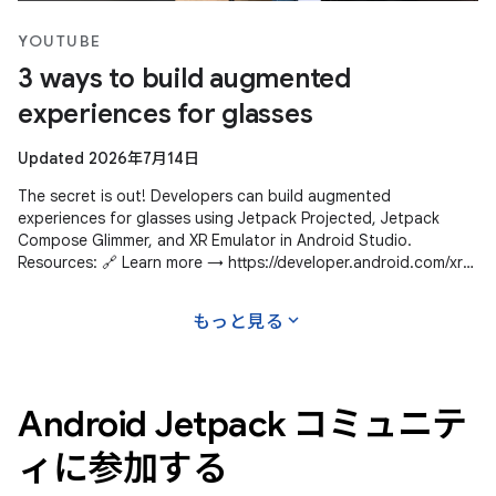
YOUTUBE
3 ways to build augmented
experiences for glasses
Updated 2026年7月14日
The secret is out! Developers can build augmented
experiences for glasses using Jetpack Projected, Jetpack
Compose Glimmer, and XR Emulator in Android Studio.
Resources: 🔗 Learn more → https://developer.android.com/xr
Subscribe to Android Developers
expand_more
もっと見る
Android Jetpack コミュニテ
ィに参加する