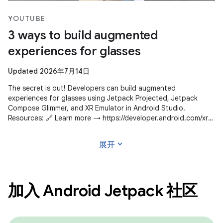
YOUTUBE
3 ways to build augmented
experiences for glasses
Updated 2026年7月14日
The secret is out! Developers can build augmented
experiences for glasses using Jetpack Projected, Jetpack
Compose Glimmer, and XR Emulator in Android Studio.
Resources: 🔗 Learn more → https://developer.android.com/xr
Subscribe to Android Developers
expand_more
展开
加入 Android Jetpack 社区