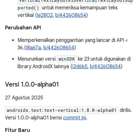
VerticalTextLayout#isVerticalTextLayoutSup
ported()
untuk memeriksa kemampuan teks
vertikal (
Ie2802
,
b/442608654
)
Perubahan API
Memperkenalkan penggantian yang lancar di API <
36.(
I8a67a
,
b/442608654
)
Menurunkan versi
minSDK
ke 23 untuk digunakan di
library AndroidX lainnya (
I2d6b5
,
b/442608654
)
Versi 1
.
0
.
0-alpha01
27 Agustus 2025
androidx.text:text-vertical:1.0.0-alpha01
dirilis.
Versi 1.0.0-alpha01 berisi
commit ini
.
Fitur Baru