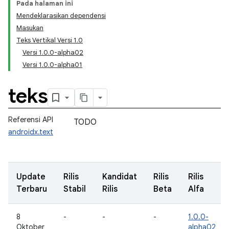
Pada halaman ini
Mendeklarasikan dependensi
Masukan
Teks Vertikal Versi 1.0
Versi 1.0.0-alpha02
Versi 1.0.0-alpha01
teks
Referensi API
TODO
androidx.text
Update
Rilis
Kandidat
Rilis
Rilis
Terbaru
Stabil
Rilis
Beta
Alfa
8
-
-
-
1.0.0-
Oktober
alpha02