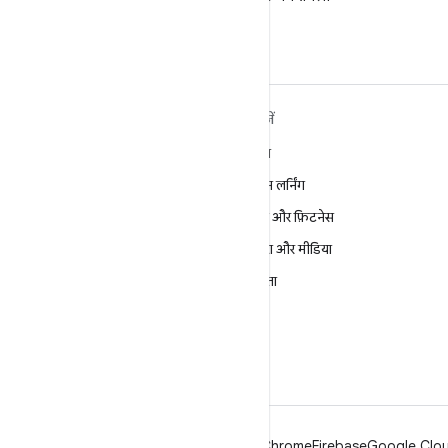
करें
ANDROID के बारे में ज़्यादा
खोजें
जानें
गेमिंग
Android
मशीन लर्निंग
Android for Enterprise
सेहत और फ़िटनेस
सुरक्षा
कैमरा और मीडिया
सोर्स
निजता
समाचार
5G
ब्लॉग
पॉडकास्ट
Android
Chrome
Firebase
Google Cloud