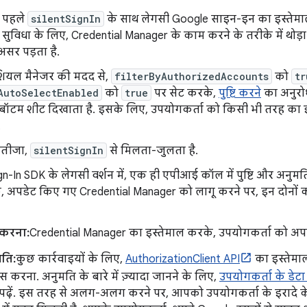
 पहले
silentSignIn
के साथ लेगसी Google साइन-इन का इस्तेम
 सुविधा के लिए, Credential Manager के काम करने के तरीके में थोड़ा
सर पड़ता है.
ेंशियल मैनेजर की मदद से,
filterByAuthorizedAccounts
को
tr
AutoSelectEnabled
को
true
पर सेट करके,
पुष्टि करने
का अनुरो
बॉटम शीट दिखाता है. इसके लिए, उपयोगकर्ता को किसी भी तरह का इं
.
नतीजा,
silentSignIn
से मिलता-जुलता है.
n-In SDK के लेगसी वर्शन में, एक ही एपीआई कॉल में पुष्टि और अनुम
कि, अपडेट किए गए Credential Manager को लागू करने पर, इन दोनों
ि करना:
Credential Manager का इस्तेमाल करके, उपयोगकर्ता को अपने
ति:
कुछ कार्रवाइयों के लिए,
AuthorizationClient API
का इस्तेमाल
स करना. अनुमति के बारे में ज़्यादा जानने के लिए,
उपयोगकर्ता के डेटा
पढ़ें. इस तरह से अलग-अलग करने पर, आपको उपयोगकर्ता के इरादे के ह