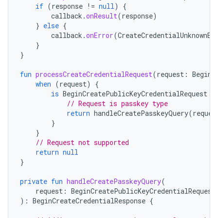
if
(
response
!=
null
)
{
callback
.
onResult
(
response
)
}
else
{
callback
.
onError
(
CreateCredentialUnknownEx
}
}
fun
processCreateCredentialRequest
(
request
:
BeginC
when
(
request
)
{
is
BeginCreatePublicKeyCredentialRequest
-
// Request is passkey type
return
handleCreatePasskeyQuery
(
reques
}
}
// Request not supported
return
null
}
private
fun
handleCreatePasskeyQuery
(
request
:
BeginCreatePublicKeyCredentialRequest
):
BeginCreateCredentialResponse
{