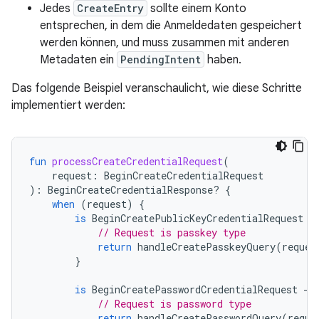
Jedes
CreateEntry
sollte einem Konto
entsprechen, in dem die Anmeldedaten gespeichert
werden können, und muss zusammen mit anderen
Metadaten ein
PendingIntent
haben.
Das folgende Beispiel veranschaulicht, wie diese Schritte
implementiert werden:
fun
processCreateCredentialRequest
(
request
:
BeginCreateCredentialRequest
):
BeginCreateCredentialResponse? 
{
when
(
request
)
{
is
BeginCreatePublicKeyCredentialRequest
-
// Request is passkey type
return
handleCreatePasskeyQuery
(
reques
}
is
BeginCreatePasswordCredentialRequest
-
>
// Request is password type
return
handleCreatePasswordQuery
(
reque