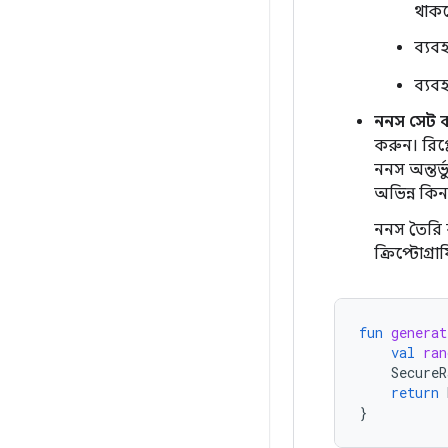
থাকলে
ব্যব
ব্যব
ননস সেট ক
করুন। রিপ
ননস অন্তর
অভিন্ন কিন
ননস তৈরি ক
ক্রিপ্টোগ্
fun
generat
val
ran
SecureR
return
}