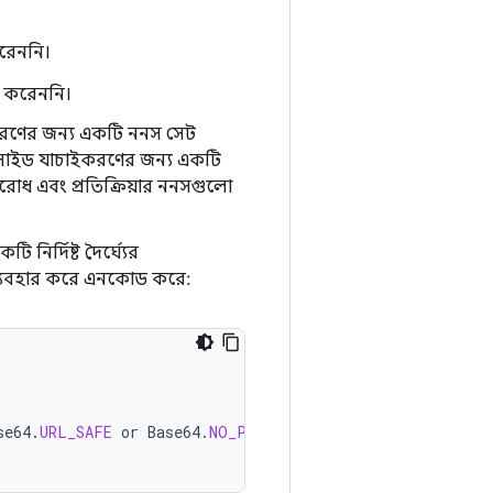
করেননি।
িয় করেননি।
াইকরণের জন্য একটি ননস সেট
-সাইড যাচাইকরণের জন্য একটি
রোধ এবং প্রতিক্রিয়ার ননসগুলো
ির্দিষ্ট দৈর্ঘ্যের
্যবহার করে এনকোড করে:
se64
.
URL_SAFE
or
Base64
.
NO_PADDING
)