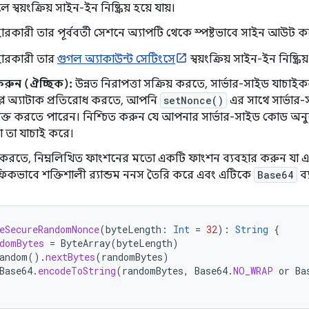
 স্বয়ংক্রিয় সাইন-ইন নিষ্ক্রিয় হয়ে যায়।
হারকারী তার পূর্ববর্তী সেশনে অ্যাপটি থেকে স্পষ্টভাবে সাইন আউট 
হারকারী তার
গুগল অ্যাকাউন্ট সেটিংসে
স্বয়ংক্রিয় সাইন-ইন নিষ্ক্র
রুন (ঐচ্ছিক):
উন্নত নিরাপত্তা সক্রিয় করতে, সার্ভার-সাইড যাচ
্লে অ্যাটাক প্রতিরোধ করতে, আপনি
setNonce()
এর সাথে সার্ভার
্ভুক্ত করতে পারেন। নিশ্চিত করুন যে আপনার সার্ভার-সাইড কোড অনু
া তা যাচাই করে।
রতে, নিম্নলিখিত ফাংশনের মতো একটি ফাংশন ব্যবহার করুন যা একটি ন
রাফিকভাবে শক্তিশালী র‍্যান্ডম ননস তৈরি করে এবং এটিকে
Base64
ব
eSecureRandomNonce
(
byteLength
:
Int
=
32
):
String
{
domBytes
=
ByteArray
(
byteLength
)
andom
().
nextBytes
(
randomBytes
)
Base64
.
encodeToString
(
randomBytes
,
Base64
.
NO_WRAP
or
Ba