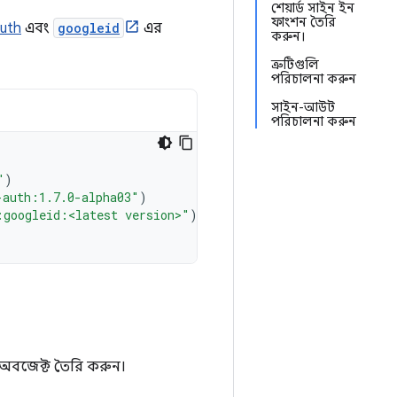
শেয়ার্ড সাইন ইন
ফাংশন তৈরি
Auth
এবং
googleid
এর
করুন।
ত্রুটিগুলি
পরিচালনা করুন
সাইন-আউট
পরিচালনা করুন
"
)
-auth:1.7.0-alpha03"
)
:googleid:<latest version>"
)
অবজেক্ট তৈরি করুন।