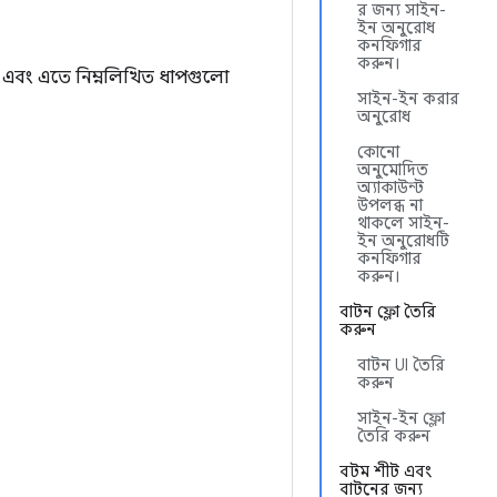
র জন্য সাইন-
ইন অনুরোধ
কনফিগার
করুন।
ছে এবং এতে নিম্নলিখিত ধাপগুলো
সাইন-ইন করার
অনুরোধ
কোনো
অনুমোদিত
অ্যাকাউন্ট
উপলব্ধ না
থাকলে সাইন-
ইন অনুরোধটি
কনফিগার
করুন।
বাটন ফ্লো তৈরি
করুন
বাটন UI তৈরি
করুন
সাইন-ইন ফ্লো
তৈরি করুন
বটম শীট এবং
বাটনের জন্য