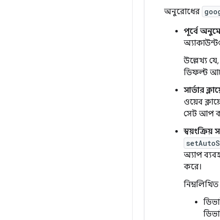
অনুরোধের
goo
পূর্বে অনু
অ্যাকাউন্ট
উল্লেখ্য যে
ডিফল্ট আচর
সার্ভার ক্ল
ওয়েব ক্লা
সেট আপ ক
স্বয়ংক্রি
setAutoS
অ্যাপ ব্য
করে।
নিম্নলিখিত
ডিভা
ডিভা