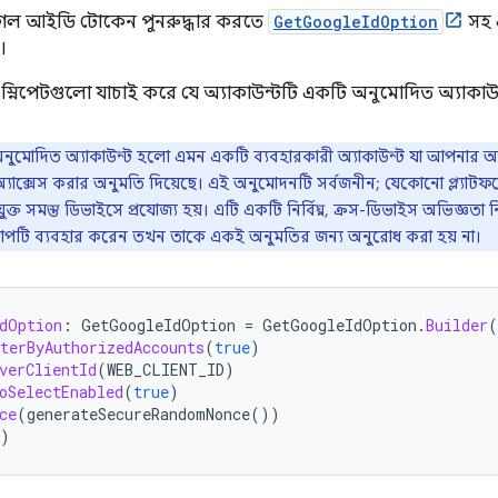
ুগল আইডি টোকেন পুনরুদ্ধার করতে
GetGoogleIdOption
সহ 
।
স্নিপেটগুলো যাচাই করে যে অ্যাকাউন্টটি একটি অনুমোদিত অ্যাকাউন
ুমোদিত অ্যাকাউন্ট হলো এমন একটি ব্যবহারকারী অ্যাকাউন্ট যা আপনার অ্যাপ
অ্যাক্সেস করার অনুমতি দিয়েছে। এই অনুমোদনটি সর্বজনীন; যেকোনো প্ল্যাটফর
যুক্ত সমস্ত ডিভাইসে প্রযোজ্য হয়। এটি একটি নির্বিঘ্ন, ক্রস-ডিভাইস অভিজ্ঞত
অ্যাপটি ব্যবহার করেন তখন তাকে একই অনুমতির জন্য অনুরোধ করা হয় না।
dOption
:
GetGoogleIdOption
=
GetGoogleIdOption
.
Builder
(
terByAuthorizedAccounts
(
true
)
verClientId
(
WEB_CLIENT_ID
)
oSelectEnabled
(
true
)
ce
(
generateSecureRandomNonce
())
)