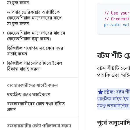
সংযুক্ত করুন।
আপনার ভেরিফায়ার অ্যাপটিকে
// Use your
ক্রেডেনশিয়াল ম্যানেজারের সাথে
// Credenti
সংযুক্ত করুন।
private
val
ক্রেডেনশিয়াল ম্যানেজারের মাধ্যমে
ক্রেডেনশিয়াল ইস্যু করুন।
ডিজিটাল শংসাপত্র সহ ফোন নম্বর
যাচাই করুন
বটম শীট ফ্
ডিজিটাল পরিচয়পত্র দিয়ে ইমেল
বটম শীটটি হলো ক্
ঠিকানা যাচাই করুন
পাসকি এবং ‘সাইন
ব্যবহারকারীদের যাচাই করুন
দ্রষ্টব্য:
বটম শীট
স্বয়ংক্রিয় SMS যাচাইকরণ
স্বয়ংক্রিয় সাইন
ব্যবহারকারীদের ফোন নম্বর ইঙ্গিত
সমস্ত অ্যাকাউন্টে
প্রদান
পূর্বে অনুমো
ব্যবহারকারীর ডেটা পরিচালনা করুন