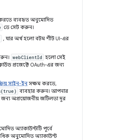
 করতে ব্যবহৃত অনুমোদিত
e
তে সেট করুন।
e
, যার অর্থ হলো বটম শীট UI-এর
করুন।
webClientId
হলো সেই
লাউড প্রজেক্টে OAuth-এর জন্য
ংক্রিয় সাইন-ইন
সক্ষম করতে,
s(true)
ব্যবহার করুন। আপনার
জন্য অপ্রয়োজনীয় জটিলতা দূর
দিত অ্যাকাউন্টটি পূর্বে
াধিক অনুমোদিত অ্যাকাউন্ট