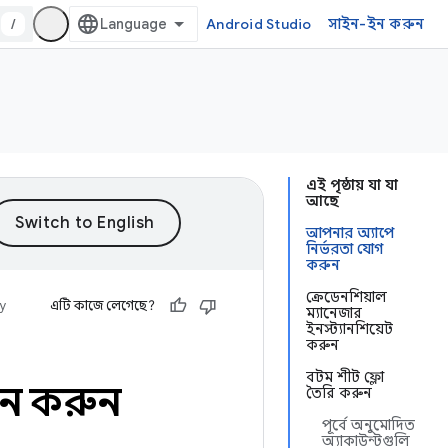
/
Android Studio
সাইন-ইন করুন
এই পৃষ্ঠায় যা যা
আছে
আপনার অ্যাপে
নির্ভরতা যোগ
করুন
ক্রেডেনশিয়াল
ty
এটি কাজে লেগেছে?
ম্যানেজার
ইনস্ট্যানশিয়েট
করুন
বটম শীট ফ্লো
য়ন করুন
তৈরি করুন
পূর্বে অনুমোদিত
অ্যাকাউন্টগুলি