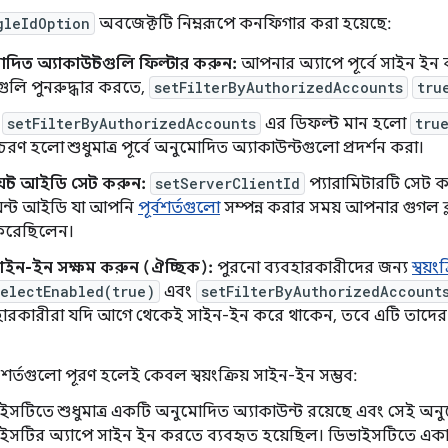
gleIdOption
অবজেক্টটি নিম্নরূপে কনফিগার করা হয়েছে:
মোদিত অ্যাকাউন্টগুলি ফিল্টার করুন:
আপনার অ্যাপে পূর্বে সাইন ইন
গুলি পুনরুদ্ধার করতে,
setFilterByAuthorizedAccounts
tru
,
setFilterByAuthorizedAccounts
এর ডিফল্ট মান হলো
tru
ণ হলো শুধুমাত্র পূর্বে অনুমোদিত অ্যাকাউন্টগুলো প্রদর্শন করা।
ায়েন্ট আইডি সেট করুন:
setServerClientId
প্যারামিটারটি সেট 
য়েন্ট আইডি যা আপনি
পূর্বশর্তগুলো
সম্পন্ন করার সময় আপনার গুগল ক্
রেছিলেন।
য় সাইন-ইন সক্ষম করুন (ঐচ্ছিক):
পুরনো ব্যবহারকারীদের জন্য
স্বয়
electEnabled(true)
এবং
setFilterByAuthorizedAccount
বহারকারীরা যদি আগে থেকেই সাইন-ইন করে থাকেন, তবে এটি তাদের 
 শর্তগুলো পূরণ হলেই কেবল স্বয়ংক্রিয় সাইন-ইন সম্ভব:
ইসটিতে শুধুমাত্র একটি অনুমোদিত অ্যাকাউন্ট রয়েছে এবং সেই অনুমো
ইসটির অ্যাপে সাইন ইন করতে ব্যবহৃত হয়েছিল। ডিভাইসটিতে এক