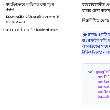
স্বয়ংক্রিয়ভাবে ব্যক্তিগত তথ্য পূরণ
ব্যবহারকারীর গ
করুন
করার চেষ্টা করুন
বিকাশকারীর মালিকানাধীন অ্যাপগুলি
নিম্নলিখিত কোড 
সনাক্ত করুন৷
ব্যবহারকারীর ডেটা পরিচালনা করুন
দ্রষ্টব্য:
একটি অন
বা প্রোফাইল ছবি) 
অ্যাকাউন্টের সাথে 
বিভিন্ন ডিভাইসে 
val
googleI
.
setFil
.
setSer
.
setAut
.
setNon
.
build
(