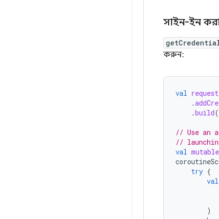
সাইন-ইন কর
getCredentia
করুন:
val
request
.
addCre
.
build
(
// Use an a
// launchin
val
mutable
coroutineSc
try
{
val
)