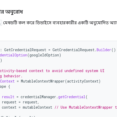
ার অনুরোধ
l
মেথডটি কল করে ডিভাইসে ব্যবহারকারীর একটি অনুমোদিত অ্যাক
:
GetCredentialRequest
=
GetCredentialRequest
.
Builder
()
dentialOption
(
googleIdOption
)
)
ctivity-based context to avoid undefined system UI
g behavior.
Context
=
MutableContextWrapper
(
activityContext
)
ope
{
result
=
credentialManager
.
getCredential
(
request
=
request
,
context
=
mutableContext
// Use MutableContextWrapper 