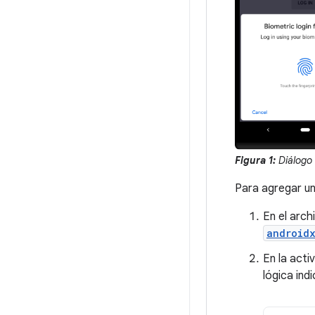
Figura 1:
Diálogo 
Para agregar un
En el arch
androidx
En la acti
lógica ind