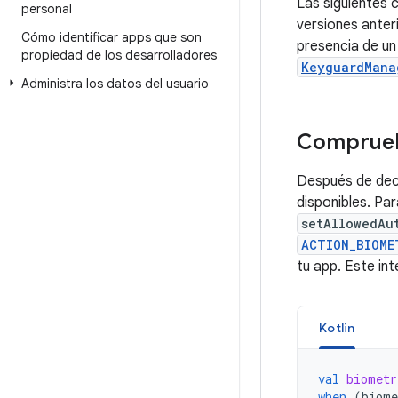
Las siguientes 
personal
versiones anter
Cómo identificar apps que son
presencia de un
propiedad de los desarrolladores
KeyguardMana
Administra los datos del usuario
Comprueba
Después de deci
disponibles. Pa
setAllowedAu
ACTION_BIOME
tu app. Este int
Kotlin
val
biometr
when
(
biome