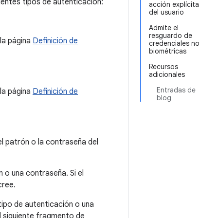
uientes tipos de autenticación:
acción explícita
del usuario
Admite el
resguardo de
 la página
Definición de
credenciales no
biométricas
Recursos
adicionales
Entradas de
 la página
Definición de
blog
el patrón o la contraseña del
 o una contraseña. Si el
cree.
tipo de autenticación o una
el siguiente fragmento de