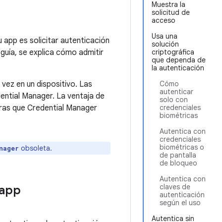
Muestra la
solicitud de
acceso
Usa una
 app es solicitar autenticación
solución
 guía, se explica cómo admitir
criptográfica
que dependa de
la autenticación
vez en un dispositivo. Las
Cómo
autenticar
ential Manager. La ventaja de
solo con
ras que Credential Manager
credenciales
biométricas
Autentica con
credenciales
biométricas o
obsoleta.
nager
de pantalla
de bloqueo
Autentica con
claves de
 app
autenticación
según el uso
Autentica sin