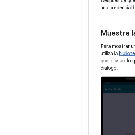
Después de que e
una credencial
Muestra l
Para mostrar un
utiliza la
bibliot
que lo usan, lo 
diálogo.