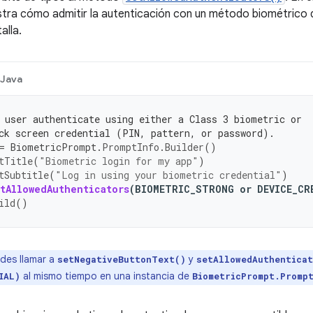
tra cómo admitir la autenticación con un método biométrico d
alla.
Java
 user authenticate using either a Class 3 biometric or
ck screen credential (PIN, pattern, or password).
=
BiometricPrompt
.
PromptInfo
.
Builder
()
tTitle
(
"Biometric login for my app"
)
tSubtitle
(
"Log in using your biometric credential"
)
tAllowedAuthenticators
(
BIOMETRIC_STRONG
or
DEVICE_CR
ild
()
des llamar a
y
setNegativeButtonText()
setAllowedAuthentica
al mismo tiempo en una instancia de
IAL)
BiometricPrompt.Promp