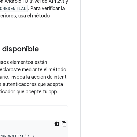
 Android 10 (nivel de API 29) y
CREDENTIAL
. Para verificar la
teriores, usa el método
 disponible
 esos elementos están
e declaraste mediante el método
ario, invoca la acción de intent
 de autenticadores que acepta
enticador que acepte tu app.
CREDENTIAL
))
{