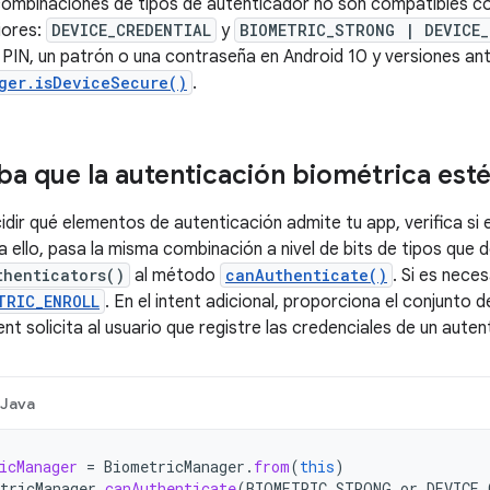
combinaciones de tipos de autenticador no son compatibles con
iores:
DEVICE_CREDENTIAL
y
BIOMETRIC_STRONG | DEVICE_
 PIN, un patrón o una contraseña en Android 10 y versiones an
ger.isDeviceSecure()
.
 que la autenticación biométrica esté
dir qué elementos de autenticación admite tu app, verifica si
ra ello, pasa la misma combinación a nivel de bits de tipos qu
thenticators()
al método
canAuthenticate()
. Si es neces
TRIC_ENROLL
. En el intent adicional, proporciona el conjunto
ent solicita al usuario que registre las credenciales de un aut
Java
icManager
=
BiometricManager
.
from
(
this
)
tricManager
.
canAuthenticate
(
BIOMETRIC_STRONG
or
DEVICE_