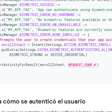
icManager
.
BIOMETRIC_SUCCESS
-
.
d
(
"MY_APP_TAG"
,
"App can authenticate using biometric
icManager
.
BIOMETRIC_ERROR_NO_HARDWARE
-
.
e
(
"MY_APP_TAG"
,
"No biometric features available on t
icManager
.
BIOMETRIC_ERROR_HW_UNAVAILABLE
-
.
e
(
"MY_APP_TAG"
,
"Biometric features are currently una
icManager
.
BIOMETRIC_ERROR_NONE_ENROLLED
-
>
{
Prompts the user to create credentials that your app acc
enrollIntent
=
Intent
(
Settings
.
ACTION_BIOMETRIC_ENROLL
putExtra
(
Settings
.
EXTRA_BIOMETRIC_AUTHENTICATORS_ALLO
BIOMETRIC_STRONG
or
DEVICE_CREDENTIAL
)
rtActivityForResult
(
enrollIntent
,
REQUEST_CODE
)
 cómo se autenticó el usuario