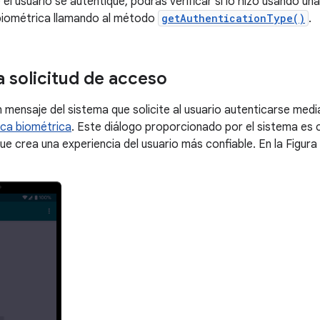
l usuario se autentique, podrás verificar si lo hizo usando una
 biométrica llamando al método
getAuthenticationType()
.
a solicitud de acceso
 mensaje del sistema que solicite al usuario autenticarse medi
eca biométrica
. Este diálogo proporcionado por el sistema es
que crea una experiencia del usuario más confiable. En la Figur