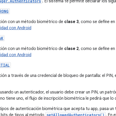
ager.Authenticators
. El sistema te permite declarar los sig
RONG
ción con un método biométrico de
clase 3
, como se define en
lidad con Android
AK
ción con un método biométrico de
clase 2
, como se define en
lidad con Android
NTIAL
ión a través de una credencial de bloqueo de pantalla: el PIN, 
sando un autenticador, el usuario debe crear un PIN, un patrón
no tiene uno, el flujo de inscripción biométrica le pedirá que lo 
s tipos de autenticación biométrica que acepta tu app, pasa un 
 bits de tipos al método
setAllowedAuthenticators()
. En 