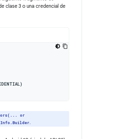
e clase 3 o una credencial de
EDENTIAL
)
tors(... or
.
tInfo.Builder