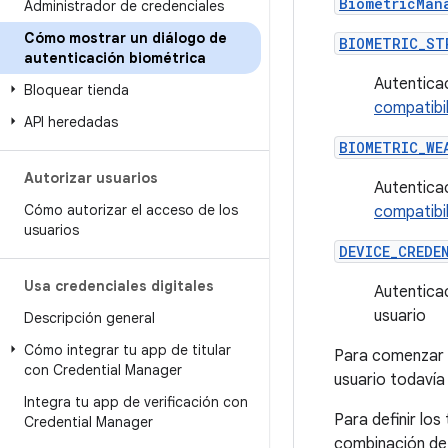
BiometricMan
Administrador de credenciales
Cómo mostrar un diálogo de
BIOMETRIC_ST
autenticación biométrica
Autentica
Bloquear tienda
compatibi
API heredadas
BIOMETRIC_WE
Autorizar usuarios
Autentica
Cómo autorizar el acceso de los
compatibi
usuarios
DEVICE_CREDE
Usa credenciales digitales
Autenticac
usuario
Descripción general
Cómo integrar tu app de titular
Para comenzar u
con Credential Manager
usuario todavía 
Integra tu app de verificación con
Para definir lo
Credential Manager
combinación de