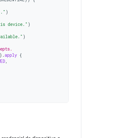
s."
)
his device."
)
vailable."
)
epts.
).
apply
{
WED
,