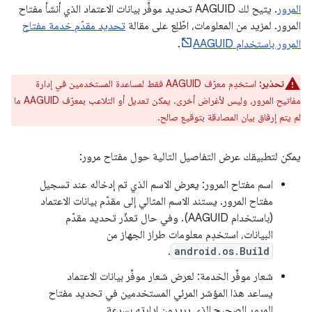
المرور
. يتيح لك AAGUID تحديد موفِّر بيانات الاعتماد الذي أنشأ مفتاح
المرور. لمزيد من المعلومات، اطّلِع على مقالة
تحديد مقدّم خدمة مفتاح
المرور باستخدام AAGUID
.
تحذير:
استخدِم معرّف AAGUID فقط لمساعدة المستخدمين في إدارة
مفاتيح المرور، وليس لأغراض أخرى. يمكن تعديل أو التلاعب بمعرّف AAGUID ما
لم يتم إرفاق بيان المصادقة بتوقيع صالح.
يمكن لتطبيقك عرض التفاصيل التالية حول مفتاح مرور:
اسم مفتاح المرور: يعرض الاسم الذي تم إدخاله عند تسجيل
مفتاح المرور. يستند الاسم المثالي إلى مقدّم بيانات الاعتماد
(باستخدام AAGUID). وفي حال تعذّر تحديد مقدّم
البيانات، استخدِم معلومات طراز الجهاز من
.
android.os.Build
شعار موفِّر الخدمة: لعرض شعار موفِّر بيانات الاعتماد
يساعد هذا المؤشر المرئي المستخدمين في تحديد مفتاح
المرور الصحيح الذي يريدون إدارته بسرعة.