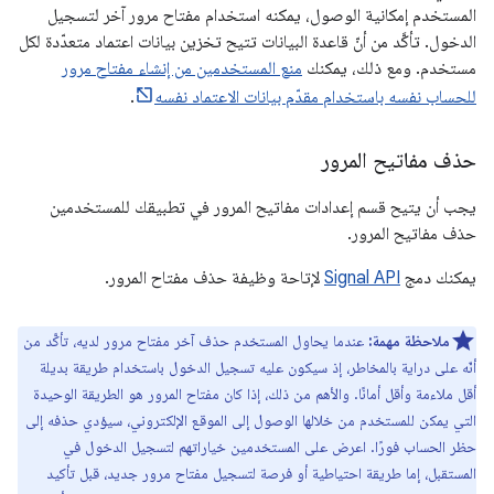
المستخدم إمكانية الوصول، يمكنه استخدام مفتاح مرور آخر لتسجيل
الدخول. تأكَّد من أنّ قاعدة البيانات تتيح تخزين بيانات اعتماد متعدّدة لكل
مستخدم. ومع ذلك، يمكنك
منع المستخدمين من إنشاء مفتاح مرور
للحساب نفسه باستخدام مقدّم بيانات الاعتماد نفسه
.
حذف مفاتيح المرور
يجب أن يتيح قسم إعدادات مفاتيح المرور في تطبيقك للمستخدمين
حذف مفاتيح المرور.
يمكنك دمج
Signal API
لإتاحة وظيفة حذف مفتاح المرور.
ملاحظة مهمة:
عندما يحاول المستخدم حذف آخر مفتاح مرور لديه، تأكَّد من
أنّه على دراية بالمخاطر، إذ سيكون عليه تسجيل الدخول باستخدام طريقة بديلة
أقل ملاءمة وأقل أمانًا. والأهم من ذلك، إذا كان مفتاح المرور هو الطريقة الوحيدة
التي يمكن للمستخدم من خلالها الوصول إلى الموقع الإلكتروني، سيؤدي حذفه إلى
حظر الحساب فورًا. اعرض على المستخدمين خياراتهم لتسجيل الدخول في
المستقبل، إما طريقة احتياطية أو فرصة لتسجيل مفتاح مرور جديد، قبل تأكيد