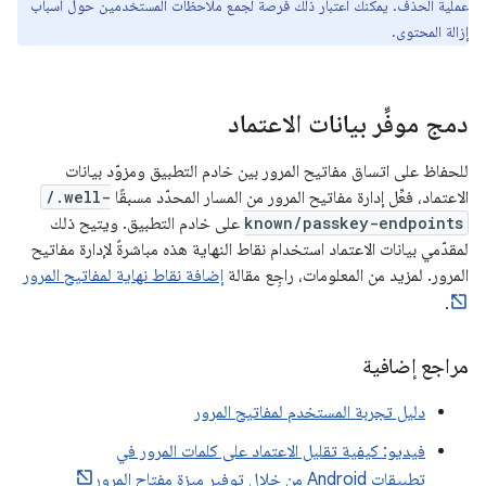
عملية الحذف. يمكنك اعتبار ذلك فرصة لجمع ملاحظات المستخدمين حول أسباب
إزالة المحتوى.
دمج موفِّر بيانات الاعتماد
للحفاظ على اتساق مفاتيح المرور بين خادم التطبيق ومزوّد بيانات
الاعتماد، فعِّل إدارة مفاتيح المرور من المسار المحدّد مسبقًا
/.well-
known/passkey-endpoints
على خادم التطبيق. ويتيح ذلك
لمقدّمي بيانات الاعتماد استخدام نقاط النهاية هذه مباشرةً لإدارة مفاتيح
المرور. لمزيد من المعلومات، راجِع مقالة
إضافة نقاط نهاية لمفاتيح المرور
.
مراجع إضافية
دليل تجربة المستخدم لمفاتيح المرور
فيديو: كيفية تقليل الاعتماد على كلمات المرور في
تطبيقات Android من خلال توفير ميزة مفتاح المرور