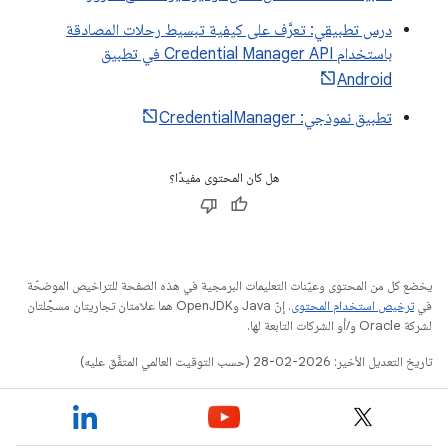
درس تطبيقي: تعرَّف على كيفية تبسيط رحلات المصادقة
باستخدام Credential Manager API في تطبيق
Android
تطبيق نموذجي: CredentialManager
هل كان المحتوى مفيدًا؟
يخضع كل من المحتوى وعيّنات التعليمات البرمجية في هذه الصفحة للتراخيص الموضحّة
في
ترخيص استخدام المحتوى
. إنّ Java وOpenJDK هما علامتان تجاريتان مسجَّلتان
لشركة Oracle و/أو الشركات التابعة لها.
تاريخ التعديل الأخير: 2026-02-28 (حسب التوقيت العالمي المتفَّق عليه)