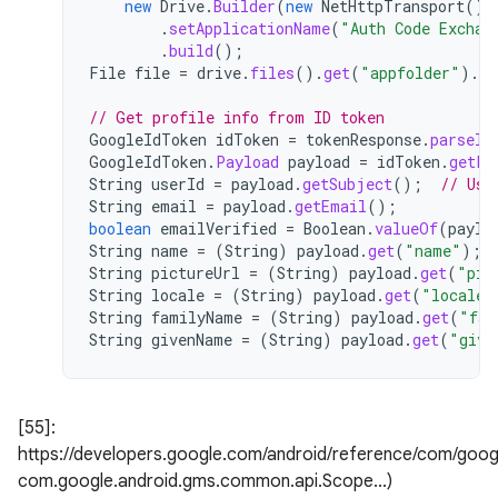
new
Drive
.
Builder
(
new
NetHttpTransport
(),
.
setApplicationName
(
"Auth Code Exchan
.
build
();
File
file
=
drive
.
files
().
get
(
"appfolder"
).
ex
// Get profile info from ID token
GoogleIdToken
idToken
=
tokenResponse
.
parseId
GoogleIdToken
.
Payload
payload
=
idToken
.
getPa
String
userId
=
payload
.
getSubject
();
// Use
String
email
=
payload
.
getEmail
();
boolean
emailVerified
=
Boolean
.
valueOf
(
paylo
String
name
=
(
String
)
payload
.
get
(
"name"
);
String
pictureUrl
=
(
String
)
payload
.
get
(
"pic
String
locale
=
(
String
)
payload
.
get
(
"locale"
String
familyName
=
(
String
)
payload
.
get
(
"fam
String
givenName
=
(
String
)
payload
.
get
(
"give
[55]:
https://developers.google.com/android/reference/com/goog
com.google.android.gms.common.api.Scope...)