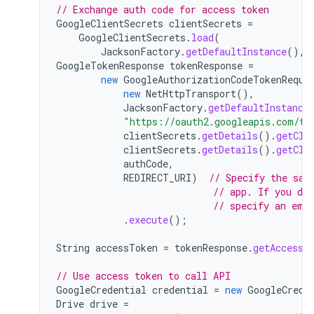
// Exchange auth code for access token
GoogleClientSecrets
clientSecrets
=
GoogleClientSecrets
.
load
(
JacksonFactory
.
getDefaultInstance
(),
GoogleTokenResponse
tokenResponse
=
new
GoogleAuthorizationCodeTokenReque
new
NetHttpTransport
(),
JacksonFactory
.
getDefaultInstance
"https://oauth2.googleapis.com/to
clientSecrets
.
getDetails
().
getCli
clientSecrets
.
getDetails
().
getCli
authCode
,
REDIRECT_URI
)
// Specify the sam
// app. If you do
// specify an emp
.
execute
();
String
accessToken
=
tokenResponse
.
getAccessT
// Use access token to call API
GoogleCredential
credential
=
new
GoogleCrede
Drive
drive
=