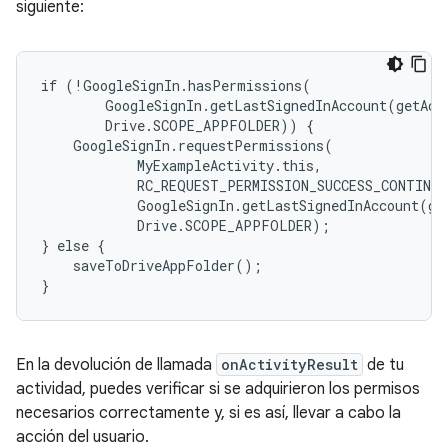
siguiente:
if (!GoogleSignIn.hasPermissions(

        GoogleSignIn.getLastSignedInAccount(getActi
        Drive.SCOPE_APPFOLDER)) {

    GoogleSignIn.requestPermissions(

            MyExampleActivity.this,

            RC_REQUEST_PERMISSION_SUCCESS_CONTINUE
            GoogleSignIn.getLastSignedInAccount(get
            Drive.SCOPE_APPFOLDER);

} else {

    saveToDriveAppFolder();

En la devolución de llamada
onActivityResult
de tu
actividad, puedes verificar si se adquirieron los permisos
necesarios correctamente y, si es así, llevar a cabo la
acción del usuario.