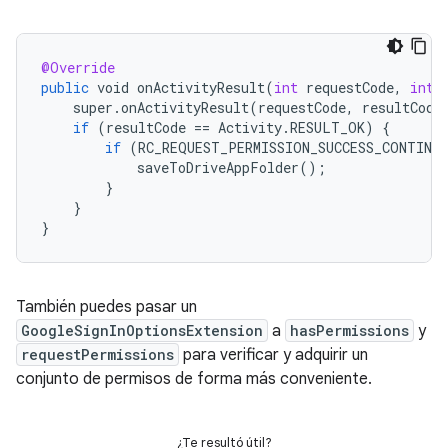
@Override
public
void
onActivityResult
(
int
requestCode
,
int
super
.
onActivityResult
(
requestCode
,
resultCode
if
(
resultCode
==
Activity
.
RESULT_OK
)
{
if
(
RC_REQUEST_PERMISSION_SUCCESS_CONTINU
saveToDriveAppFolder
();
}
}
}
También puedes pasar un
GoogleSignInOptionsExtension
a
hasPermissions
y
requestPermissions
para verificar y adquirir un
conjunto de permisos de forma más conveniente.
¿Te resultó útil?