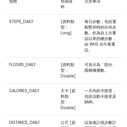
指標
預期資
注意事項
料
STEPS_DAILY
[資料類
每日步數，包括運
型：
動暫停時的任何步
Long]
數。此為自上次重
設以來的總步數，
由 WHS 在午夜重
設。
FLOORS_DAILY
[資料類
可表示為「部分」
型：
階梯樓層數。
Double]
CALORIES_DAILY
大卡 [資
一天內的卡路里，
料類
包括活動卡路里及
型：
BMR。
Double]
DISTANCE_DAILY
公尺 [資
以加速計或步數計