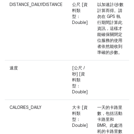
DISTANCE_DAILY/DISTANCE
公尺 [資
以加速計/步數
料類
計算而得。請
型：
勿在 GPS 執
Double]
行期間計算此
資訊，這樣才
能確保關閉定
位服務的使用
者依然能收到
準確的步數。
速度
[公尺 /
秒] [資
料類
型：
Double]
CALORIES_DAILY
大卡 [資
一天的卡路里
料類
數，包括活動
型：
卡路里和
Double]
BMR。此處消
耗的卡路里數