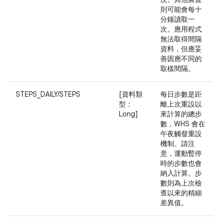
則可能會每十
分鐘讀取一
次。應用程式
無法取得間隔
資料，但應妥
善因應不同的
取樣間隔。
STEPS_DAILY/STEPS
[資料類
每日步數是距
型：
離上次重設以
Long]
來計算的總步
數，WHS 會在
午夜觸發重設
機制。請注
意，運動暫停
時的步數也會
納入計算。步
數則為上次檢
查以來的精細
差異值。