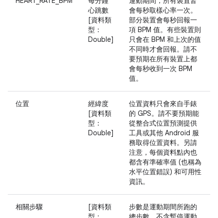
HEART_RATE_BPM
每分鐘
運動期間，所有裝置皆
心跳數
會每秒取樣心率一次。
[資料類
部分裝置會每秒回報一
型：
項 BPM 值。有些裝置則
Double]
只會在 BPM 和上次的值
不同時才會回報。請不
要預期在所有裝置上都
會每秒收到一次 BPM
值。
位置
經緯度
位置資料只會來自手錶
[資料類
的 GPS。請不要預期能
型：
從整合式位置預測提供
Double]
工具或其他 Android 服
務取得位置資料。另請
注意，每個資料點內也
都含有準確率值 (也稱為
水平位置錯誤) 和可用性
資訊。
相關步驟
[資料類
步數是運動期間所跑的
型：
總步數，不含暫停運動