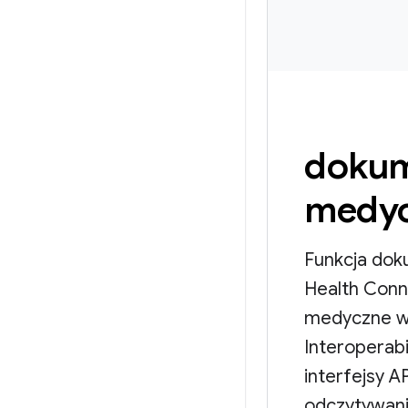
dokum
medy
Funkcja dok
Health Con
medyczne w 
Interoperabi
interfejsy A
odczytywani