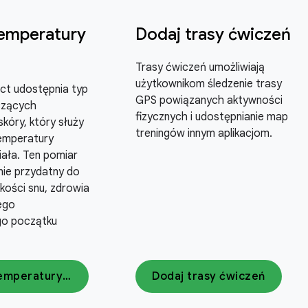
temperatury
Dodaj trasy ćwiczeń
Trasy ćwiczeń umożliwiają
użytkownikom śledzenie trasy
ct udostępnia typ
GPS powiązanych aktywności
czących
fizycznych i udostępnianie map
kóry, który służy
treningów innym aplikacjom.
emperatury
ała. Ten pomiar
nie przydatny do
kości snu, zdrowia
ego
ego początku
Pomiar temperatury skóry
Dodaj trasy ćwiczeń