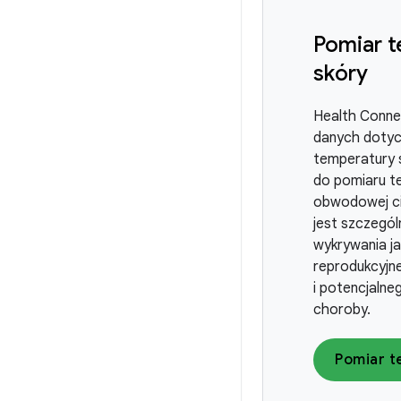
Pomiar 
skóry
Health Conne
danych doty
temperatury s
do pomiaru t
obwodowej ci
jest szczegól
wykrywania ja
reprodukcyjn
i potencjaln
choroby.