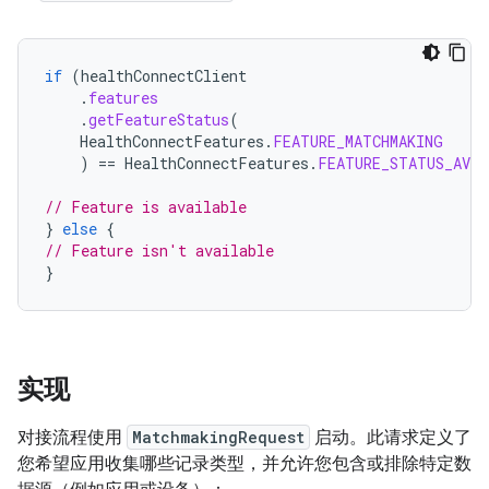
if
(
healthConnectClient
.
features
.
getFeatureStatus
(
HealthConnectFeatures
.
FEATURE_MATCHMAKING
)
==
HealthConnectFeatures
.
FEATURE_STATUS_AVAI
// Feature is available
}
else
{
// Feature isn't available
}
实现
对接流程使用
MatchmakingRequest
启动。此请求定义了
您希望应用收集哪些记录类型，并允许您包含或排除特定数