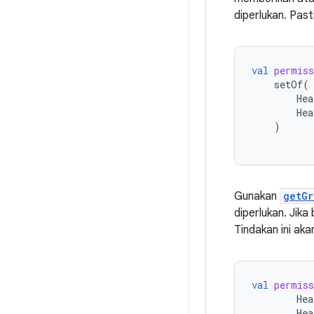
diperlukan. Past
val
permiss
setOf
(
Hea
Hea
)
Gunakan
getGr
diperlukan. Jik
Tindakan ini ak
val
permiss
Hea
Hea