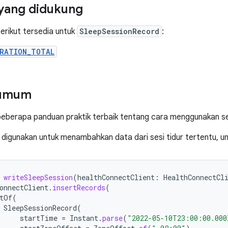
yang didukung
berikut tersedia untuk
SleepSessionRecord
:
URATION_TOTAL
 umum
beberapa panduan praktik terbaik tentang cara menggunakan ses
 digunakan untuk menambahkan data dari sesi tidur tertentu, unt
writeSleepSession
(
healthConnectClient
:
HealthConnectCl
onnectClient
.
insertRecords
(
tOf
(
SleepSessionRecord
(
startTime
=
Instant
.
parse
(
"2022-05-10T23:00:00.000