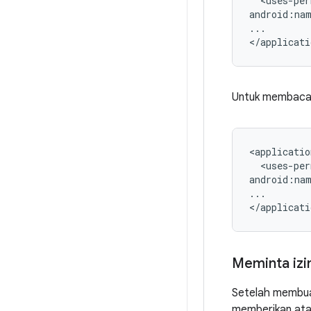
<uses-per
android:na
...

Untuk membaca s
<uses-per
android:na
...

Meminta izi
Setelah membuat
memberikan atau