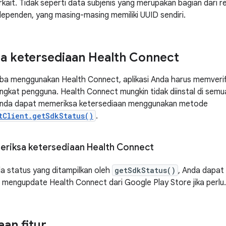
kait. Tidak seperti data subjenis yang merupakan bagian dari re
dependen, yang masing-masing memiliki UUID sendiri.
a ketersediaan Health Connect
a menggunakan Health Connect, aplikasi Anda harus memverif
angkat pengguna. Health Connect mungkin tidak diinstal di sem
 Anda dapat memeriksa ketersediaan menggunakan metode
tClient.getSdkStatus()
.
riksa ketersediaan Health Connect
a status yang ditampilkan oleh
getSdkStatus()
, Anda dapa
 mengupdate Health Connect dari Google Play Store jika perlu.
aan fitur