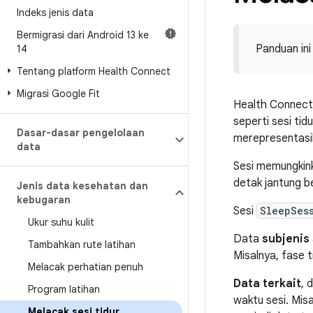
Indeks jenis data
Bermigrasi dari Android 13 ke
Panduan in
14
Tentang platform Health Connect
Migrasi Google Fit
Health Connect
seperti sesi tid
Dasar-dasar pengelolaan
merepresentasika
data
Sesi memungkin
detak jantung be
Jenis data kesehatan dan
kebugaran
Sesi
SleepSes
Ukur suhu kulit
Data
subjenis
Tambahkan rute latihan
Misalnya, fase t
Melacak perhatian penuh
Data terkait
, 
Program latihan
waktu sesi. Mis
Melacak sesi tidur