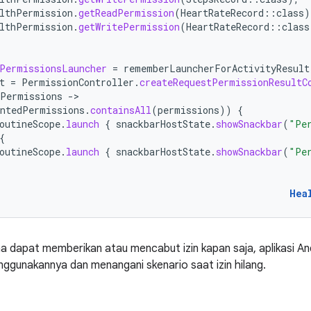
lthPermission
.
getReadPermission
(
HeartRateRecord
::
class
)
lthPermission
.
getWritePermission
(
HeartRateRecord
::
class
PermissionsLauncher
=
rememberLauncherForActivityResult
t
=
PermissionController
.
createRequestPermissionResultC
dPermissions
-
antedPermissions
.
containsAll
(
permissions
))
{
outineScope
.
launch
{
snackbarHostState
.
showSnackbar
(
"Pe
{
outineScope
.
launch
{
snackbarHostState
.
showSnackbar
(
"Pe
Hea
 dapat memberikan atau mencabut izin kapan saja, aplikasi And
nggunakannya dan menangani skenario saat izin hilang.