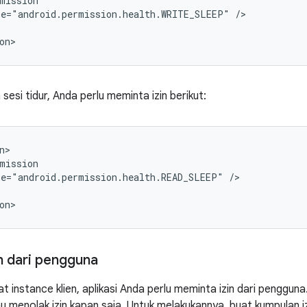
mission

me="android.permission.health.WRITE_SLEEP"
/>

esi tidur, Anda perlu meminta izin berikut:
mission

me="android.permission.health.READ_SLEEP"
/>

n dari pengguna
 instance klien, aplikasi Anda perlu meminta izin dari pengguna
 menolak izin kapan saja. Untuk melakukannya, buat kumpulan iz