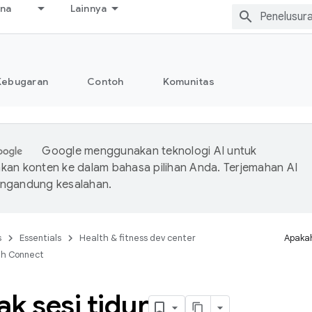
ana
Lainnya
Kebugaran
Contoh
Komunitas
Google menggunakan teknologi AI untuk
an konten ke dalam bahasa pilihan Anda. Terjemahan AI
ngandung kesalahan.
s
Essentials
Health & fitness dev center
Apakah
th Connect
k sesi tidur