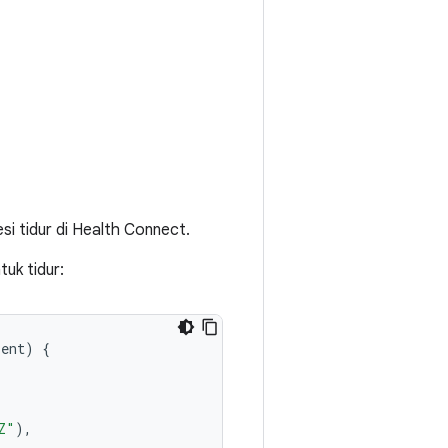
i tidur di Health Connect.
uk tidur:
ient
)
{
Z"
),