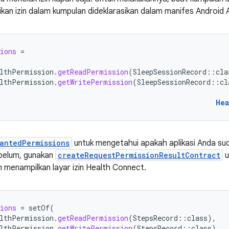
ikan izin dalam kumpulan dideklarasikan dalam manifes Android 
ions
=
lthPermission
.
getReadPermission
(
SleepSessionRecord
::
cla
lthPermission
.
getWritePermission
(
SleepSessionRecord
::
cl
Hea
antedPermissions
untuk mengetahui apakah aplikasi Anda su
a belum, gunakan
createRequestPermissionResultContract
u
an menampilkan layar izin Health Connect.
ions
=
setOf
(
lthPermission
.
getReadPermission
(
StepsRecord
::
class
),
lthPermission
.
getWritePermission
(
StepsRecord
::
class
),