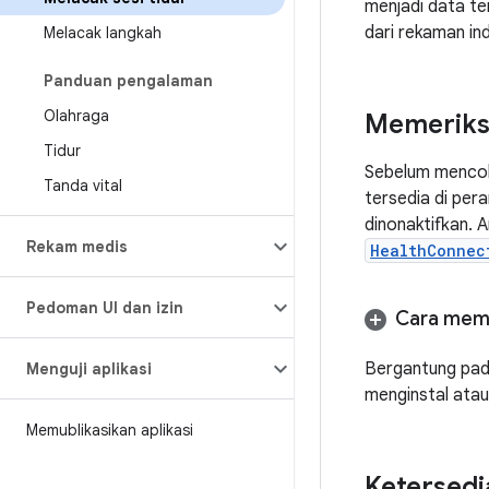
menjadi data ter
dari rekaman in
Melacak langkah
Panduan pengalaman
Olahraga
Memeriks
Tidur
Sebelum mencob
Tanda vital
tersedia di per
dinonaktifkan.
Rekam medis
HealthConnec
Pedoman UI dan izin
Cara meme
Bergantung pad
Menguji aplikasi
menginstal atau
Memublikasikan aplikasi
Ketersedi