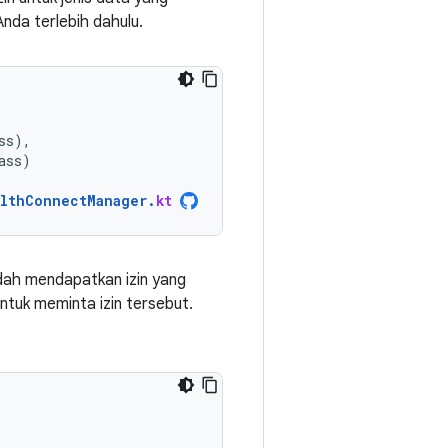
Anda terlebih dahulu.
ss
),
ass
)
lthConnectManager
.
kt
dah mendapatkan izin yang
ntuk meminta izin tersebut.