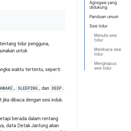
Agregasi yang
didukung
Panduan umum
Sesi tidur
Menulis sesi
tidur
tentang tidur pengguna,
Membaca sesi
gunakan untuk
tidur
Menghapus
sesi tidur
gka waktu tertentu, seperti
AWAKE
,
SLEEPING
, dan
DEEP
.
ika dibaca dengan sesi induk.
 tetapi berada dalam rentang
nya, data Detak Jantung akan