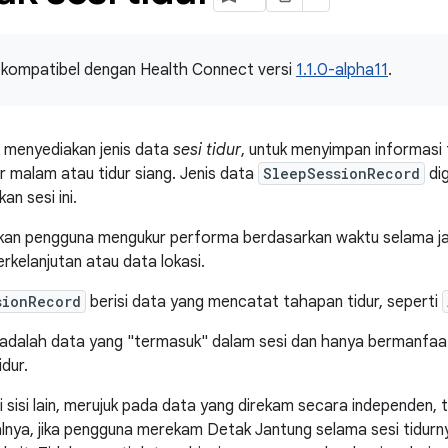
i kompatibel dengan Health Connect versi
1.1.0-alpha11
.
 menyediakan jenis data
sesi tidur
, untuk menyimpan informasi 
ur malam atau tidur siang. Jenis data
SleepSessionRecord
di
n sesi ini.
kan pengguna mengukur performa berdasarkan waktu selama jan
rkelanjutan atau data lokasi.
sionRecord
berisi data yang mencatat tahapan tidur, seperti
adalah data yang "termasuk" dalam sesi dan hanya bermanfaat j
idur.
di sisi lain, merujuk pada data yang direkam secara independen,
alnya, jika pengguna merekam Detak Jantung selama sesi tidur