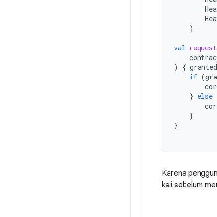
Hea
Hea
)
val
request
contrac
)
{
grante
if
(
gr
cor
}
else
cor
}
}
Karena pengguna
kali sebelum me