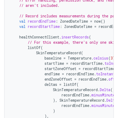
// Error handling, permission check, and featu
// aren't included.
// Record includes measurements during the pas
val
recordEndTime
:
ZonedDateTime
=
now
()
val
recordStartTime
:
ZonedDateTime
=
recordEnd
healthConnectClient
.
insertRecords
(
// For this example, there's only one skin
listOf
(
SkinTemperatureRecord
(
baseline
=
Temperature
.
celsius
(
37.
startTime
=
recordStartTime
.
toInst
startZoneOffset
=
recordStartTime
.
endTime
=
recordEndTime
.
toInstant
(
endZoneOffset
=
recordEndTime
.
offs
deltas
=
listOf
(
SkinTemperatureRecord
.
Delta
(
recordEndTime
.
minusMinutes
),
SkinTemperatureRecord
.
Delta
recordEndTime
.
minusMinutes
)
),