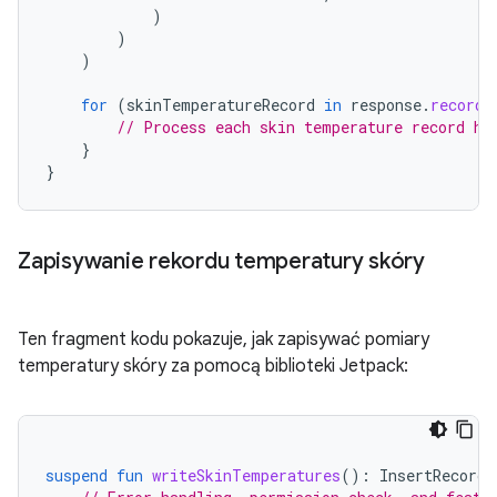
)
)
)
for
(
skinTemperatureRecord
in
response
.
records
// Process each skin temperature record he
}
}
Zapisywanie rekordu temperatury skóry
Ten fragment kodu pokazuje, jak zapisywać pomiary
temperatury skóry za pomocą biblioteki Jetpack:
suspend
fun
writeSkinTemperatures
():
InsertRecords