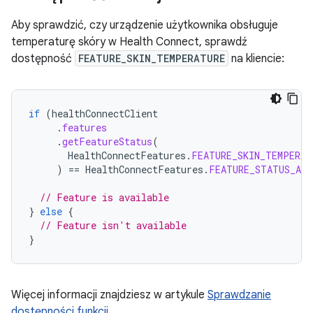
Aby sprawdzić, czy urządzenie użytkownika obsługuje
temperaturę skóry w Health Connect, sprawdź
dostępność
FEATURE_SKIN_TEMPERATURE
na kliencie:
if
(
healthConnectClient
.
features
.
getFeatureStatus
(
HealthConnectFeatures
.
FEATURE_SKIN_TEMPERAT
)
==
HealthConnectFeatures
.
FEATURE_STATUS_AVA
// Feature is available
}
else
{
// Feature isn't available
}
Więcej informacji znajdziesz w artykule
Sprawdzanie
dostępności funkcji
.