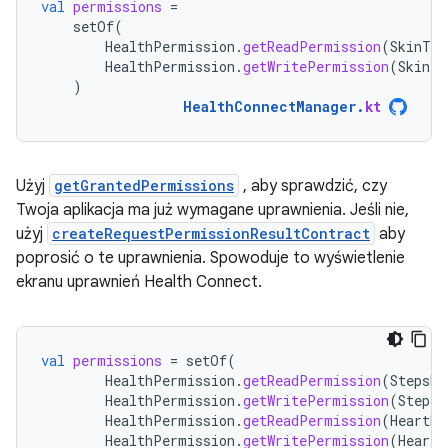
val
permissions
=
setOf
(
HealthPermission
.
getReadPermission
(
SkinTem
HealthPermission
.
getWritePermission
(
SkinTe
)
HealthConnectManager
.
kt
Użyj
getGrantedPermissions
, aby sprawdzić, czy
Twoja aplikacja ma już wymagane uprawnienia. Jeśli nie,
użyj
createRequestPermissionResultContract
aby
poprosić o te uprawnienia. Spowoduje to wyświetlenie
ekranu uprawnień Health Connect.
val
permissions
=
setOf
(
HealthPermission
.
getReadPermission
(
StepsRe
HealthPermission
.
getWritePermission
(
StepsR
HealthPermission
.
getReadPermission
(
HeartRa
HealthPermission
.
getWritePermission
(
HeartR