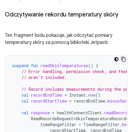
Odczytywanie rekordu temperatury skóry
Ten fragment kodu pokazuje, jak odczytać pomiary
temperatury skóry za pomocą biblioteki Jetpack:
suspend
fun
readSkinTemperatures
()
{
// Error handling, permission check, and featu
// aren't included.
// Record includes measurements during the pas
val
recordEndTime
=
Instant
.
now
()
val
recordStartTime
=
recordEndTime
.
minusSecon
val
response
=
healthConnectClient
.
readRecords
ReadRecordsRequest<SkinTemperatureRecord>
(
timeRangeFilter
=
TimeRangeFilter
.
betw
recordStartTime
,
recordEndTime