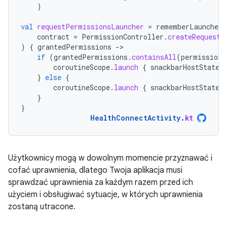
)
val
requestPermissionsLauncher
=
rememberLauncherF
contract
=
PermissionController
.
createRequestP
)
{
grantedPermissions
-
if
(
grantedPermissions
.
containsAll
(
permissions
coroutineScope
.
launch
{
snackbarHostState
.
}
else
{
coroutineScope
.
launch
{
snackbarHostState
.
}
}
HealthConnectActivity
.
kt
Użytkownicy mogą w dowolnym momencie przyznawać i
cofać uprawnienia, dlatego Twoja aplikacja musi
sprawdzać uprawnienia za każdym razem przed ich
użyciem i obsługiwać sytuacje, w których uprawnienia
zostaną utracone.