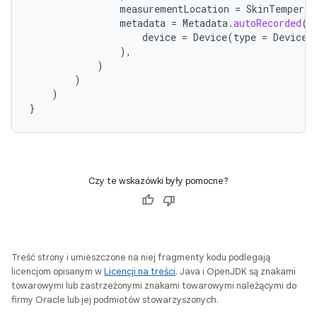
measurementLocation
=
SkinTemperat
metadata
=
Metadata
.
autoRecorded
(
device
=
Device
(
type
=
Device
.
),
)
)
)
}
Czy te wskazówki były pomocne?
Treść strony i umieszczone na niej fragmenty kodu podlegają
licencjom opisanym w
Licencji na treści
. Java i OpenJDK są znakami
towarowymi lub zastrzeżonymi znakami towarowymi należącymi do
firmy Oracle lub jej podmiotów stowarzyszonych.