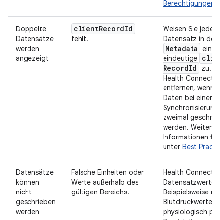
Berechtigungen
.
client
Record
Id
Doppelte
Weisen Sie jedem
Datensätze
fehlt.
Datensatz in den
Metadata
werden
eine
clie
angezeigt
eindeutige
Record
Id
zu. S
Health Connect D
entfernen, wenn 
Daten bei einem
Synchronisierung
zweimal geschrie
werden. Weitere
Informationen fin
unter
Best Practi
Datensätze
Falsche Einheiten oder
Health Connect va
können
Werte außerhalb des
Datensatzwerte.
nicht
gültigen Bereichs.
Beispielsweise mü
geschrieben
Blutdruckwerte i
werden
physiologisch pla