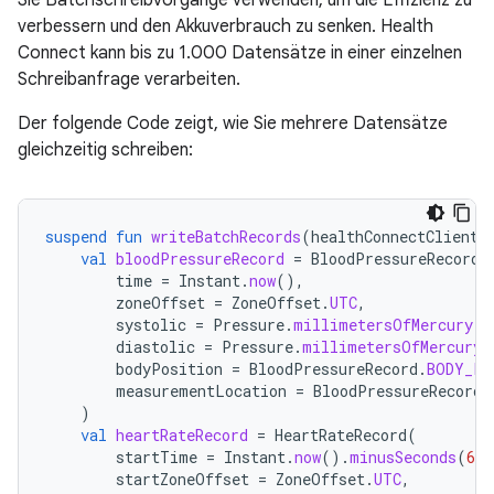
Sie Batchschreibvorgänge verwenden, um die Effizienz zu
verbessern und den Akkuverbrauch zu senken. Health
Connect kann bis zu 1.000 Datensätze in einer einzelnen
Schreibanfrage verarbeiten.
Der folgende Code zeigt, wie Sie mehrere Datensätze
gleichzeitig schreiben:
suspend
fun
writeBatchRecords
(
healthConnectClient
:
val
bloodPressureRecord
=
BloodPressureRecord
(
time
=
Instant
.
now
(),
zoneOffset
=
ZoneOffset
.
UTC
,
systolic
=
Pressure
.
millimetersOfMercury
(
1
diastolic
=
Pressure
.
millimetersOfMercury
(
bodyPosition
=
BloodPressureRecord
.
BODY_PO
measurementLocation
=
BloodPressureRecord
.
)
val
heartRateRecord
=
HeartRateRecord
(
startTime
=
Instant
.
now
().
minusSeconds
(
60
)
startZoneOffset
=
ZoneOffset
.
UTC
,