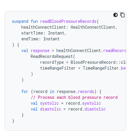
suspend
fun
readBloodPressureRecords
(
healthConnectClient
:
HealthConnectClient
,
startTime
:
Instant
,
endTime
:
Instant
)
{
val
response
=
healthConnectClient
.
readRecords
ReadRecordsRequest
(
recordType
=
BloodPressureRecord
::
clas
timeRangeFilter
=
TimeRangeFilter
.
betw
)
)
for
(
record
in
response
.
records
)
{
// Process each blood pressure record
val
systolic
=
record
.
systolic
val
diastolic
=
record
.
diastolic
}
}