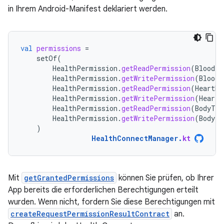
in Ihrem Android-Manifest deklariert werden.
val
permissions
=
setOf
(
HealthPermission
.
getReadPermission
(
BloodPr
HealthPermission
.
getWritePermission
(
BloodP
HealthPermission
.
getReadPermission
(
HeartRa
HealthPermission
.
getWritePermission
(
HeartR
HealthPermission
.
getReadPermission
(
BodyTem
HealthPermission
.
getWritePermission
(
BodyTe
)
HealthConnectManager
.
kt
Mit
getGrantedPermissions
können Sie prüfen, ob Ihrer
App bereits die erforderlichen Berechtigungen erteilt
wurden. Wenn nicht, fordern Sie diese Berechtigungen mit
createRequestPermissionResultContract
an.