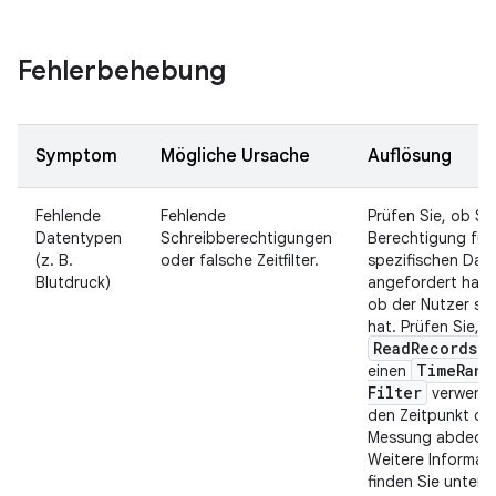
Fehlerbehebung
Symptom
Mögliche Ursache
Auflösung
Fehlende
Fehlende
Prüfen Sie, ob Sie
Datentypen
Schreibberechtigungen
Berechtigung für
(z. B.
oder falsche Zeitfilter.
spezifischen Dat
Blutdruck)
angefordert hab
ob der Nutzer sie 
hat. Prüfen Sie, o
Read
Records
Re
Time
Rang
einen
Filter
verwende
den Zeitpunkt de
Messung abdeckt
Weitere Informat
finden Sie unter