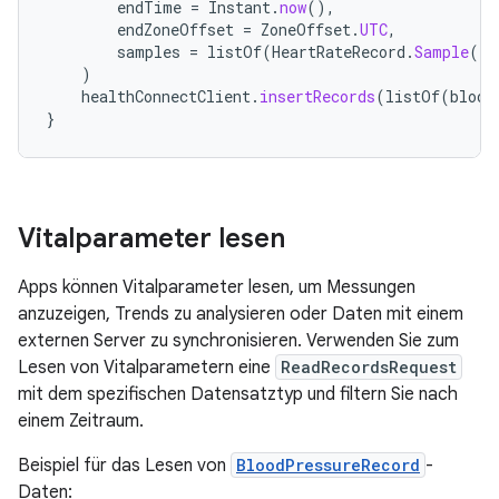
endTime
=
Instant
.
now
(),
endZoneOffset
=
ZoneOffset
.
UTC
,
samples
=
listOf
(
HeartRateRecord
.
Sample
(
ti
)
healthConnectClient
.
insertRecords
(
listOf
(
blood
}
Vitalparameter lesen
Apps können Vitalparameter lesen, um Messungen
anzuzeigen, Trends zu analysieren oder Daten mit einem
externen Server zu synchronisieren. Verwenden Sie zum
Lesen von Vitalparametern eine
ReadRecordsRequest
mit dem spezifischen Datensatztyp und filtern Sie nach
einem Zeitraum.
Beispiel für das Lesen von
BloodPressureRecord
-
Daten: