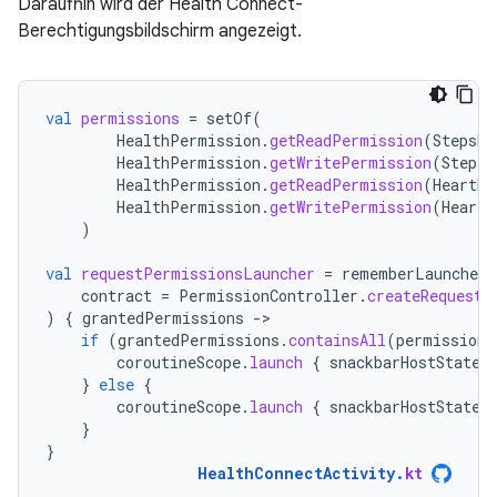
Daraufhin wird der Health Connect-
Berechtigungsbildschirm angezeigt.
val
permissions
=
setOf
(
HealthPermission
.
getReadPermission
(
StepsRe
HealthPermission
.
getWritePermission
(
StepsR
HealthPermission
.
getReadPermission
(
HeartRa
HealthPermission
.
getWritePermission
(
HeartR
)
val
requestPermissionsLauncher
=
rememberLauncherF
contract
=
PermissionController
.
createRequestP
)
{
grantedPermissions
-
if
(
grantedPermissions
.
containsAll
(
permissions
coroutineScope
.
launch
{
snackbarHostState
.
}
else
{
coroutineScope
.
launch
{
snackbarHostState
.
}
}
HealthConnectActivity
.
kt