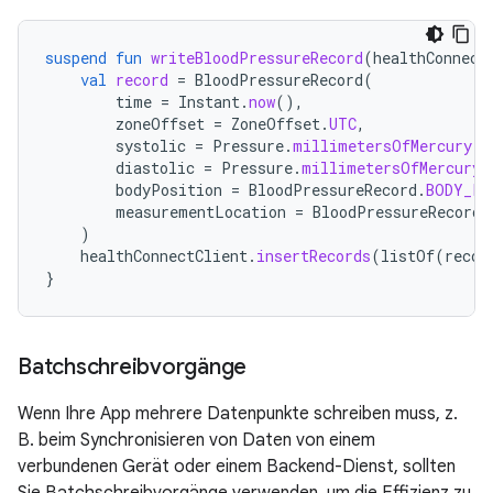
suspend
fun
writeBloodPressureRecord
(
healthConnect
val
record
=
BloodPressureRecord
(
time
=
Instant
.
now
(),
zoneOffset
=
ZoneOffset
.
UTC
,
systolic
=
Pressure
.
millimetersOfMercury
(
1
diastolic
=
Pressure
.
millimetersOfMercury
(
bodyPosition
=
BloodPressureRecord
.
BODY_PO
measurementLocation
=
BloodPressureRecord
.
)
healthConnectClient
.
insertRecords
(
listOf
(
recor
}
Batchschreibvorgänge
Wenn Ihre App mehrere Datenpunkte schreiben muss, z.
B. beim Synchronisieren von Daten von einem
verbundenen Gerät oder einem Backend-Dienst, sollten