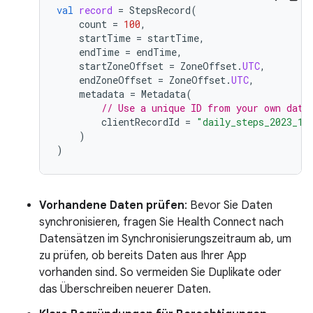
val
record
=
StepsRecord
(
count
=
100
,
startTime
=
startTime
,
endTime
=
endTime
,
startZoneOffset
=
ZoneOffset
.
UTC
,
endZoneOffset
=
ZoneOffset
.
UTC
,
metadata
=
Metadata
(
// Use a unique ID from your own data
clientRecordId
=
"daily_steps_2023_10
)
)
Vorhandene Daten prüfen
: Bevor Sie Daten
synchronisieren, fragen Sie Health Connect nach
Datensätzen im Synchronisierungszeitraum ab, um
zu prüfen, ob bereits Daten aus Ihrer App
vorhanden sind. So vermeiden Sie Duplikate oder
das Überschreiben neuerer Daten.