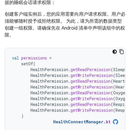
据的睡眠会话请求权限：
创建客户端实例后，您的应用需要向用户请求权限。用户必
须能够随时授予或拒绝权限。 为此，请为所需的数据类型
创建一组权限。请确保先在 Android 清单中声明该组中的权
限。
val
permissions
=
setOf
(
HealthPermission
.
getReadPermission
(
SleepSe
HealthPermission
.
getWritePermission
(
SleepS
HealthPermission
.
getReadPermission
(
HeartRa
HealthPermission
.
getWritePermission
(
HeartR
HealthPermission
.
getReadPermission
(
OxygenS
HealthPermission
.
getWritePermission
(
Oxygen
HealthPermission
.
getReadPermission
(
Respira
HealthPermission
.
getWritePermission
(
Respir
)
HealthConnectManager
.
kt