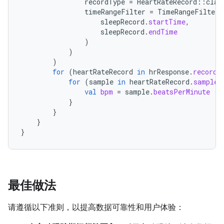
recordType
=
HeartRateRecord
::
clas
timeRangeFilter
=
TimeRangeFilter
.
sleepRecord
.
startTime
,
sleepRecord
.
endTime
)
)
)
for
(
heartRateRecord
in
hrResponse
.
records
for
(
sample
in
heartRateRecord
.
samples
val
bpm
=
sample
.
beatsPerMinute
}
}
}
}
最佳做法
请遵循以下准则，以提高数据可靠性和用户体验：