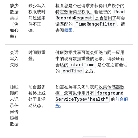
缺少
缺少写入
检查您是否已请求并获得用户授予的
Read
数据
权限或时
特定数据类型权限。验证您的
Records
Request
类型
间过滤条
是否使用了与会
Time
Range
Filter
（例
件不正
话匹配的
。请
如心
确。
参阅
权限
。
率）
会话
时间戳重
健康数据共享可能会拒绝与同一应用
写入
叠。
中的现有数据重叠的记录。请验证新
start
Time
失败
会话的
是否在之前会话
end
Time
的
之后。
睡眠
前台服务
如需在屏幕关闭时夜间收集传感器数
foreground
期间
被终止或
据，您可以使用具有
Service
Type="health"
未记
处于非活
的
前台服
录任
动状态。
务
。
何传
感器
数据