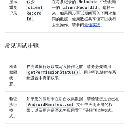
Metadata
显示
缺少
在每条记录的
中分配唯
client
client
Record
Id
重复
一的
。这样一
Record
记录
来，如果同步重试期间写入了两次相
Id
。
同的数据，健康数据共享便可以执行
去重操作。请参阅
最佳实践
。
常见调试步骤
检查
在尝试执行读取或写入操作之前，请务必先调用
get
Permission
Status(
)
权限
。用户可以随时在系
状
统设置中撤消权限。
态。
验证
如果您的应用未在后台收集数据，请验证您是否已在
Android
Manifest
.
xml
执行
文件中声明正确的权
模
限，以及用户是否未将应用置于“受限”电池模式。
式。