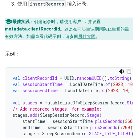
使用
insertRecords
插入记录。
最佳实践
：创建记录时，请使用客户 ID 并设置
metadata.clientRecordId
。这是在同步重试期间防止重复的最
有效方法。如需查看代码示例，请参阅
最佳实践
。
示例：
val
clientRecordId
=
UUID
.
randomUUID
().
toString
()
val
sessionStartTime
=
LocalDateTime
.
of
(
2023
,
10
,
val
sessionEndTime
=
LocalDateTime
.
of
(
2023
,
10
,
31
val
stages
=
mutableListOf<SleepSessionRecord
.
Stag
// Add recorded stages, for example:
stages
.
add
(
SleepSessionRecord
.
Stage
(
startTime
=
sessionStartTime
.
plusSeconds
(
3600
)
endTime
=
sessionStartTime
.
plusSeconds
(
7200
),
stage
=
SleepSessionRecord
.
STAGE_TYPE_LIGHT
)