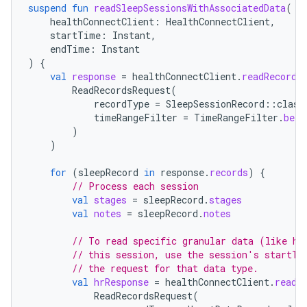
suspend
fun
readSleepSessionsWithAssociatedData
(
healthConnectClient
:
HealthConnectClient
,
startTime
:
Instant
,
endTime
:
Instant
)
{
val
response
=
healthConnectClient
.
readRecords
ReadRecordsRequest
(
recordType
=
SleepSessionRecord
::
class
timeRangeFilter
=
TimeRangeFilter
.
betw
)
)
for
(
sleepRecord
in
response
.
records
)
{
// Process each session
val
stages
=
sleepRecord
.
stages
val
notes
=
sleepRecord
.
notes
// To read specific granular data (like he
// this session, use the session's startTi
// the request for that data type.
val
hrResponse
=
healthConnectClient
.
readR
ReadRecordsRequest
(