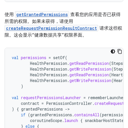
使用
getGrantedPermissions
查看您的应用是否已获得
所需的权限。如果未获得，请使用
createRequestPermissionResultContract
请求这些权
限。这会显示“健康数据共享”权限界面。
val
permissions
=
setOf
(
HealthPermission
.
getReadPermission
(
StepsRe
HealthPermission
.
getWritePermission
(
StepsR
HealthPermission
.
getReadPermission
(
HeartRa
HealthPermission
.
getWritePermission
(
HeartR
)
val
requestPermissionsLauncher
=
rememberLauncherF
contract
=
PermissionController
.
createRequestP
)
{
grantedPermissions
-
if
(
grantedPermissions
.
containsAll
(
permissions
coroutineScope
.
launch
{
snackbarHostState
.
}
else
{