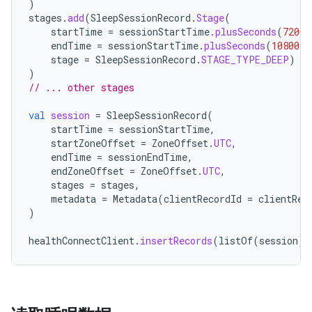
)
stages
.
add
(
SleepSessionRecord
.
Stage
(
startTime
=
sessionStartTime
.
plusSeconds
(
7200
)
endTime
=
sessionStartTime
.
plusSeconds
(
10800
),
stage
=
SleepSessionRecord
.
STAGE_TYPE_DEEP
)
)
// ... other stages
val
session
=
SleepSessionRecord
(
startTime
=
sessionStartTime
,
startZoneOffset
=
ZoneOffset
.
UTC
,
endTime
=
sessionEndTime
,
endZoneOffset
=
ZoneOffset
.
UTC
,
stages
=
stages
,
metadata
=
Metadata
(
clientRecordId
=
clientRec
)
healthConnectClient
.
insertRecords
(
listOf
(
session
))