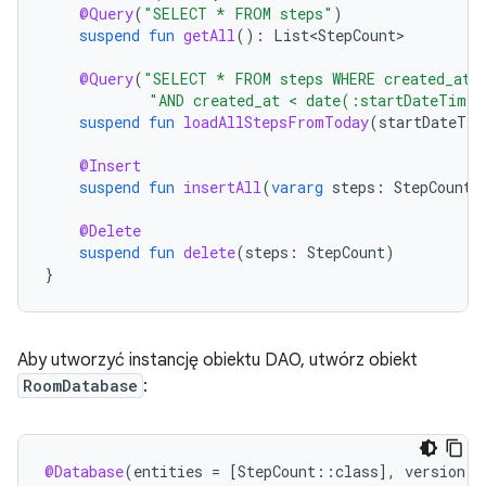
@Query
(
"SELECT * FROM steps"
)
suspend
fun
getAll
():
List<StepCount>
@Query
(
"SELECT * FROM steps WHERE created_at 
"AND created_at < date(:startDateTime
suspend
fun
loadAllStepsFromToday
(
startDateTim
@Insert
suspend
fun
insertAll
(
vararg
steps
:
StepCount
)
@Delete
suspend
fun
delete
(
steps
:
StepCount
)
}
Aby utworzyć instancję obiektu DAO, utwórz obiekt
RoomDatabase
:
@Database
(
entities
=
[
StepCount
::
class
]
,
version
=