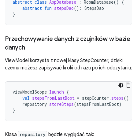
abstract
class
AppDatabase
:
RoomDatabase
()
{
abstract
fun
stepsDao
():
StepsDao
}
Przechowywanie danych z czujników w bazie
danych
ViewModel korzysta z nowej klasy StepCounter, dzięki
czemu możesz zapisywać kroki od razu po ich odczytaniu:
viewModelScope
.
launch
{
val
stepsFromLastBoot
=
stepCounter
.
steps
()
repository
.
storeSteps
(
stepsFromLastBoot
)
}
Klasa
repository
będzie wyglądać tak: