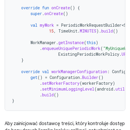
override
fun
onCreate
()
{
super
.
onCreate
()
val
myWork
=
PeriodicWorkRequestBuilder<St
15
,
TimeUnit
.
MINUTES
).
build
()
WorkManager
.
getInstance
(
this
)
.
enqueueUniquePeriodicWork
(
"MyUniqueWo
ExistingPeriodicWorkPolicy
.
UPD
}
override
val
workManagerConfiguration
:
Configu
get
()
=
Configuration
.
Builder
()
.
setWorkerFactory
(
workerFactory
)
.
setMinimumLoggingLevel
(
android
.
util
.
L
.
build
()
}
Aby zainicjować dostawcę treści, który kontroluje dostęp