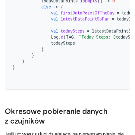
todayDataPoints
.
isEmpty
()
-
>
0
else
-
>
{
val
firstDataPointOfTheDay
=
today
val
latestDataPointSoFar
=
todayDa
val
todaySteps
=
latestDataPointSo
Log
.
d
(
TAG
,
"Today Steps: 
$
todaySte
todaySteps
}
}
}
}
Okresowe pobieranie danych
z czujników
Jeśli używasz usługi działającej na pierwszym planie, nie