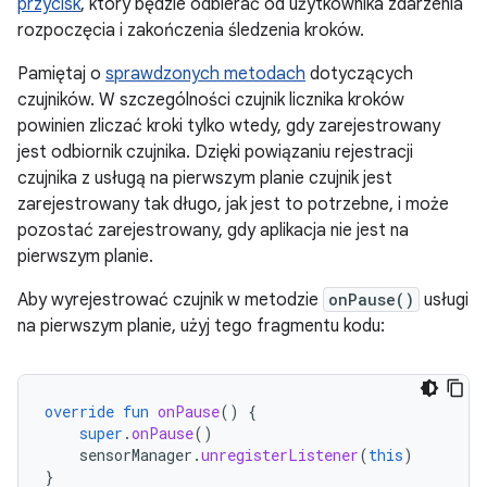
przycisk
, który będzie odbierać od użytkownika zdarzenia
rozpoczęcia i zakończenia śledzenia kroków.
Pamiętaj o
sprawdzonych metodach
dotyczących
czujników. W szczególności czujnik licznika kroków
powinien zliczać kroki tylko wtedy, gdy zarejestrowany
jest odbiornik czujnika. Dzięki powiązaniu rejestracji
czujnika z usługą na pierwszym planie czujnik jest
zarejestrowany tak długo, jak jest to potrzebne, i może
pozostać zarejestrowany, gdy aplikacja nie jest na
pierwszym planie.
Aby wyrejestrować czujnik w metodzie
onPause()
usługi
na pierwszym planie, użyj tego fragmentu kodu:
override
fun
onPause
()
{
super
.
onPause
()
sensorManager
.
unregisterListener
(
this
)
}