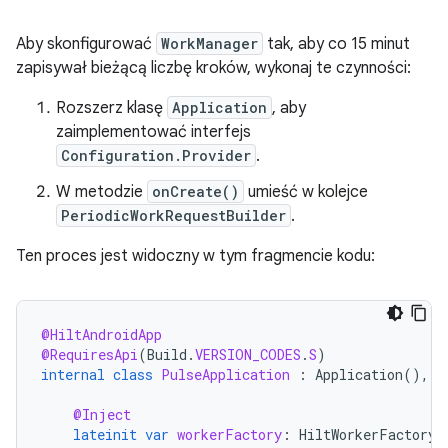
Aby skonfigurować
WorkManager
tak, aby co 15 minut
zapisywał bieżącą liczbę kroków, wykonaj te czynności:
Rozszerz klasę
Application
, aby
zaimplementować interfejs
Configuration.Provider
.
W metodzie
onCreate()
umieść w kolejce
PeriodicWorkRequestBuilder
.
Ten proces jest widoczny w tym fragmencie kodu:
@HiltAndroidApp
@RequiresApi
(
Build
.
VERSION_CODES
.
S
)
internal
class
PulseApplication
:
Application
(),
C
@Inject
lateinit
var
workerFactory
:
HiltWorkerFactory