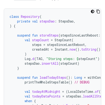
class
Repository
(
private
val
stepsDao
:
StepsDao
,
)
{
suspend
fun
storeSteps
(
stepsSinceLastReboot
:
L
val
stepCount
=
StepCount
(
steps
=
stepsSinceLastReboot
,
createdAt
=
Instant
.
now
().
toString
()
)
Log
.
d
(
TAG
,
"Storing steps: 
$
stepCount
"
)
stepsDao
.
insertAll
(
stepCount
)
}
suspend
fun
loadTodaySteps
():
Long
=
withConte
printTheWholeStepsTable
()
// DEBUG
val
todayAtMidnight
=
(
LocalDateTime
.
of
(
Lo
val
todayDataPoints
=
stepsDao
.
loadAllStep
when
{