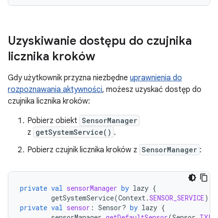
Uzyskiwanie dostępu do czujnika
licznika kroków
Gdy użytkownik przyzna niezbędne
uprawnienia do
rozpoznawania aktywności
, możesz uzyskać dostęp do
czujnika licznika kroków:
Pobierz obiekt
SensorManager
z
getSystemService()
.
Pobierz czujnik licznika kroków z
SensorManager
:
private
val
sensorManager
by
lazy
{
getSystemService
(
Context
.
SENSOR_SERVICE
)
a
private
val
sensor
:
Sensor? 
by
lazy
{
sensorManager
.
getDefaultSensor
(
Sensor
.
TYPE