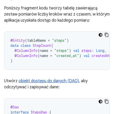
Poniższy fragment kodu tworzy tabelę zawierającą
zestaw pomiarów liczby kroków wraz z czasem, w którym
aplikacja uzyskała dostęp do każdego pomiaru:
@Entity
(
tableName
=
"steps"
)
data
class
StepCount
(
@ColumnInfo
(
name
=
"steps"
)
val
steps
:
Long
,
@ColumnInfo
(
name
=
"created_at"
)
val
createdAt
:
)
Utwórz
obiekt dostępu do danych (DAO)
, aby
odczytywać i zapisywać dane:
@Dao
interface
StepsDao
{