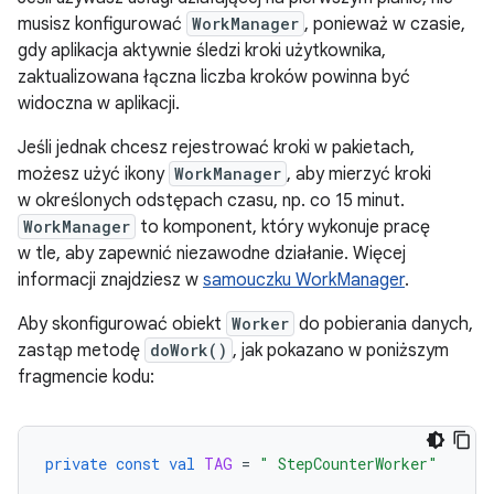
musisz konfigurować
WorkManager
, ponieważ w czasie,
gdy aplikacja aktywnie śledzi kroki użytkownika,
zaktualizowana łączna liczba kroków powinna być
widoczna w aplikacji.
Jeśli jednak chcesz rejestrować kroki w pakietach,
możesz użyć ikony
WorkManager
, aby mierzyć kroki
w określonych odstępach czasu, np. co 15 minut.
WorkManager
to komponent, który wykonuje pracę
w tle, aby zapewnić niezawodne działanie. Więcej
informacji znajdziesz w
samouczku WorkManager
.
Aby skonfigurować obiekt
Worker
do pobierania danych,
zastąp metodę
doWork()
, jak pokazano w poniższym
fragmencie kodu:
private
const
val
TAG
=
" StepCounterWorker"