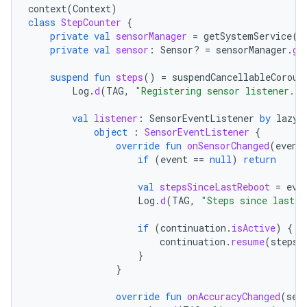
context
(
Context
)
class
StepCounter
{
private
val
sensorManager
=
getSystemService
(
C
private
val
sensor
:
Sensor? 
=
sensorManager
.
ge
suspend
fun
steps
()
=
suspendCancellableCorout
Log
.
d
(
TAG
,
"Registering sensor listener...
val
listener
:
SensorEventListener
by
lazy
object
:
SensorEventListener
{
override
fun
onSensorChanged
(
event
if
(
event
==
null
)
return
val
stepsSinceLastReboot
=
eve
Log
.
d
(
TAG
,
"Steps since last r
if
(
continuation
.
isActive
)
{
continuation
.
resume
(
stepsS
}
}
override
fun
onAccuracyChanged
(
sen