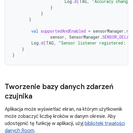
Log
.
d
(
TAG
,
"Accuracy changed
}
}
}
val
supportedAndEnabled
=
sensorManager
.
re
sensor
,
SensorManager
.
SENSOR_DELAY
Log
.
d
(
TAG
,
"Sensor listener registered: 
$
s
}
}
Tworzenie bazy danych zdarzeń
czujnika
Aplikacja może wyświetlać ekran, na którym użytkownik
może zobaczyć liczbę kroków w danym okresie. Aby
udostępnić tę funkcję w aplikacji, użyj
biblioteki trwałości
danych Room
.