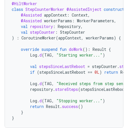
@HiltWorker
class
StepCounterWorker
@AssistedInject
constructo
@Assisted
appContext
:
Context
,
@Assisted
workerParams
:
WorkerParameters
,
val
repository
:
Repository
,
val
stepCounter
:
StepCounter
)
:
CoroutineWorker
(
appContext
,
workerParams
)
{
override
suspend
fun
doWork
():
Result
{
Log
.
d
(
TAG
,
"Starting worker..."
)
val
stepsSinceLastReboot
=
stepCounter
.
ste
if
(
stepsSinceLastReboot
==
0L
)
return
Res
Log
.
d
(
TAG
,
"Received steps from step senso
repository
.
storeSteps
(
stepsSinceLastReboot
Log
.
d
(
TAG
,
"Stopping worker..."
)
return
Result
.
success
()
}
}