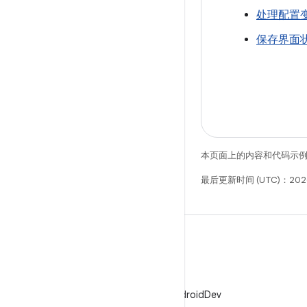
处理配置
保存界面
本页面上的内容和代码示
最后更新时间 (UTC)：2026
X
在 X 上关注 @AndroidDev