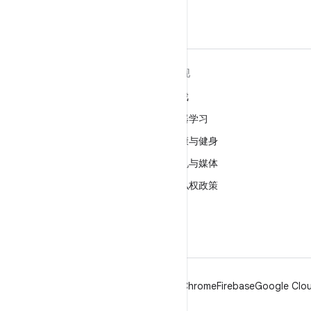
关于 ANDROID
发现
Android
游戏
适用于企业的 Android
机器学习
安全
健康与健身
源代码
相机与媒体
新闻
隐私权政策
博客
5G
播客
Android
Chrome
Firebase
Google Clou