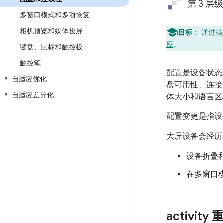
第 3 层
多窗口模式和多项恢复
相机预览和媒体投屏
目标
：
通过满
应
。
键盘、鼠标和触控板
触控笔
配置是设备状态
自适应优化
盘可用性、连接
自适应差异化
体大小和语言区
配置变更是指设
大屏设备会经历
设备折叠
在多窗口
activit