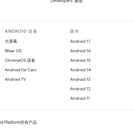
Developers”频道
ANDROID 设备
版本
大屏幕
Android 17
Wear OS
Android 16
ChromeOS 设备
Android 15
Android for Cars
Android 14
Android TV
Android 13
Android 12
Android 11
d Platform
所有产品