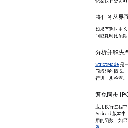
便您仅在必要时
将任务从界
如果有耗时更长的
间或耗时比预期
分析并解决
StrictMode
是
问权限的情况。
行进一步检查。
避免同步 IP
应用执行过程中的长
Android 
用的函数；如果
迟
。