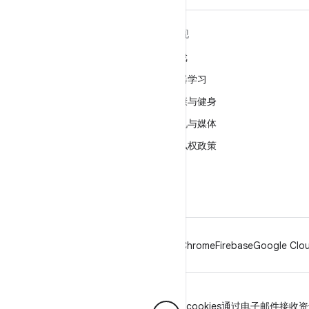
关于 ANDROID
发现
Android
游戏
适用于企业的 Android
机器学习
安全
健康与健身
源代码
相机与媒体
新闻
隐私权政策
博客
5G
播客
Android
Chrome
Firebase
Google Clou
隐私权政策
许可
品牌指南
Manage cookies
通过电子邮件接收资