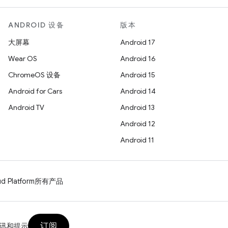
ANDROID 设备
版本
大屏幕
Android 17
Wear OS
Android 16
ChromeOS 设备
Android 15
Android for Cars
Android 14
Android TV
Android 13
Android 12
Android 11
d Platform
所有产品
订阅
讯和提示