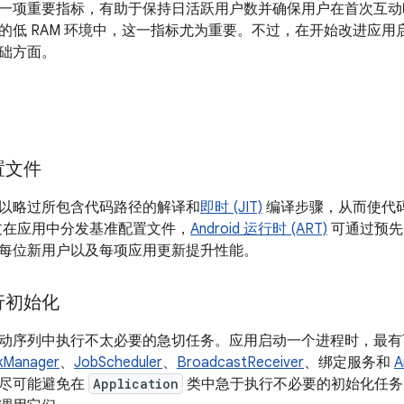
一项重要指标，有助于保持日活跃用户数并确保用户在首次互动
的低 RAM 环境中，这一指标尤为重要。不过，在开始改进应
础方面。
置文件
以略过所包含代码路径的解译和
即时 (JIT)
编译步骤，从而使代
通过在应用中分发基准配置文件，
Android 运行时 (ART)
可通过预先 
每位新用户以及每项应用更新提升性能。
行初始化
动序列中执行不太必要的急切任务。应用启动一个进程时，最有
kManager
、
JobScheduler
、
BroadcastReceiver
、绑定服务和
A
请尽可能避免在
Application
类中急于执行不必要的初始化任务