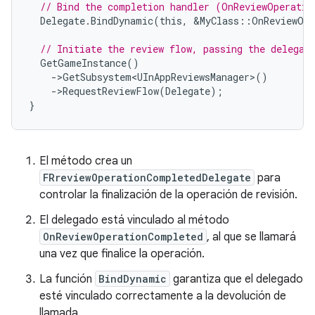
// Bind the completion handler (OnReviewOperatio
Delegate
.
BindDynamic
(
this
,
&
MyClass
::
OnReviewOpe
// Initiate the review flow, passing the delegat
GetGameInstance
()
-
>
GetSubsystem<UInAppReviewsManager>
()
-
>
RequestReviewFlow
(
Delegate
);
}
El método crea un
FRreviewOperationCompletedDelegate
para
controlar la finalización de la operación de revisión.
El delegado está vinculado al método
OnReviewOperationCompleted
, al que se llamará
una vez que finalice la operación.
La función
BindDynamic
garantiza que el delegado
esté vinculado correctamente a la devolución de
llamada.