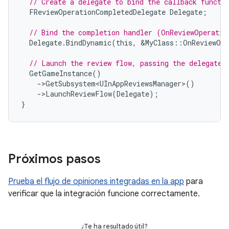
// Create a delegate to bind the callback functi
FReviewOperationCompletedDelegate
Delegate
;
// Bind the completion handler (OnReviewOperatio
Delegate
.
BindDynamic
(
this
,
&
MyClass
::
OnReviewOpe
// Launch the review flow, passing the delegate 
GetGameInstance
()
-
>
GetSubsystem<UInAppReviewsManager>
()
-
>
LaunchReviewFlow
(
Delegate
);
}
Próximos pasos
Prueba el flujo de opiniones integradas en la app
para
verificar que la integración funcione correctamente.
¿Te ha resultado útil?