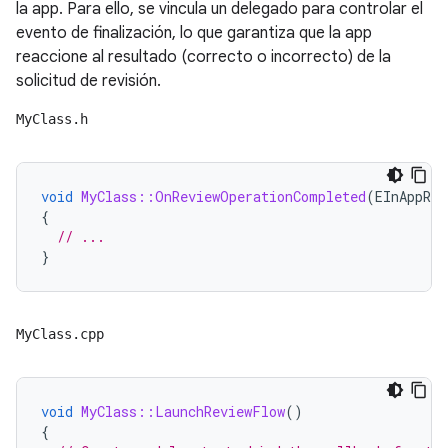
la app. Para ello, se vincula un delegado para controlar el
evento de finalización, lo que garantiza que la app
reaccione al resultado (correcto o incorrecto) de la
solicitud de revisión.
MyClass.h
void
MyClass::OnReviewOperationCompleted
(
EInAppRev
{
// ...
}
MyClass.cpp
void
MyClass::LaunchReviewFlow
()
{