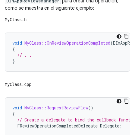
UInAppReviewsManager
para crear una operación,
como se muestra en el siguiente ejemplo:
MyClass.h
void
MyClass::OnReviewOperationCompleted
(
EInAppRev
{
// ...
}
MyClass.cpp
void
MyClass::RequestReviewFlow
()
{
// Create a delegate to bind the callback functi
FReviewOperationCompletedDelegate
Delegate
;