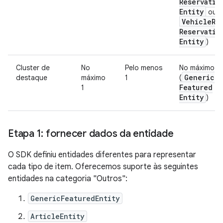
Reservatio
Entity
ou
Vehicle
Re
Reservatio
Entity
)
Cluster de
No
Pelo menos
No máximo 2
Generic
destaque
máximo
1
(
Featured
1
Entity
)
Etapa 1: fornecer dados da entidade
O SDK definiu entidades diferentes para representar
cada tipo de item. Oferecemos suporte às seguintes
entidades na categoria "Outros":
GenericFeaturedEntity
ArticleEntity