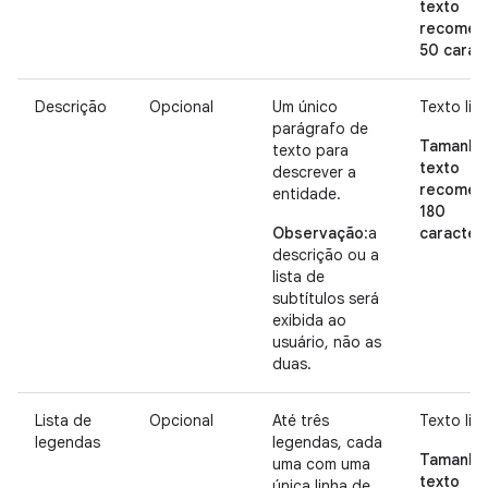
texto
recomen
50 carac
Descrição
Opcional
Um único
Texto livr
parágrafo de
Tamanho
texto para
texto
descrever a
recomen
entidade.
180
Observação
:a
caracter
descrição ou a
lista de
subtítulos será
exibida ao
usuário, não as
duas.
Lista de
Opcional
Até três
Texto livr
legendas
legendas, cada
Tamanho
uma com uma
texto
única linha de