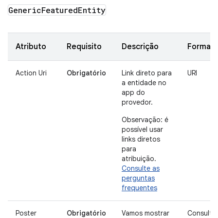
Generic
Featured
Entity
Atributo
Requisito
Descrição
Format
Action Uri
Obrigatório
Link direto para
URI
a entidade no
app do
provedor.
Observação: é
possível usar
links diretos
para
atribuição.
Consulte as
perguntas
frequentes
Poster
Obrigatório
Vamos mostrar
Consulte