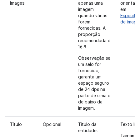
images
apenas uma
orientaç
imagem
em
quando várias
Especifi
forem
de imag
fornecidas. A
proporção
recomendada é
16:9
Observação
:se
um selo for
fornecido,
garanta um
espaço seguro
de 24 dps na
parte de cima e
de baixo da
imagem.
Título
Opcional
Título da
Texto livr
entidade.
Tamanho