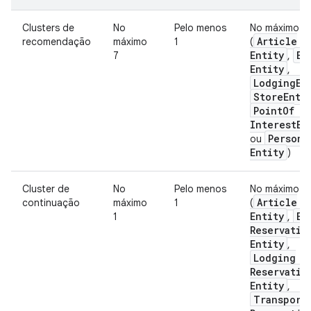
Clusters de
No
Pelo menos
No máximo 5
Article
recomendação
máximo
1
(
Entity
Ev
7
,
Entity
,
Lodging
En
Store
Enti
Point
Of
Interest
En
Person
ou
Entity
)
Cluster de
No
Pelo menos
No máximo 2
Article
continuação
máximo
1
(
Entity
Ev
1
,
Reservatio
Entity
,
Lodging
Reservatio
Entity
,
Transport