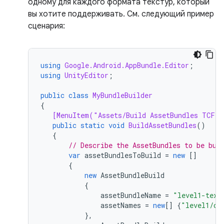
одному для каждого формата текстур, который
вы хотите поддерживать. См. следующий пример
сценария:
using
Google.Android.AppBundle.Editor
;
using
UnityEditor
;
public
class
MyBundleBuilder
{
[MenuItem("Assets/Build AssetBundles TCF v
public
static
void
BuildAssetBundles
()
{
// Describe the AssetBundles to be bui
var
assetBundlesToBuild
=
new
[]
{
new
AssetBundleBuild
{
assetBundleName
=
"level1-text
assetNames
=
new
[]
{
"level1/ch
},