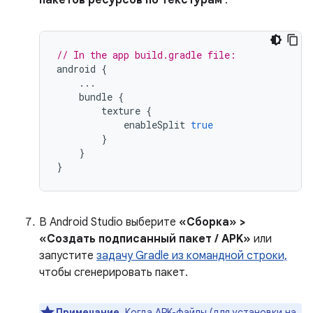
пакетов ресурсов по текстурам
.
// In the app build.gradle file:
android
{
...
bundle
{
texture
{
enableSplit
true
}
}
}
В Android Studio выберите
«Сборка» >
«Создать подписанный пакет / APK»
или
запустите
задачу Gradle из командной строки,
чтобы сгенерировать пакет.
Примечание.
Когда APK-файлы (для установки на