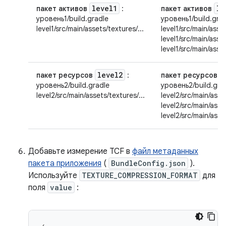
level1
le
пакет активов
:
пакет активов
уровень1/build.gradle
уровень1/build.gra
level1/src/main/assets/textures/...
level1/src/main/asset
level1/src/main/asse
level1/src/main/asse
level2
пакет ресурсов
:
пакет ресурсов
уровень2/build.gradle
уровень2/build.gra
level2/src/main/assets/textures/...
level2/src/main/asset
level2/src/main/asse
level2/src/main/asse
Добавьте измерение TCF в
файл метаданных
пакета приложения
(
BundleConfig.json
).
Используйте
TEXTURE_COMPRESSION_FORMAT
для
поля
value
: