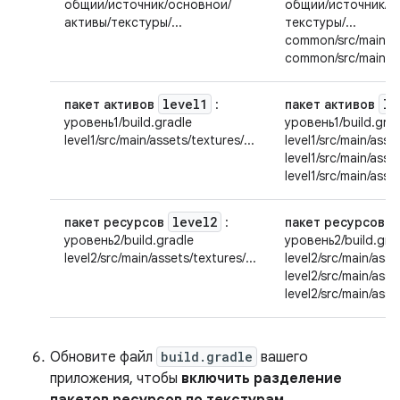
общий/источник/основной/
общий/источник/о
активы/текстуры/...
текстуры/...
common/src/main/as
common/src/main/ass
level1
le
пакет активов
:
пакет активов
уровень1/build.gradle
уровень1/build.gra
level1/src/main/assets/textures/...
level1/src/main/asset
level1/src/main/asse
level1/src/main/asse
level2
пакет ресурсов
:
пакет ресурсов
уровень2/build.gradle
уровень2/build.gra
level2/src/main/assets/textures/...
level2/src/main/asset
level2/src/main/asse
level2/src/main/asse
Обновите файл
build.gradle
вашего
приложения, чтобы
включить разделение