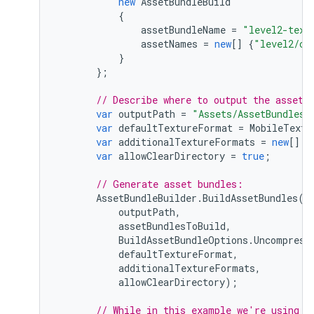
new
AssetBundleBuild
{
assetBundleName
=
"level2-text
assetNames
=
new
[]
{
"level2/ch
}
};
// Describe where to output the asset 
var
outputPath
=
"Assets/AssetBundles"
var
defaultTextureFormat
=
MobileTextu
var
additionalTextureFormats
=
new
[]
{
var
allowClearDirectory
=
true
;
// Generate asset bundles:
AssetBundleBuilder
.
BuildAssetBundles
(
outputPath
,
assetBundlesToBuild
,
BuildAssetBundleOptions
.
Uncompress
defaultTextureFormat
,
additionalTextureFormats
,
allowClearDirectory
);
// While in this example we're using t