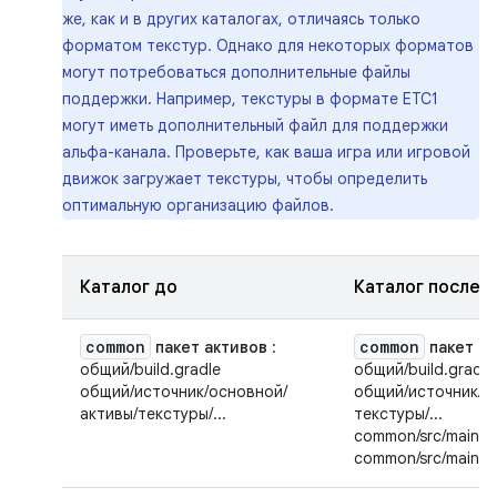
же, как и в других каталогах, отличаясь только
форматом текстур. Однако для некоторых форматов
могут потребоваться дополнительные файлы
поддержки. Например, текстуры в формате ETC1
могут иметь дополнительный файл для поддержки
альфа-канала. Проверьте, как ваша игра или игровой
движок загружает текстуры, чтобы определить
оптимальную организацию файлов.
Каталог до
Каталог после
common
common
пакет активов
:
пакет а
общий/build.gradle
общий/build.gradle
общий/источник/основной/
общий/источник/о
активы/текстуры/...
текстуры/...
common/src/main/as
common/src/main/ass