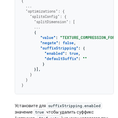
{
...
"optimizations"
:
{
"splitsConfig"
:
{
"splitDimension"
:
[
...
{
"value"
:
"TEXTURE_COMPRESSION_FORM
"negate"
:
false
,
"suffixStripping"
:
{
"enabled"
:
true
,
"defaultSuffix"
:
""
}
}],
}
}
}
Установите для
suffixStripping.enabled
значение
true
чтобы удалить суффикс