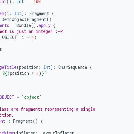
unt
():
Int
=
100
em
(
i
:
Int
):
Fragment
{
DemoObjectFragment
()
ents
=
Bundle
().
apply
{
ect is just an integer :-P
_OBJECT
,
i
+
1
)
t
geTitle
(
position
:
Int
):
CharSequence
{
 
${
(
position
+
1
)
}
"
OBJECT
=
"object"
lass are fragments representing a single
ction.
ent
:
Fragment
()
{
teView
(
inflater
:
LayoutInflater
,