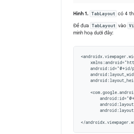
Hình 1.
TabLayout
có 4 th
Để đưa
TabLayout
vào
V
minh hoạ dưới đây:
android:layout_hei
android:layout