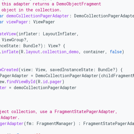
 this adapter returns a DemoObjectFragment
 object in the collection.
ar
demoCollectionPagerAdapter
:
DemoCollectionPagerAdapt
ar
viewPager
:
ViewPager
ateView
(
inflater
:
LayoutInflater
,
ViewGroup?,
nceState
:
Bundle?)
:
View? 
{
.
inflate
(
R
.
layout
.
collection_demo
,
container
,
false
)
wCreated
(
view
:
View
,
savedInstanceState
:
Bundle?)
{
PagerAdapter
=
DemoCollectionPagerAdapter
(
childFragment
ew
.
findViewById
(
R
.
id
.
pager
)
ter
=
demoCollectionPagerAdapter
ject collection, use a FragmentStatePagerAdapter,
rAdapter.
gerAdapter
(
fm
:
FragmentManager
)
:
FragmentStatePagerAd