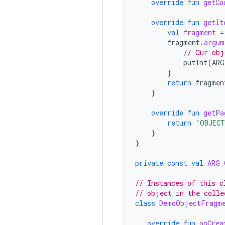
override
fun
getCo
override
fun
getIt
val
fragment
=
fragment
.
argum
// Our obj
putInt
(
ARG
}
return
fragmen
}
override
fun
getPa
return
"OBJECT
}
}
private
const
val
ARG_
// Instances of this c
// object in the colle
class
DemoObjectFragm
override
fun
onCrea