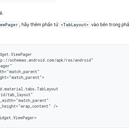
ẻ.
iewPager
, hãy thêm phần tử
<TabLayout>
vào bên trong ph
ght="match_parent">

_height="wrap_content"
/>
