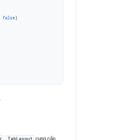
false
)
.
r
,
TabLayout
cung cấp