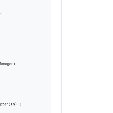
er
Manager
)
apter
(
fm
)
{