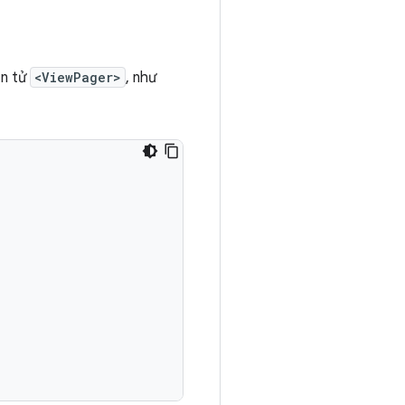
ần tử
<ViewPager>
, như