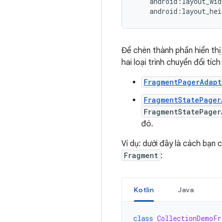
android:layout_hei
Để chèn thành phần hiển thị 
hai loại trình chuyển đổi tíc
FragmentPagerAdapt
FragmentStatePager
FragmentStatePager
đó.
Ví dụ: dưới đây là cách bạn
Fragment
:
Kotlin
Java
class
CollectionDemoFr