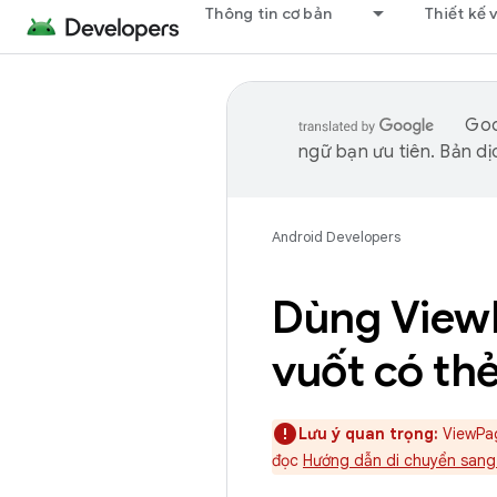
Thông tin cơ bản
Thiết kế 
Goo
ngữ bạn ưu tiên. Bản dịc
Android Developers
Dùng View
vuốt có th
Lưu ý quan trọng:
ViewPag
đọc
Hướng dẫn di chuyển sang