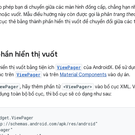
o phép bạn di chuyển giữa các màn hình đồng cấp, chẳng hạn nh
 hoặc
vuốt
. Mẫu điều hướng này còn được gọi là
phân trang the
ục thẻ bằng thành phần hiển thị vuốt để chuyển đổi giữa các t
hần hiển thị vuốt
iển thị vuốt bằng tiện ích
ViewPager
của AndroidX. Để sử d
ộc trên
ViewPager
và trên
Material Components
vào dự án.
ewPager
, hãy thêm phần tử
<ViewPager>
vào bố cục XML. Ví
 dụng toàn bộ bố cục, thì bố cục sẽ có dạng như sau: