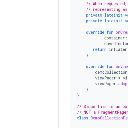
// When requested,
// representing an
private
lateinit
v
private
lateinit
v
override
fun
onCre
container
:
savedInsta
return
inflater
}
override
fun
onVie
demoCollection
viewPager
=
vi
viewPager
.
adap
}
}
// Since this is an ob
// NOT a FragmentPage
class
DemoCollectionPa