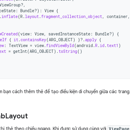
ViewGroup?,
ceState
:
Bundle?)
:
View
{
.
inflate
(
R
.
layout
.
fragment_collection_object
,
container
,
wCreated
(
view
:
View
,
savedInstanceState
:
Bundle?)
{
eIf
{
it
.
containsKey
(
ARG_OBJECT
)
}
?.
apply
{
ew
:
TextView
=
view
.
findViewById
(
android
.
R
.
id
.
text1
)
ext
=
getInt
(
ARG_OBJECT
).
toString
()
 bạn cách thêm thẻ để tạo điều kiện di chuyển giữa các trang
ab
Layout
hị thẻ theo chiều ngang. Khi được sử dụng cùng với
ViewPage