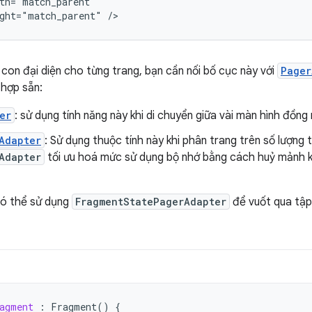
ght="match_parent"
con đại diện cho từng trang, bạn cần nối bố cục này với
Pager
h hợp sẵn:
er
: sử dụng tính năng này khi di chuyển giữa vài màn hình đồng
Adapter
: Sử dụng thuộc tính này khi phân trang trên số lượng 
Adapter
tối ưu hoá mức sử dụng bộ nhớ bằng cách huỷ mảnh kh
 có thể sử dụng
FragmentStatePagerAdapter
để vuốt qua tập
agment
:
Fragment
()
{