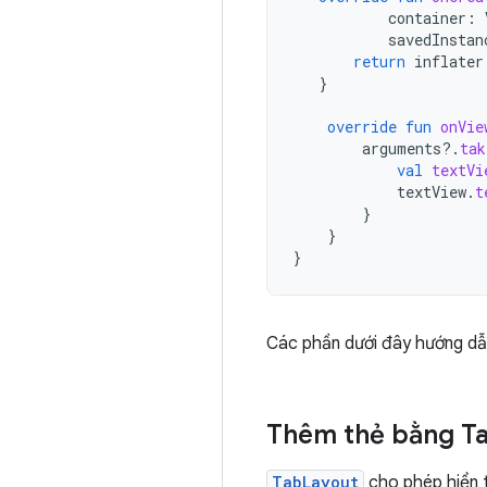
container
:
savedInstan
return
inflater
}
override
fun
onVie
arguments
?.
tak
val
textVi
textView
.
t
}
}
}
Các phần dưới đây hướng dẫn
Thêm thẻ bằng T
TabLayout
cho phép hiển t