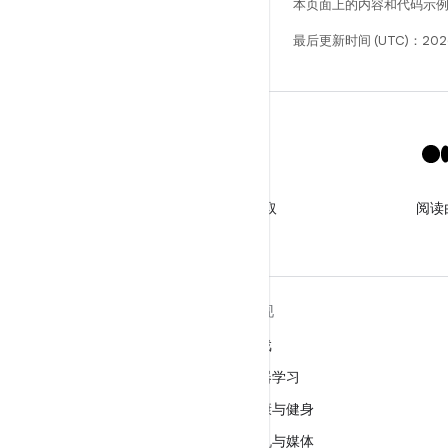
本页面上的内容和代码示
最后更新时间 (UTC)：202
X
关注 @GooglePlayBiz，获取
阅读
相关资讯和支持
关于 ANDROID
发现
Android
游戏
适用于企业的 Android
机器学习
安全
健康与健身
源代码
相机与媒体