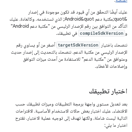
المنصة
.
عليك أيضًا التحقّق من أي قيود قد تكون موجودة في إصدار
&quot;مكتبة دعم Android&quot; الذي تستخدمه. وكالعادة، عليك
التأكّد من التوافق بين رقم الإصدار الرئيسي من "مكتبة دعم Android"
و
compileSdkVersion
في تطبيقك.
ننصحك باختيار
targetSdkVersion
أصغر من أو يساوي رقم
الإصدار الرئيسي من مكتبة الدعم. ننصحك بالتحديث إلى إصدار حديث
ومتوافق من "مكتبة الدعم" للاستفادة من أحدث ميزات التوافق
وإصلاحات الأخطاء.
اختبار تطبيقك
بعد تعديل مستوى واجهة برمجة التطبيقات وميزات تطبيقك حسب
الاقتضاء، عليك اختبار بعض حالات الاستخدام الأساسية. الاقتراحات
التالية ليست شاملة، ولكنها تهدف إلى توجيه عملية الاختبار. نقترح
اختبار ما يلي: