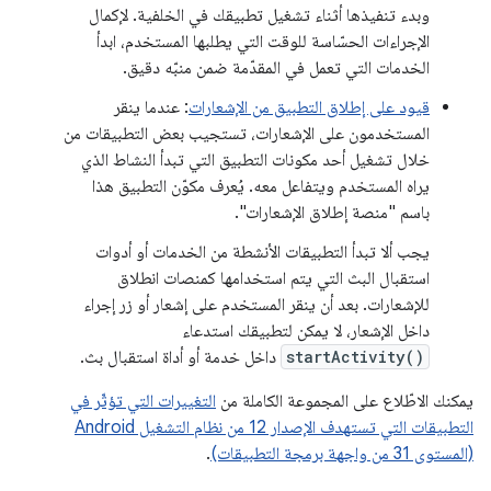
وبدء تنفيذها أثناء تشغيل تطبيقك في الخلفية. لإكمال
الإجراءات الحسّاسة للوقت التي يطلبها المستخدم، ابدأ
الخدمات التي تعمل في المقدّمة ضمن منبّه دقيق.
قيود على إطلاق التطبيق من الإشعارات
: عندما ينقر
المستخدمون على الإشعارات، تستجيب بعض التطبيقات من
خلال تشغيل أحد مكونات التطبيق التي تبدأ النشاط الذي
يراه المستخدم ويتفاعل معه. يُعرف مكوّن التطبيق هذا
باسم "منصة إطلاق الإشعارات".
يجب ألا تبدأ التطبيقات الأنشطة من الخدمات أو أدوات
استقبال البث التي يتم استخدامها كمنصات انطلاق
للإشعارات. بعد أن ينقر المستخدم على إشعار أو زر إجراء
داخل الإشعار، لا يمكن لتطبيقك استدعاء
startActivity()
داخل خدمة أو أداة استقبال بث.
يمكنك الاطّلاع على المجموعة الكاملة من
التغييرات التي تؤثّر في
التطبيقات التي تستهدف الإصدار 12 من نظام التشغيل Android
(المستوى 31 من واجهة برمجة التطبيقات)
.