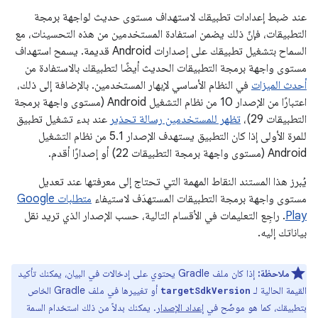
عند ضبط إعدادات تطبيقك لاستهداف مستوى حديث لواجهة برمجة
التطبيقات، فإنّ ذلك يضمن استفادة المستخدمين من هذه التحسينات، مع
السماح بتشغيل تطبيقك على إصدارات Android قديمة. يسمح استهداف
مستوى واجهة برمجة التطبيقات الحديث أيضًا لتطبيقك بالاستفادة من
أحدث الميزات
في النظام الأساسي لإبهار المستخدمين. بالإضافة إلى ذلك،
اعتبارًا من الإصدار 10 من نظام التشغيل Android (مستوى واجهة برمجة
التطبيقات 29)،
تظهر للمستخدمين رسالة تحذير
عند بدء تشغيل تطبيق
للمرة الأولى إذا كان التطبيق يستهدف الإصدار 5.1 من نظام التشغيل
Android (مستوى واجهة برمجة التطبيقات 22) أو إصدارًا أقدم.
يُبرز هذا المستند النقاط المهمة التي تحتاج إلى معرفتها عند تعديل
مستوى واجهة برمجة التطبيقات المستهدَف لاستيفاء
متطلبات Google
Play
. راجِع التعليمات في الأقسام التالية، حسب الإصدار الذي تريد نقل
بياناتك إليه.
ملاحظة:
إذا كان ملف Gradle يحتوي على إدخالات في البيان، يمكنك تأكيد
القيمة الحالية لـ
أو تغييرها في ملف Gradle الخاص
targetSdkVersion
بتطبيقك، كما هو موضّح في
إعداد الإصدار
. يمكنك بدلاً من ذلك استخدام السمة