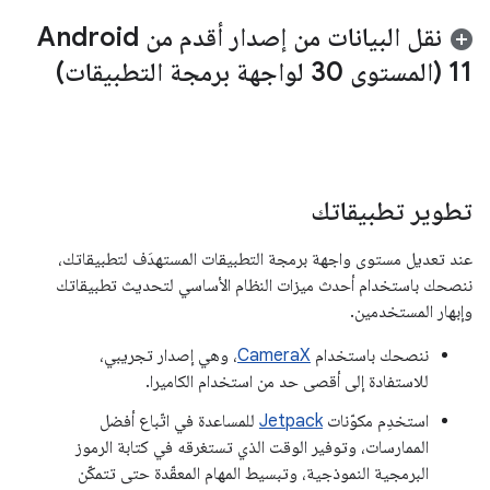
نقل البيانات من إصدار أقدم من Android
11 (المستوى 30 لواجهة برمجة التطبيقات)
تطوير تطبيقاتك
عند تعديل مستوى واجهة برمجة التطبيقات المستهدَف لتطبيقاتك،
ننصحك باستخدام أحدث ميزات النظام الأساسي لتحديث تطبيقاتك
وإبهار المستخدمين.
ننصحك باستخدام
CameraX
، وهي إصدار تجريبي،
للاستفادة إلى أقصى حد من استخدام الكاميرا.
استخدِم مكوّنات
Jetpack
للمساعدة في اتّباع أفضل
الممارسات، وتوفير الوقت الذي تستغرقه في كتابة الرموز
البرمجية النموذجية، وتبسيط المهام المعقّدة حتى تتمكّن