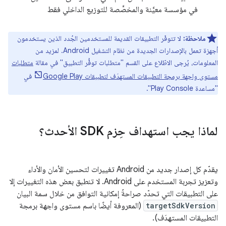
في مؤسسة معيَّنة والمخصَّصة للتوزيع الداخلي فقط
ملاحظة:
لا تتوفّر التطبيقات القديمة للمستخدمين الجُدد الذين يستخدمون
أجهزة تعمل بالإصدارات الجديدة من نظام التشغيل Android. لمزيد من
المعلومات، يُرجى الاطّلاع على القسم "متطلبات توفُّر التطبيق" في مقالة
متطلبات
مستوى واجهة برمجة التطبيقات المستهدَف لتطبيقات Google Play
في
"مساعدة Play Console".
لماذا يجب استهداف حِزم SDK الأحدث؟
يقدّم كل إصدار جديد من Android تغييرات لتحسين الأمان والأداء
وتعزيز تجربة المستخدم على Android. لا تنطبق بعض هذه التغييرات إلا
على التطبيقات التي تحدّد صراحةً إمكانية التوافق من خلال سمة البيان
targetSdkVersion
(المعروفة أيضًا باسم مستوى واجهة برمجة
التطبيقات المستهدَف).