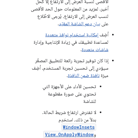
الأقصى لنسبة العرض إلى الارتفاع إلا كحلّ
أخير. لمزيد من المعلومات حول الحد الأقصى
لنسب العرض إلى الارتفاع، يُرجى الاطّلاع
على
بيان دعم الشاشة المقيّد
.
أضِف
إمكانية استخدام نوافذ متعددة
لمساعدة تطبيقك في زيادة الإنتاجية وإدارة
شاشات متعددة
.
إذا كان توفير تجربة رائعة للتطبيق المصغّر
سيؤدي إلى تحسين تجربة المستخدم، أضِف
ميزة
نافذة ضمن النافذة
.
تحسين الأداء على الأجهزة التي
تحتوي على صورة مقطوعة
للشاشة
لا تفترض ارتفاع شريط الحالة.
بدلاً من ذلك، استخدِم
WindowInsets
و
View.OnApplyWindow