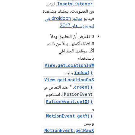
InsetsListener
. لمزيد
من المعلومات، يمكنك مشاهدة
فيديو
مؤتمر droidcon في
نيويورك لعام 2017
.
لا تفترض أنّ التطبيق يملأ
النافذة بأكملها. بدلاً من ذلك،
أكِّد موقعها الجغرافي
باستخدام
View.getLocationInW
indow()
وليس
View.getLocationOnS
creen()
. * عند التعامل مع
MotionEvent
، استخدِم
MotionEvent.getX()
و
،
MotionEvent.getY()
وليس
MotionEvent.getRawX