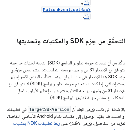
()
و
MotionEvent.getRawY
.
()
التحقّق من حِزم SDK والمكتبات وتحديثها
تأكَّد من أنّ تبعيات حزمة تطوير البرامج (SDK) التابعة لجهات خارجية
تتوافق مع الإصدار 31 من واجهة برمجة التطبيقات: ينشر بعض مزوّدي
حِزم SDK هذا الإصدار في ملف البيان، بينما يتطلّب البعض الآخر إجراء
بحث إضافي. إذا كنت تستخدم حزمة تطوير برامج (SDK) لا تتوافق مع
الإصدار 31 من واجهة برمجة التطبيقات، عليك إعطاء الأولوية لحلّ
المشكلة مع مقدّم حزمة تطوير البرامج (SDK).
بالإضافة إلى ذلك، يُرجى العِلم أنّ
targetSdkVersion
في تطبيقك
أو لعبتك قد يقيّد الوصول إلى مكتبات نظام Android الأساسي الخاصة.
لمزيد من التفاصيل، يُرجى الاطّلاع على
ربط تطبيقات NDK بمكتبات