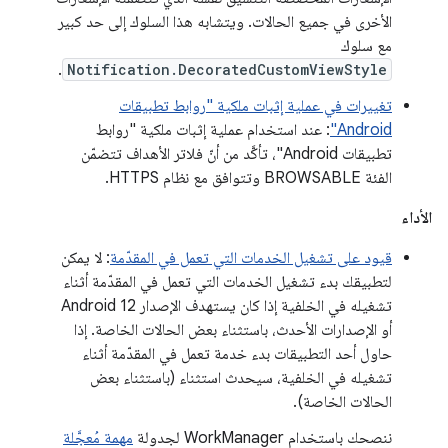
الأخرى في جميع الحالات. ويتشابه هذا السلوك إلى حد كبير
مع سلوك
.
Notification.DecoratedCustomViewStyle
تغييرات في عملية إثبات ملكية "روابط تطبيقات
Android"
: عند استخدام عملية إثبات ملكية "روابط
تطبيقات Android"، تأكَّد من أنّ فلاتر الأهداف تتضمّن
الفئة BROWSABLE وتتوافق مع نظام HTTPS.
الأداء
قيود على تشغيل الخدمات التي تعمل في المقدّمة
: لا يمكن
لتطبيقك بدء تشغيل الخدمات التي تعمل في المقدّمة أثناء
تشغيله في الخلفية إذا كان يستهدف الإصدار Android 12
أو الإصدارات الأحدث، باستثناء بعض الحالات الخاصة. إذا
حاول أحد التطبيقات بدء خدمة تعمل في المقدّمة أثناء
تشغيله في الخلفية، سيحدث استثناء (باستثناء بعض
الحالات الخاصة).
ننصحك باستخدام WorkManager لجدولة
مهمة مُعجَّلة