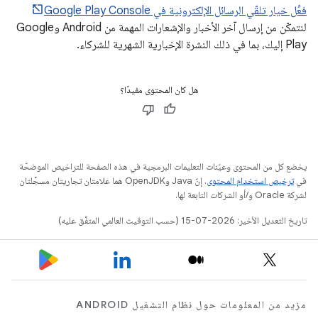
فعِّل خيار تلقّي الرسائل الإلكترونية في Google Play Console
لنتمكّن من إرسال آخر الأخبار والإشعارات المهمة من Android وGoogle
Play إليك، بما في ذلك النشرة الإخبارية الشهرية للشركاء.
هل كان المحتوى مفيدًا؟
يخضع كل من المحتوى وعيّنات التعليمات البرمجية في هذه الصفحة للتراخيص الموضحّة
في
ترخيص استخدام المحتوى
. إنّ Java وOpenJDK هما علامتان تجاريتان مسجَّلتان
لشركة Oracle و/أو الشركات التابعة لها.
تاريخ التعديل الأخير: 2026-07-15 (حسب التوقيت العالمي المتفَّق عليه)
مزيد من المعلومات حول نظام التشغيل ANDROID