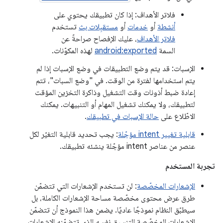
فلاتر الأهداف: إذا كان تطبيقك يحتوي على
أنشطة
أو
خدمات
أو
مستقبِلات بث
تستخدم
فلاتر الأهداف
، عليك الإفصاح صراحةً عن
السمة
android:exported
لهذه المكوّنات.
الإسبات: قد يتم وضع التطبيقات في وضع الإسبات إذا لم
يتم استخدامها لفترة من الوقت. في "وضع السبات"، تتم
إعادة ضبط أذونات وقت التشغيل وذاكرة التخزين المؤقت
لتطبيقك، ولا يمكنك تشغيل المهام أو التنبيهات. يمكنك
الاطّلاع على
حالة الإسبات في تطبيقك
.
قابلية تغيير intent مؤجّلة
: يجب تحديد قابلية التغيّر لكل
عنصر من عناصر intent مؤجّلة ينشئه تطبيقك.
تجربة المستخدم
الإشعارات المخصّصة
: لن تستخدم الإشعارات التي تتضمّن
طرق عرض محتوى مخصّصة مساحة الإشعارات الكاملة، بل
سيطبّق النظام نموذجًا عاديًا. يضمن هذا النموذج أن تتضمّن
الإشعارات المخصّصة التنسيق نفسه الذي تتضمّنه الإشعارات