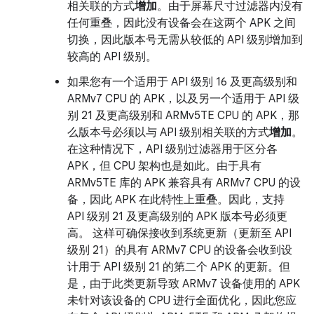
相关联的方式
增加
。
由于屏幕尺寸过滤器内没有
任何重叠，因此没有设备会在这两个 APK 之间
切换，因此版本号无需从较低的 API 级别增加到
较高的 API 级别。
如果您有一个适用于 API 级别 16 及更高级别和
ARMv7 CPU 的 APK，以及另一个适用于 API 级
别 21 及更高级别和 ARMv5TE CPU 的 APK，那
么版本号必须以与 API 级别相关联的方式
增加
。
在这种情况下，API 级别过滤器用于区分各
APK，但 CPU 架构也是如此。由于具有
ARMv5TE 库的 APK 兼容具有 ARMv7 CPU 的设
备，因此 APK 在此特性上重叠。因此，支持
API 级别 21 及更高级别的 APK 版本号必须更
高。 这样可确保接收到系统更新（更新至 API
级别 21）的具有 ARMv7 CPU 的设备会收到设
计用于 API 级别 21 的第二个 APK 的更新。但
是，由于此类更新导致 ARMv7 设备使用的 APK
未针对该设备的 CPU 进行全面优化，因此您应