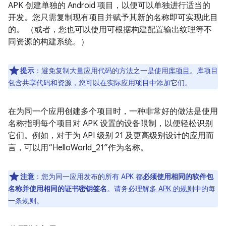
APK 创建单独的 Android 项目，以便可以单独进行适当的
开发。您只需复制现有项目并赋予其新的名称即可实现此目
的。 （或者，您也可以使用可根据构建配置输出纹理等不
同资源的构建系统。）
提示
：避免复制大量应用代码的方法之一是使用
库项目
。库项目
包含共享代码和资源，您可以在实际应用项目中添加它们。
在为同一个应用创建多个项目时，一种非常好的做法是使用
名称指明每个项目对 APK 设置的设备限制，以便轻松识别
它们。例如，对于为 API 级别 21 及更高级别设计的应用而
言，可以用“HelloWorld_21”作为名称。
注意
：您为同一应用发布的所有 APK 都
必须使用相同的软件包
名称并使用相同的证书密钥签名
。请务必理解
多 APK 的规则
中的每
一条规则。