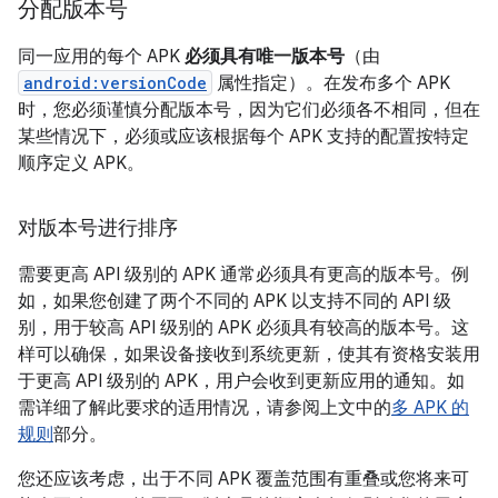
分配版本号
同一应用的每个 APK
必须具有唯一版本号
（由
android:versionCode
属性指定）。在发布多个 APK
时，您必须谨慎分配版本号，因为它们必须各不相同，但在
某些情况下，必须或应该根据每个 APK 支持的配置按特定
顺序定义 APK。
对版本号进行排序
需要更高 API 级别的 APK 通常必须具有更高的版本号。例
如，如果您创建了两个不同的 APK 以支持不同的 API 级
别，用于较高 API 级别的 APK 必须具有较高的版本号。这
样可以确保，如果设备接收到系统更新，使其有资格安装用
于更高 API 级别的 APK，用户会收到更新应用的通知。如
需详细了解此要求的适用情况，请参阅上文中的
多 APK 的
规则
部分。
您还应该考虑，出于不同 APK 覆盖范围有重叠或您将来可