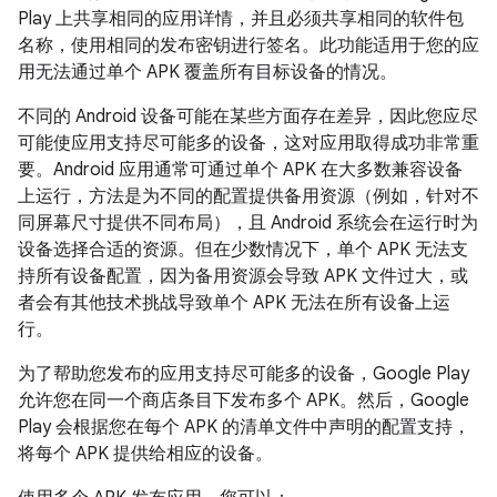
Play 上共享相同的应用详情，并且必须共享相同的软件包
名称，使用相同的发布密钥进行签名。此功能适用于您的应
用无法通过单个 APK 覆盖所有目标设备的情况。
不同的 Android 设备可能在某些方面存在差异，因此您应尽
可能使应用支持尽可能多的设备，这对应用取得成功非常重
要。Android 应用通常可通过单个 APK 在大多数兼容设备
上运行，方法是为不同的配置提供备用资源（例如，针对不
同屏幕尺寸提供不同布局），且 Android 系统会在运行时为
设备选择合适的资源。但在少数情况下，单个 APK 无法支
持所有设备配置，因为备用资源会导致 APK 文件过大，或
者会有其他技术挑战导致单个 APK 无法在所有设备上运
行。
为了帮助您发布的应用支持尽可能多的设备，Google Play
允许您在同一个商店条目下发布多个 APK。然后，Google
Play 会根据您在每个 APK 的清单文件中声明的配置支持，
将每个 APK 提供给相应的设备。