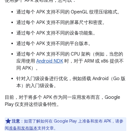
使用多个 APK 发布应用，您可以：
通过每个 APK 支持不同的 OpenGL 纹理压缩格式。
通过每个 APK 支持不同的屏幕尺寸和密度。
通过每个 APK 支持不同的设备功能集。
通过每个 APK 支持不同的平台版本。
通过每个 APK 支持不同的 CPU 架构（例如，当您的
应用使用
Android NDK
时，对于 ARM 或 x86 提供不
同 APK）。
针对入门级设备进行优化，例如搭载 Android（Go 版
本）的入门级设备。
目前，对于将多个 APK 作为同一应用发布而言，Google
Play 仅支持这些设备特性。
注意
：如需了解如何在 Google Play 上准备和发布 APK，请参
阅
准备和发布版本
支持文章。