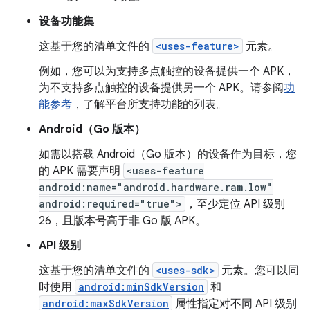
设备功能集
这基于您的清单文件的
<uses-feature>
元素。
例如，您可以为支持多点触控的设备提供一个 APK，
为不支持多点触控的设备提供另一个 APK。请参阅
功
能参考
，了解平台所支持功能的列表。
Android（Go 版本）
如需以搭载 Android（Go 版本）的设备作为目标，您
的 APK 需要声明
<uses-feature
android:name="android.hardware.ram.low"
android:required="true">
，至少定位 API 级别
26，且版本号高于非 Go 版 APK。
API 级别
这基于您的清单文件的
<uses-sdk>
元素。您可以同
时使用
android:minSdkVersion
和
android:maxSdkVersion
属性指定对不同 API 级别