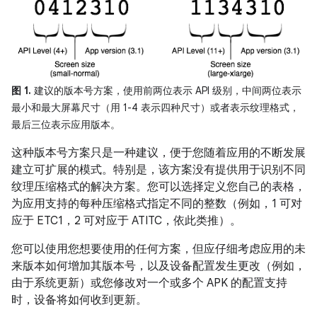
图 1.
建议的版本号方案，使用前两位表示 API 级别，中间两位表示
最小和最大屏幕尺寸（用 1-4 表示四种尺寸）或者表示纹理格式，
最后三位表示应用版本。
这种版本号方案只是一种建议，便于您随着应用的不断发展
建立可扩展的模式。特别是，该方案没有提供用于识别不同
纹理压缩格式的解决方案。您可以选择定义您自己的表格，
为应用支持的每种压缩格式指定不同的整数（例如，1 可对
应于 ETC1，2 可对应于 ATITC，依此类推）。
您可以使用您想要使用的任何方案，但应仔细考虑应用的未
来版本如何增加其版本号，以及设备配置发生更改（例如，
由于系统更新）或您修改对一个或多个 APK 的配置支持
时，设备将如何收到更新。