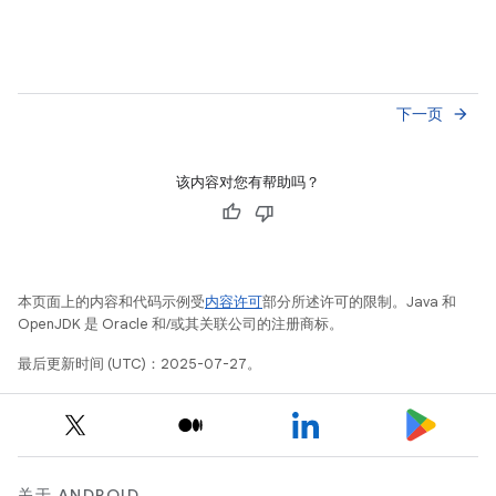
下一页
arrow_forward
该内容对您有帮助吗？
本页面上的内容和代码示例受
内容许可
部分所述许可的限制。Java 和
OpenJDK 是 Oracle 和/或其关联公司的注册商标。
最后更新时间 (UTC)：2025-07-27。
关于 ANDROID