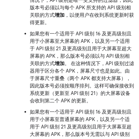
情况下，API 级别是唯一受支持的过滤器，因此
版本号必须以与每个 APK 所支持的 API 级别相
关联的方式
增加
，以便用户在收到系统更新时获
得更新。
如果您有一个适用于 API 级别 16 及更高级别且
用于小屏幕至大屏幕的 APK，以及另一个适用
于 API 级别 21 及更高级别且用于大屏幕至超大
屏幕的 APK，那么版本号必须以与 API 级别相
关联的方式
增加
。
在这种情况下，API 级别过滤
器用于区分各个 APK，屏幕尺寸也是如此。由
于屏幕尺寸重叠（两个 APK 都支持大屏幕），
因此版本号必须按顺序排列。这样可确保接收到
系统更新（更新至 API 级别 21）的大屏幕设备
会收到第二个 APK 的更新。
如果您有一个适用于 API 级别 16 及更高级别且
用于小屏幕至普通屏幕的 APK，以及另一个适
用于 API 级别 21 及更高级别且用于大屏幕至超
大屏幕的 APK，那么版本号无需以与 API 级别