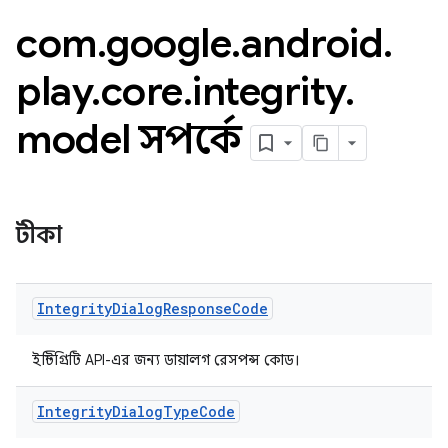
com
.
google
.
android
.
play
.
core
.
integrity
.
model সম্পর্কে
টীকা
y.model
Integrity
Dialog
Response
Code
ইন্টিগ্রিটি API-এর জন্য ডায়ালগ রেসপন্স কোড।
Integrity
Dialog
Type
Code