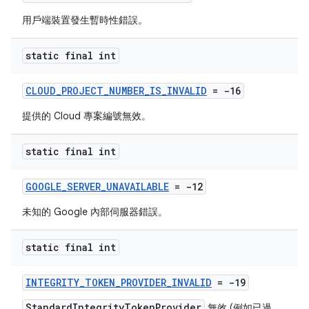
用戶端裝置發生暫時性錯誤。
static final int
CLOUD_PROJECT_NUMBER_IS_INVALID
= -16
提供的 Cloud 專案編號無效。
static final int
GOOGLE_SERVER_UNAVAILABLE
= -12
未知的 Google 內部伺服器錯誤。
static final int
INTEGRITY_TOKEN_PROVIDER_INVALID
= -19
StandardIntegrityTokenProvider
無效 (例如已過