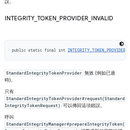
誤。
INTEGRITY
_
TOKEN
_
PROVIDER
_
INVALID
public static final int 
INTEGRITY_TOKEN_PROVIDER_
StandardIntegrityTokenProvider
無效 (例如已過
時)。
只有
StandardIntegrityTokenProvider#request(Standard
IntegrityTokenRequest)
可以傳回這項錯誤。
呼叫
StandardIntegrityManager#prepareIntegrityToken(