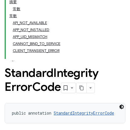
摘要
常數
常數
API_NOT_AVAILABLE
APP_NOT_INSTALLED
APP_UID_MISMATCH
CANNOT_BIND_TO_SERVICE
CLIENT_TRANSIENT_ERROR
Standard
Integrity
y.model
Error
Code
public annotation 
StandardIntegrityErrorCode