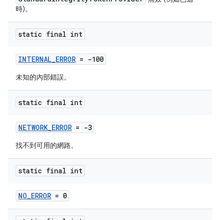
時)。
static final int
INTERNAL_ERROR
= -100
未知的內部錯誤。
static final int
NETWORK_ERROR
= -3
找不到可用的網路。
static final int
NO_ERROR
= 0