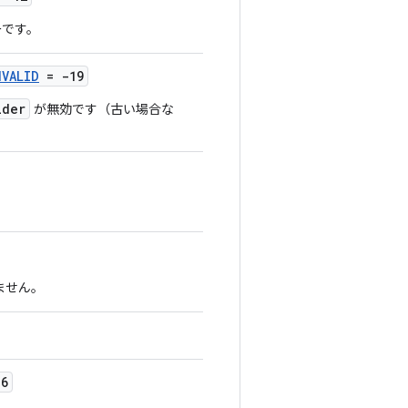
ーです。
NVALID
= -19
ider
が無効です（古い場合な
ません。
6