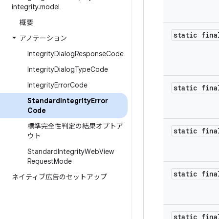
integrity
.
model
概要
static fina
アノテーション
Integrity
Dialog
Response
Code
Integrity
Dialog
Type
Code
Integrity
Error
Code
static fina
Standard
Integrity
Error
Code
標準完全性判定の結果オプトア
static fina
ウト
Standard
Integrity
Web
View
Request
Mode
static fina
ネイティブ広告のセットアップ
static fina