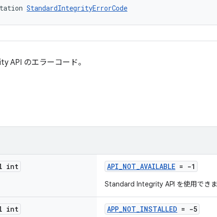
tation 
StandardIntegrityErrorCode
egrity API のエラーコード。
l int
API_NOT_AVAILABLE
= -1
Standard Integrity API を使用
l int
APP_NOT_INSTALLED
= -5