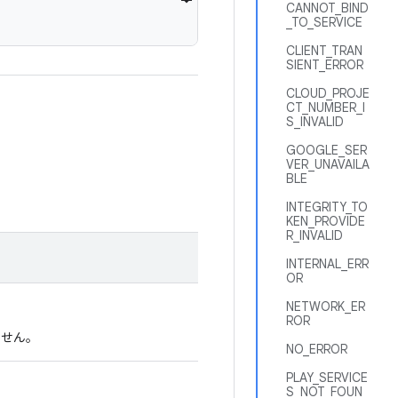
CANNOT_BIND
_TO_SERVICE
CLIENT_TRAN
SIENT_ERROR
CLOUD_PROJE
CT_NUMBER_I
S_INVALID
GOOGLE_SER
VER_UNAVAILA
BLE
INTEGRITY_TO
KEN_PROVIDE
R_INVALID
INTERNAL_ERR
OR
NETWORK_ER
ROR
できません。
NO_ERROR
PLAY_SERVICE
S_NOT_FOUN