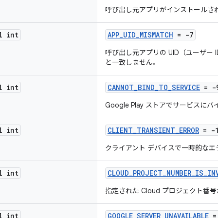
呼び出し元アプリがインストールさ
l int
APP_UID_MISMATCH
= -7
呼び出し元アプリの UID（ユーザー ID）が 
と一致しません。
l int
CANNOT_BIND_TO_SERVICE
= -
Google Play ストアでサービス
l int
CLIENT_TRANSIENT_ERROR
= -
クライアント デバイスで一時的なエ
l int
CLOUD_PROJECT_NUMBER_IS_IN
指定された Cloud プロジェクト番
l int
GOOGLE_SERVER_UNAVAILABLE
=