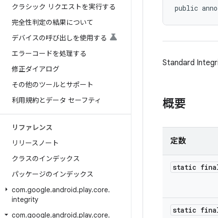
クラシック リクエストを実行する
public anno
完全性判定の結果について
デバイスの呼び出しを使用する
エラーコードを処理する
Standard Int
修正ダイアログ
その他のツールとサポート
利用規約とデータ セーフティ
概要
リファレンス
定数
リリースノート
クラスのインデックス
static fina
パッケージのインデックス
com
.
google
.
android
.
play
.
core
.
integrity
static fina
com
.
google
.
android
.
play
.
core
.