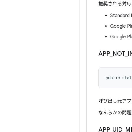
推奨される対応
Standa
Google 
Googl
APP
_
NOT
_
I
public stat
呼び出し元アプ
なんらかの問題
APP
_
UID
_
M