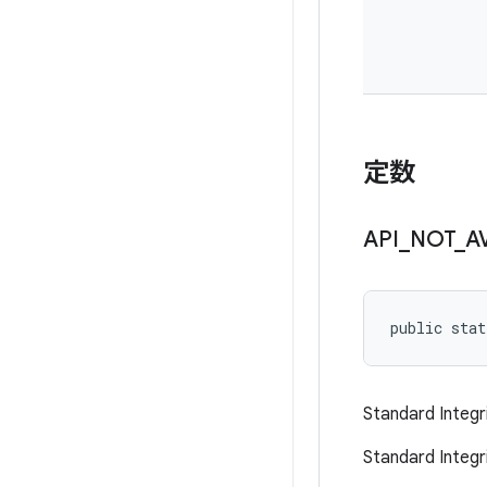
定数
API
_
NOT
_
A
public stat
Standard In
Standard 