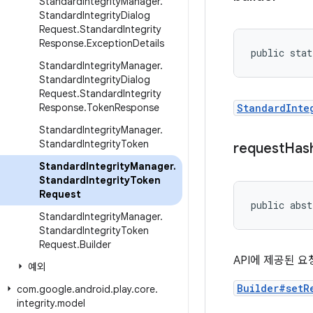
Standard
Integrity
Manager
.
Standard
Integrity
Dialog
Request
.
Standard
Integrity
Response
.
Exception
Details
public stat
Standard
Integrity
Manager
.
Standard
Integrity
Dialog
Request
.
Standard
Integrity
Response
.
Token
Response
StandardInte
Standard
Integrity
Manager
.
Standard
Integrity
Token
request
Has
Standard
Integrity
Manager
.
Standard
Integrity
Token
Request
public abst
Standard
Integrity
Manager
.
Standard
Integrity
Token
Request
.
Builder
API에 제공된 요
예외
Builder#setR
com
.
google
.
android
.
play
.
core
.
integrity
.
model