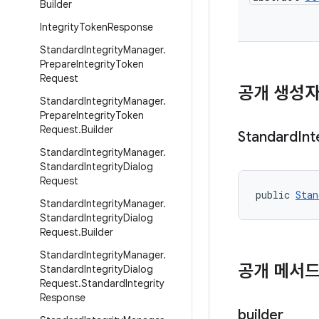
Builder
Integrity
Token
Response
Standard
Integrity
Manager
.
Prepare
Integrity
Token
Request
공개 생성
Standard
Integrity
Manager
.
Prepare
Integrity
Token
Request
.
Builder
Standard
Int
Standard
Integrity
Manager
.
Standard
Integrity
Dialog
Request
public 
Stan
Standard
Integrity
Manager
.
Standard
Integrity
Dialog
Request
.
Builder
Standard
Integrity
Manager
.
공개 메서
Standard
Integrity
Dialog
Request
.
Standard
Integrity
Response
builder