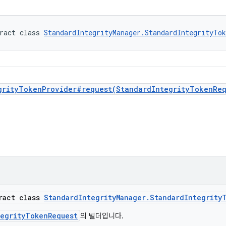
ract class 
StandardIntegrityManager.StandardIntegrityTok
grityTokenProvider#request(StandardIntegrityTokenRe
tract class
StandardIntegrityManager.StandardIntegrity
tegrityTokenRequest
의 빌더입니다.