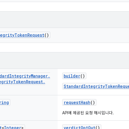
tegrityTokenRequest
()
dard
Integrity
Manager
.
builder
()
egrity
Token
Request
.
StandardIntegrityTokenRequ
ring
requestHash
()
API에 제공된 요청 해시입니다.
t
<
Integer
>
verdictOptOut
()