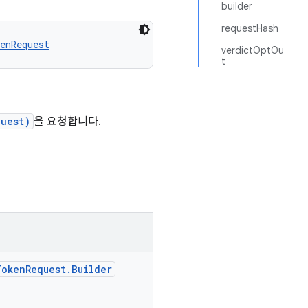
builder
requestHash
enRequest
verdictOptOu
t
quest)
을 요청합니다.
TokenRequest.Builder