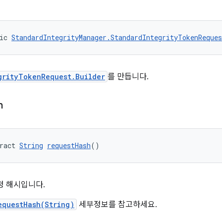
ic 
StandardIntegrityManager.StandardIntegrityTokenReques
grityTokenRequest.Builder
를 만듭니다.
h
ract 
String
requestHash
()
청 해시입니다.
equestHash(String)
세부정보를 참고하세요.