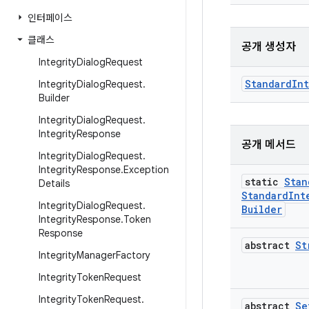
인터페이스
클래스
공개 생성자
Integrity
Dialog
Request
StandardIn
Integrity
Dialog
Request
.
Builder
Integrity
Dialog
Request
.
Integrity
Response
공개 메서드
Integrity
Dialog
Request
.
Integrity
Response
.
Exception
static
Stan
Details
Standard
Int
Integrity
Dialog
Request
.
Builder
Integrity
Response
.
Token
Response
abstract
St
Integrity
Manager
Factory
Integrity
Token
Request
Integrity
Token
Request
.
abstract
Se