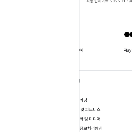
최종 업데이트: 2025-11-19
X
@GooglePlayBiz를 팔로우하여
Pl
새로운 소식 및 지원받기
ANDROID 자세히 알아보기
탐색
Android
게임
엔터프라이즈용 Android
머신러닝
보안
건강 및 피트니스
소스
카메라 및 미디어
뉴스
개인정보처리방침