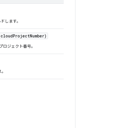
ルドします。
 cloudProjectNumber)
d プロジェクト番号。
ス。