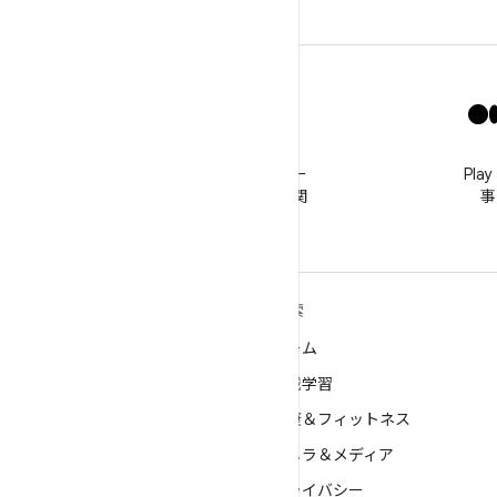
X
@GooglePlayBiz をフォロー
Pl
してニュースやサポートに関
事
する情報を入手する
ANDROID の詳細
探索
Android
ゲーム
エンタープライズ向け Android
機械学習
セキュリティ
健康＆フィットネス
ソース
カメラ＆メディア
ニュース
プライバシー