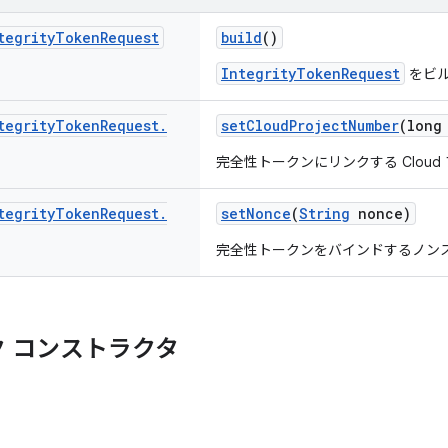
tegrity
Token
Request
build
()
IntegrityTokenRequest
をビ
tegrity
Token
Request
.
setCloudProjectNumber
(long
完全性トークンにリンクする Clou
tegrity
Token
Request
.
setNonce
(
String
nonce)
完全性トークンをバインドするノン
 コンストラクタ