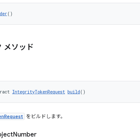
der
()
 メソッド
ract 
IntegrityTokenRequest
build
()
enRequest
をビルドします。
oject
Number