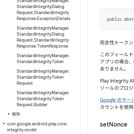
Standard
Integrity
Manager
.
Standard
Integrity
Dialog
Request
.
Standard
Integrity
Response
.
Exception
Details
public abst
Standard
Integrity
Manager
.
Standard
Integrity
Dialog
Request
.
Standard
Integrity
完全性トークンに
Response
.
Token
Response
このフィールドは、
Standard
Integrity
Manager
.
Standard
Integrity
Token
アプリの場合、Cl
ありません。
Standard
Integrity
Manager
.
Standard
Integrity
Token
Play Integ
Request
ソールのプロジ
Standard
Integrity
Manager
.
Standard
Integrity
Token
Google の
Request
.
Builder
カウントを使用
例外
set
Nonce
com
.
google
.
android
.
play
.
core
.
integrity
.
model