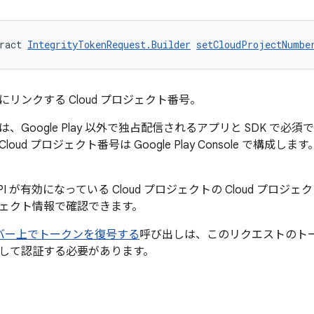
ract 
IntegrityTokenRequest.Builder
setCloudProjectNumbe
リンクする Cloud プロジェクト番号。
Google Play 以外で独占配信されるアプリと SDK で必須です。
oud プロジェクト番号は Google Play Console で構
rity API が有効になっている Cloud プロジェクトの Cloud プロジェ
ェクト情報で確認できます。
サーバー上でトークンを復号する
呼び出しは、このリクエストのトーク
して認証する必要があります。