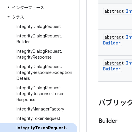
インターフェース
abstract
In
クラス
Integrity
Dialog
Request
Integrity
Dialog
Request
.
abstract
In
Builder
Builder
Integrity
Dialog
Request
.
Integrity
Response
abstract
In
Integrity
Dialog
Request
.
Builder
Integrity
Response
.
Exception
Details
Integrity
Dialog
Request
.
Integrity
Response
.
Token
Response
パブリック
Integrity
Manager
Factory
Integrity
Token
Request
Builder
Integrity
Token
Request
.