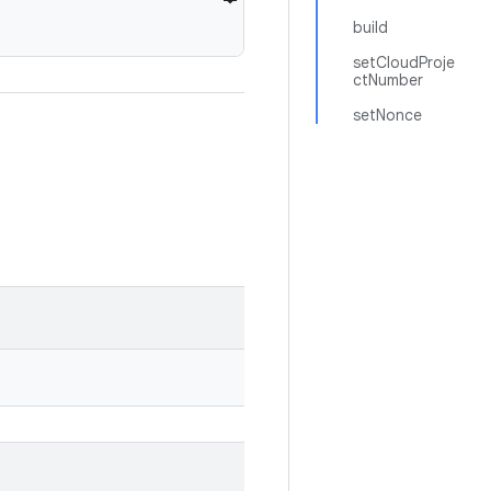
build
setCloudProje
ctNumber
setNonce