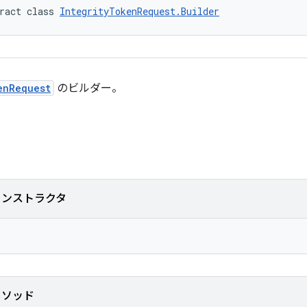
ract class 
IntegrityTokenRequest.Builder
enRequest
のビルダー。
コンストラクタ
メソッド