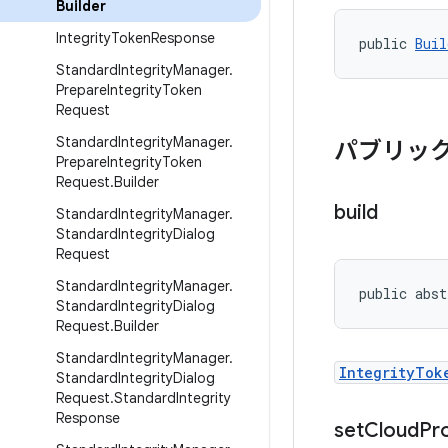
Builder
Integrity
Token
Response
public 
Buil
Standard
Integrity
Manager
.
Prepare
Integrity
Token
Request
Standard
Integrity
Manager
.
パブリック
Prepare
Integrity
Token
Request
.
Builder
build
Standard
Integrity
Manager
.
Standard
Integrity
Dialog
Request
Standard
Integrity
Manager
.
public abst
Standard
Integrity
Dialog
Request
.
Builder
Standard
Integrity
Manager
.
IntegrityTok
Standard
Integrity
Dialog
Request
.
Standard
Integrity
Response
set
Cloud
Pr