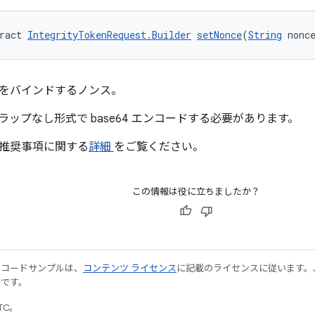
ract 
IntegrityTokenRequest.Builder
setNonce
(
String
 nonc
をバインドするノンス。
ップなし形式で base64 エンコードする必要があります。
推奨事項に関する
詳細
をご覧ください。
この情報は役に立ちましたか？
やコードサンプルは、
コンテンツ ライセンス
に記載のライセンスに従います。Java
標です。
UTC。