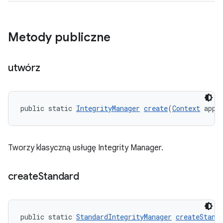
Metody publiczne
utwórz
public static 
IntegrityManager
create
(
Context
 appl
Tworzy klasyczną usługę Integrity Manager.
create
Standard
public static 
StandardIntegrityManager
createStand