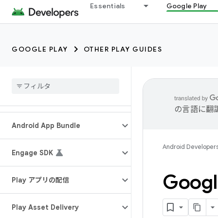
Essentials
Google Play
GOOGLE PLAY
OTHER PLAY GUIDES
の言語に翻
Android App Bundle
Android Developer
Engage SDK
Goog
Play アプリの配信
Play Asset Delivery