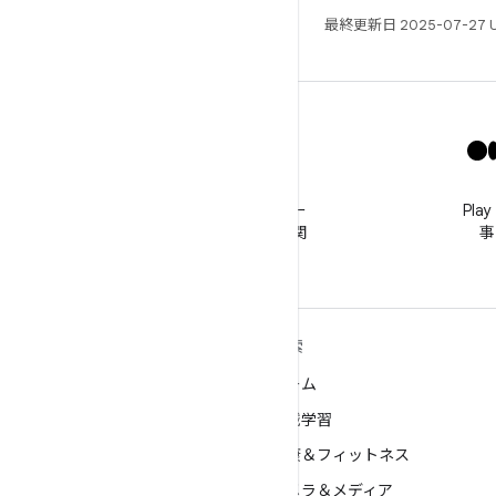
最終更新日 2025-07-27 
X
@GooglePlayBiz をフォロー
Pl
してニュースやサポートに関
事
する情報を入手する
ANDROID の詳細
探索
Android
ゲーム
エンタープライズ向け Android
機械学習
セキュリティ
健康＆フィットネス
ソース
カメラ＆メディア